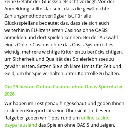
keine Gefahr der Glücksspielsucht vorliegt. Vor der
Anmeldung sollte klar sein, dass die gewünschte
Zahlungsmethode verfügbar ist. Für alle
Glücksspielfans bedeutet das, dass sie sich auch
weiterhin in EU-lizenzierten Casinos ohne OASIS
anmelden und dort spielen können. Bei der Auswahl
eines Online-Casinos ohne das Oasis-System ist es
wichtig, mehrere wichtige Kriterien zu berücksichtigen,
um Sicherheit und Qualität des Spielerlebnisses zu
gewährleisten. Setzen Sie sich klare Limits für Zeit und
Geld, um Ihr Spielverhalten unter Kontrolle zu halten.
Die 25 besten Online Casinos ohne Oasis Sperrdatei
2026
Wir haben im Test genau hingeschaut und geben Ihnen
in kleinen Kurzporträts eine Übersicht. In diesem
Ratgeber geben wir Tipps rund um
online casino
paypal ausland
das Spielen ohne OASIS und zeigen,