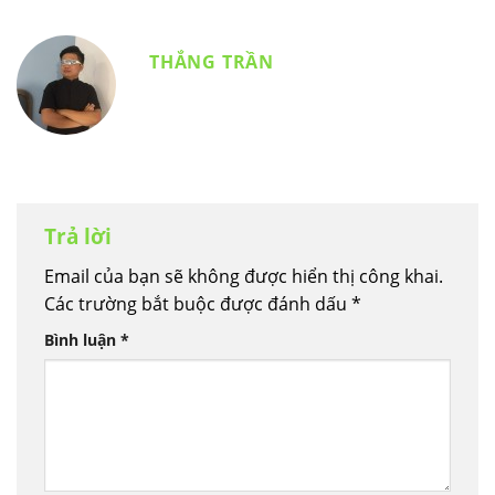
THẮNG TRẦN
Trả lời
Email của bạn sẽ không được hiển thị công khai.
Các trường bắt buộc được đánh dấu
*
Bình luận
*