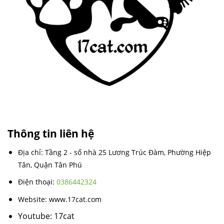
Thông tin liên hệ
Địa chỉ: Tầng 2 - số nhà 25 Lương Trúc Đàm, Phường Hiệp
Tân, Quận Tân Phú
Điện thoại:
0386442324
Website: www.17cat.com
Youtube: 17cat