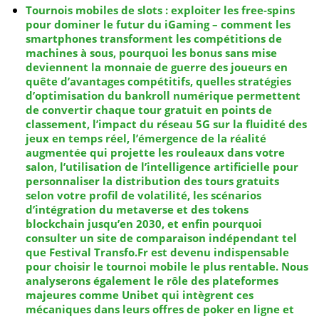
Tournois mobiles de slots : exploiter les free‑spins
pour dominer le futur du iGaming – comment les
smartphones transforment les compétitions de
machines à sous, pourquoi les bonus sans mise
deviennent la monnaie de guerre des joueurs en
quête d’avantages compétitifs, quelles stratégies
d’optimisation du bankroll numérique permettent
de convertir chaque tour gratuit en points de
classement, l’impact du réseau 5G sur la fluidité des
jeux en temps réel, l’émergence de la réalité
augmentée qui projette les rouleaux dans votre
salon, l’utilisation de l’intelligence artificielle pour
personnaliser la distribution des tours gratuits
selon votre profil de volatilité, les scénarios
d’intégration du metaverse et des tokens
blockchain jusqu’en 2030, et enfin pourquoi
consulter un site de comparaison indépendant tel
que Festival Transfo.Fr est devenu indispensable
pour choisir le tournoi mobile le plus rentable. Nous
analyserons également le rôle des plateformes
majeures comme Unibet qui intègrent ces
mécaniques dans leurs offres de poker en ligne et