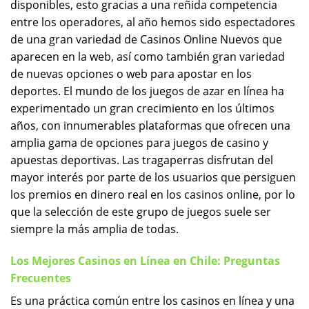
disponibles, esto gracias a una reñida competencia
entre los operadores, al año hemos sido espectadores
de una gran variedad de Casinos Online Nuevos que
aparecen en la web, así como también gran variedad
de nuevas opciones o web para apostar en los
deportes. El mundo de los juegos de azar en línea ha
experimentado un gran crecimiento en los últimos
años, con innumerables plataformas que ofrecen una
amplia gama de opciones para juegos de casino y
apuestas deportivas. Las tragaperras disfrutan del
mayor interés por parte de los usuarios que persiguen
los premios en dinero real en los casinos online, por lo
que la selección de este grupo de juegos suele ser
siempre la más amplia de todas.
Los Mejores Casinos en Línea en Chile: Preguntas
Frecuentes
Es una práctica común entre los casinos en línea y una