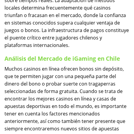
sobre tiempos reales. La adaptación de métodos
locales determina frecuentemente qué casinos
triunfan o fracasan en el mercado, donde la confianza
en sistemas conocidos supera cualquier ventaja de
juegos o bonos. La infraestructura de pagos constituye
el puente crítico entre jugadores chilenos y
plataformas internacionales.
Análisis del Mercado de iGaming en Chile
Muchos casinos en línea ofrecen bonos sin depósito,
que te permiten jugar con una pequeña parte del
dinero del bono o probar suerte con tragaperras
seleccionadas de forma gratuita. Cuando se trata de
encontrar los mejores casinos en línea y casas de
apuestas deportivas en todo el mundo, es importante
tener en cuenta los factores mencionados
anteriormente, así como también tener presente que
siempre encontraremos nuevos sitios de apuestas