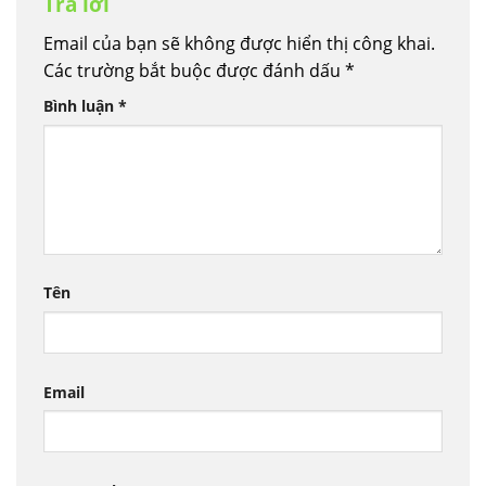
Trả lời
Email của bạn sẽ không được hiển thị công khai.
Các trường bắt buộc được đánh dấu
*
Bình luận
*
Tên
Email