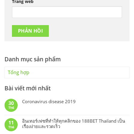
Trang web
Danh mục sản phẩm
Tổng hợp
Bài viết mới nhất
Coronavirus disease 2019
30
Th6
อินเทอร์เฟซที่ทำให้ทุกคลิกของ 188BET Thailand เป็น
11
เรื่องง่ายและรวดเร็ว
Th6