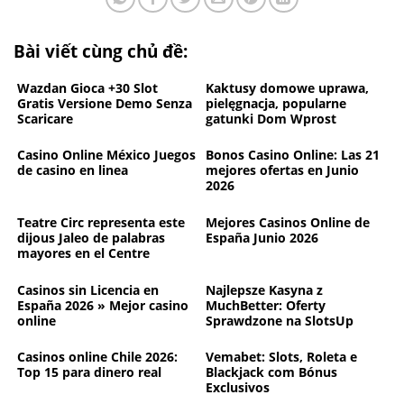
Bài viết cùng chủ đề:
Wazdan Gioca +30 Slot
Kaktusy domowe uprawa,
Gratis Versione Demo Senza
pielęgnacja, popularne
Scaricare
gatunki Dom Wprost
Casino Online México Juegos
Bonos Casino Online: Las 21
de casino en linea
mejores ofertas en Junio
2026
Teatre Circ representa este
Mejores Casinos Online de
dijous Jaleo de palabras
España Junio 2026
mayores en el Centre
Cultural dAlcoi Ocio y
cultura
Casinos sin Licencia en
Najlepsze Kasyna z
España 2026 » Mejor casino
MuchBetter: Oferty
online
Sprawdzone na SlotsUp
Casinos online Chile 2026:
Vemabet: Slots, Roleta e
Top 15 para dinero real
Blackjack com Bónus
Exclusivos