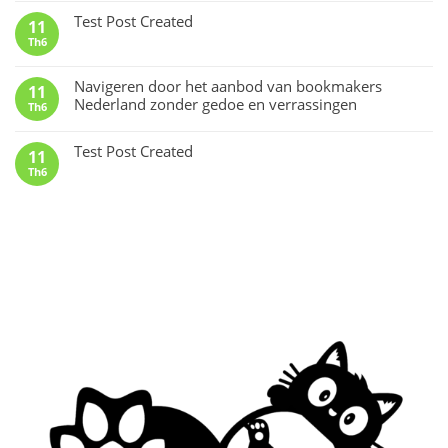
Test Post Created
11
Th6
Navigeren door het aanbod van bookmakers
11
Nederland zonder gedoe en verrassingen
Th6
Test Post Created
11
Th6