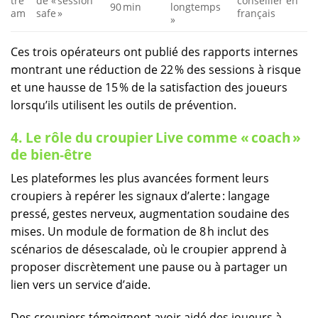
tre
de « session
conseiller en
90 min
longtemps
am
safe »
français
»
Ces trois opérateurs ont publié des rapports internes
montrant une réduction de 22 % des sessions à risque
et une hausse de 15 % de la satisfaction des joueurs
lorsqu’ils utilisent les outils de prévention.
4. Le rôle du croupier Live comme « coach »
de bien‑être
Les plateformes les plus avancées forment leurs
croupiers à repérer les signaux d’alerte : langage
pressé, gestes nerveux, augmentation soudaine des
mises. Un module de formation de 8 h inclut des
scénarios de désescalade, où le croupier apprend à
proposer discrètement une pause ou à partager un
lien vers un service d’aide.
Des croupiers témoignent avoir aidé des joueurs à