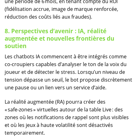
une période de 6 mois, en tenant compte du ROI
(fidélisation accrue, image de marque renforcée,
réduction des coûts liés aux fraudes).
8. Perspectives d’avenir : IA, réalité
augmentée et nouvelles frontières du
soutien
Les chatbots IA commencent à être intégrés comme
co‑croupiers capables d’analyser le ton de la voix du
joueur et de détecter le stress. Lorsqu’un niveau de
tension dépasse un seuil, le bot propose discrètement
une pause ou un lien vers un service d’aide.
La réalité augmentée (RA) pourra créer des
« safe‑zones » virtuelles autour de la table Live : des
zones où les notifications de rappel sont plus visibles
et où les jeux à haute volatilité sont désactivés
temporairement.