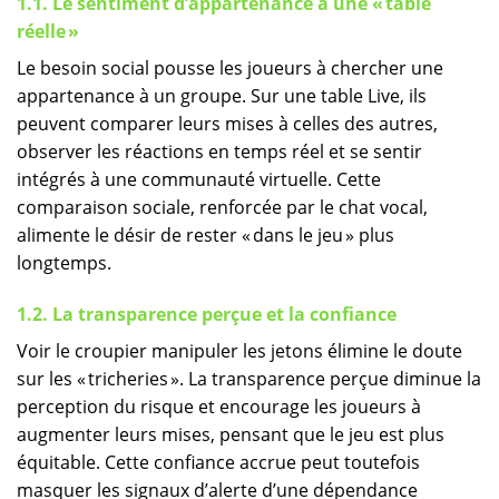
1.1. Le sentiment d’appartenance à une « table
réelle »
Le besoin social pousse les joueurs à chercher une
appartenance à un groupe. Sur une table Live, ils
peuvent comparer leurs mises à celles des autres,
observer les réactions en temps réel et se sentir
intégrés à une communauté virtuelle. Cette
comparaison sociale, renforcée par le chat vocal,
alimente le désir de rester « dans le jeu » plus
longtemps.
1.2. La transparence perçue et la confiance
Voir le croupier manipuler les jetons élimine le doute
sur les « tricheries ». La transparence perçue diminue la
perception du risque et encourage les joueurs à
augmenter leurs mises, pensant que le jeu est plus
équitable. Cette confiance accrue peut toutefois
masquer les signaux d’alerte d’une dépendance