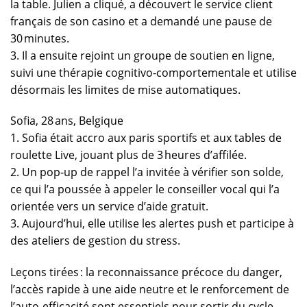
la table. Julien a cliqué, a découvert le service client
français de son casino et a demandé une pause de
30 minutes.
3. Il a ensuite rejoint un groupe de soutien en ligne,
suivi une thérapie cognitivo‑comportementale et utilise
désormais les limites de mise automatiques.
Sofia, 28 ans, Belgique
1. Sofia était accro aux paris sportifs et aux tables de
roulette Live, jouant plus de 3 heures d’affilée.
2. Un pop‑up de rappel l’a invitée à vérifier son solde,
ce qui l’a poussée à appeler le conseiller vocal qui l’a
orientée vers un service d’aide gratuit.
3. Aujourd’hui, elle utilise les alertes push et participe à
des ateliers de gestion du stress.
Leçons tirées : la reconnaissance précoce du danger,
l’accès rapide à une aide neutre et le renforcement de
l’auto‑efficacité sont essentiels pour sortir du cycle