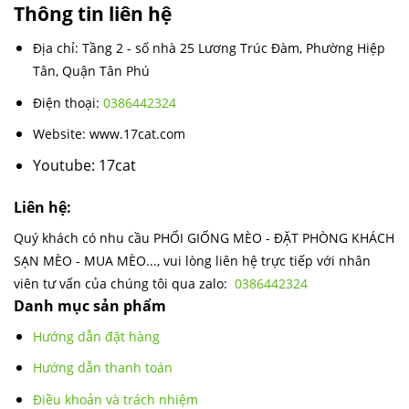
Thông tin liên hệ
Địa chỉ: Tầng 2 - số nhà 25 Lương Trúc Đàm, Phường Hiệp
Tân, Quận Tân Phú
Điện thoại:
0386442324
Website: www.17cat.com
Youtube: 17cat
Liên hệ:
Quý khách có nhu cầu PHỐI GIỐNG MÈO - ĐẶT PHÒNG KHÁCH
SẠN MÈO - MUA MÈO..., vui lòng liên hệ trực tiếp với nhân
viên tư vấn của chúng tôi qua zalo:
0386442324
Danh mục sản phẩm
Hướng dẫn đặt hàng
Hướng dẫn thanh toán
Điều khoản và trách nhiệm