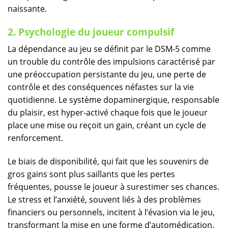
naissante.
2. Psychologie du joueur compulsif
La dépendance au jeu se définit par le DSM‑5 comme
un trouble du contrôle des impulsions caractérisé par
une préoccupation persistante du jeu, une perte de
contrôle et des conséquences néfastes sur la vie
quotidienne. Le système dopaminergique, responsable
du plaisir, est hyper‑activé chaque fois que le joueur
place une mise ou reçoit un gain, créant un cycle de
renforcement.
Le biais de disponibilité, qui fait que les souvenirs de
gros gains sont plus saillants que les pertes
fréquentes, pousse le joueur à surestimer ses chances.
Le stress et l’anxiété, souvent liés à des problèmes
financiers ou personnels, incitent à l’évasion via le jeu,
transformant la mise en une forme d’automédication.