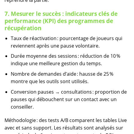
reprendre la partie.
7. Mesurer le succès : indicateurs clés de
performance (KPI) des programmes de
récupération
Taux de réactivation : pourcentage de joueurs qui
reviennent après une pause volontaire.
Durée moyenne des sessions : réduction de 10 %
indique une meilleure gestion du temps.
Nombre de demandes d’aide : hausse de 25 %
montre que les outils sont utilisés.
Conversion pauses → consultations : proportion de
pauses qui débouchent sur un contact avec un
conseiller.
Méthodologie : des tests A/B comparent les tables Live
avec et sans support. Les résultats sont analysés sur