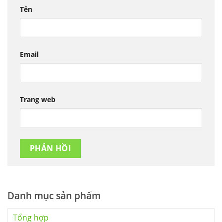
Tên
Email
Trang web
Danh mục sản phẩm
Tổng hợp