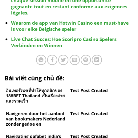
chaque session mobile en une opportunité
gagnante tout en restant conforme aux exigences
légales.
Waarom de app van Hotwin Casino een must-have
is voor elke Belgische speler
Live Chat Succes: Hoe Scoripro Casino Spelers
Verbinden en Winnen
Bài viết cùng chủ đề:
อินเทอร์เฟซที่ทำให้ทุกคลิกของ
Test Post Created
188BET Thailand เป็นเรื่องง่าย
และรวดเร็ว
Navigeren door het aanbod
Test Post Created
van bookmakers Nederland
zonder gedoe en
verrassingen
Navigating dafabet india’s
Test Post Created