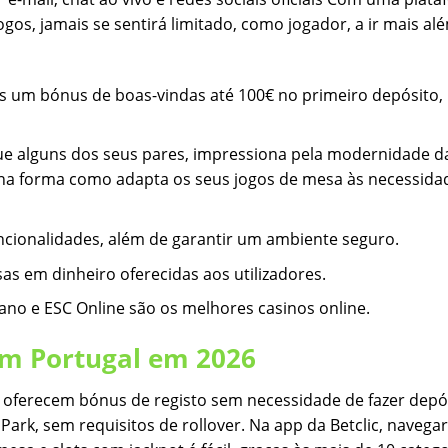
ogos, jamais se sentirá limitado, como jogador, a ir mais al
s um bónus de boas-vindas até 100€ no primeiro depósito,
e alguns dos seus pares, impressiona pela modernidade d
a na forma como adapta os seus jogos de mesa às necessida
uncionalidades, além de garantir um ambiente seguro.
s em dinheiro oferecidas aos utilizadores.
ano e ESC Online são os melhores casinos online.
em Portugal em 2026
l oferecem bónus de registo sem necessidade de fazer depó
ark, sem requisitos de rollover. Na app da Betclic, navega