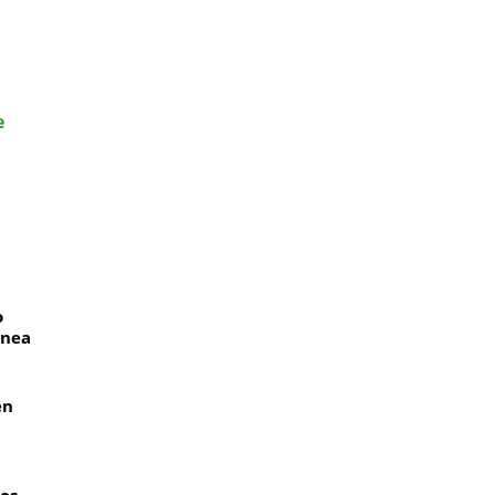
e
o
inea
en
os