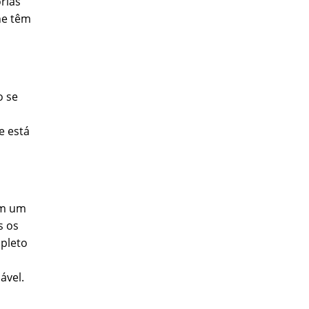
orias
ne têm
o se
e está
am um
s os
pleto
ável.