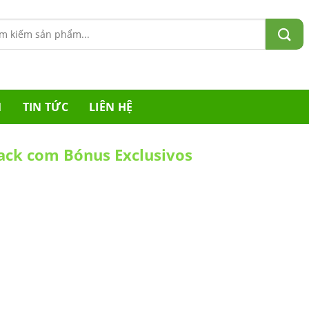
m:
M
TIN TỨC
LIÊN HỆ
jack com Bónus Exclusivos