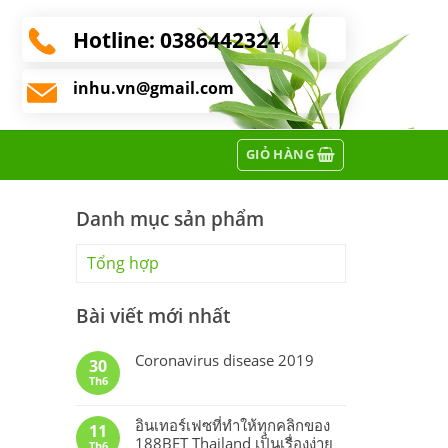
Hotline:
0386442324
inhu.vn@gmail.com
GIỎ HÀNG
Danh mục sản phẩm
Tổng hợp
Bài viết mới nhất
Coronavirus disease 2019
30
Th6
อินเทอร์เฟซที่ทำให้ทุกคลิกของ
11
188BET Thailand เป็นเรื่องง่าย
Th6