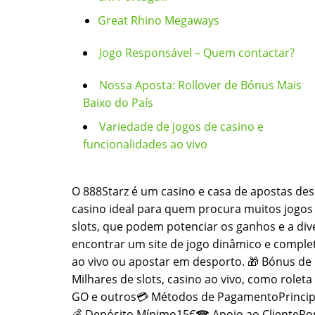
Great Rhino Megaways
Jogo Responsável – Quem contactar?
Nossa Aposta: Rollover de Bónus Mais
Baixo do País
Variedade de jogos de casino e
funcionalidades ao vivo
O 888Starz é um casino e casa de apostas des
casino ideal para quem procura muitos jogos
slots, que podem potenciar os ganhos e a di
encontrar um site de jogo dinâmico e complet
ao vivo ou apostar em desporto. 🎁 Bónus de
Milhares de slots, casino ao vivo, como rolet
GO e outros💳 Métodos de PagamentoPrincipais
💰 Depósito Mínimo15€☎ Apoio ao ClientePor e