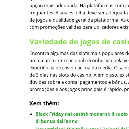
opção mais adequada. Há plataformas com jo
frequentes. A sua escolha deve ser adequada
de jogos e qualidade geral da plataforma. As 
com promoções válidas para utilizadores exis
Variedade de jogos de casi
Encontra algumas das slots mais populares dos
uma marca internacional reconhecida pela v
experiência de casino acima da média. O sal
de 3 dias nas slots do casino. Além disso, e
dúvidas sobre a conta, pagamentos e bónus. A
promoções e aos jogos principais é rápido,
Xem thêm:
Black Friday nei casinò moderni: il ruolo
di bonus dell’anno