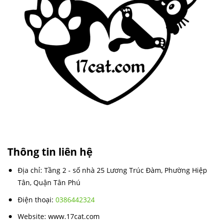
Thông tin liên hệ
Địa chỉ: Tầng 2 - số nhà 25 Lương Trúc Đàm, Phường Hiệp
Tân, Quận Tân Phú
Điện thoại:
0386442324
Website: www.17cat.com