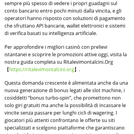
sempre più spesso di vedere i propri guadagni sul
conto bancario entro pochi minuti dalla vincita, e gli
operatori hanno risposto con soluzioni di pagamento
che sfruttano API bancarie, wallet elettronici e sistemi
di verifica basati su intelligenza artificiale.
Per approfondire i migliori casinò con prelievi
istantanei e scoprire le promozioni attive oggi, visita la
nostra guida completa su Ritalevimontalcini.Org
【
https://ritalevimontalcini.org
】.
Questa domanda crescente è alimentata anche da una
nuova generazione di bonus legati alle slot machine, i
cosiddetti “bonus turbo‑spin”, che promettono non
solo giri gratuiti ma anche la possibilità di incassare le
vincite senza passare per lunghi cicli di wagering. I
giocatori più attenti confrontano le offerte su siti
specializzati e scelgono piattaforme che garantiscano