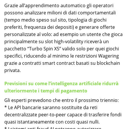
Grazie all’apprendimento automatico gli operatori
possono analizzare milioni di dati comportamentali
(tempo medio speso sul sito, tipologia di giochi
preferiti, frequenza dei depositi) e generare offerte
personalizzate al volo: ad esempio un utente che gioca
principalmente su slot high‑volatility riceverà un
pacchetto “Turbo Spin X5” valido solo per quei giochi
specifici, riducendo al minimo le restrizioni Wagering
grazie a contratti smart contract basati su blockchain
privata.
Previsioni su come l’intelligenza artificiale ridurrà
ulteriormente i tempi di pagamento
Gli esperti prevedono che entro il prossimo triennio:
* Le API bancarie saranno sostituite da reti
decentralizzate peer‑to‑peer capace di trasferire fondi
quasi istantaneamente con costi quasi nulli.