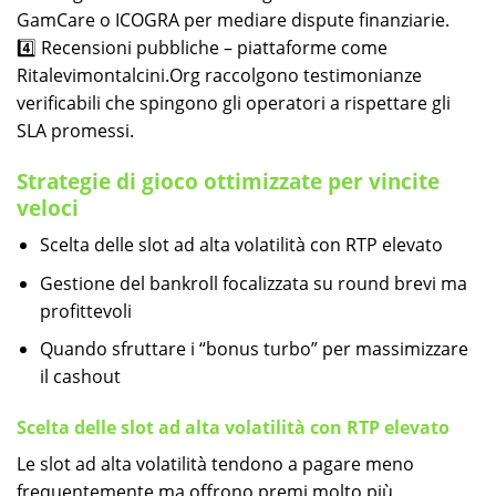
GamCare o ICOGRA per mediare dispute finanziarie.
4️⃣ Recensioni pubbliche – piattaforme come
Ritalevimontalcini.Org raccolgono testimonianze
verificabili che spingono gli operatori a rispettare gli
SLA promessi.
Strategie di gioco ottimizzate per vincite
veloci
Scelta delle slot ad alta volatilità con RTP elevato
Gestione del bankroll focalizzata su round brevi ma
profittevoli
Quando sfruttare i “bonus turbo” per massimizzare
il cashout
Scelta delle slot ad alta volatilità con RTP elevato
Le slot ad alta volatilità tendono a pagare meno
frequentemente ma offrono premi molto più