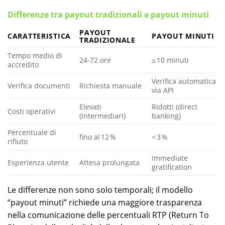
Differenze tra payout tradizionali e payout minuti
PAYOUT
CARATTERISTICA
PAYOUT MINUTI
TRADIZIONALE
Tempo medio di
24‑72 ore
≤ 10 minuti
accredito
Verifica automatica
Verifica documenti
Richiesta manuale
via API
Elevati
Ridotti (direct
Costi operativi
(intermediari)
banking)
Percentuale di
fino al 12 %
< 3 %
rifiuto
Immediate
Esperienza utente
Attesa prolungata
gratification
Le differenze non sono solo temporali; il modello
“payout minuti” richiede una maggiore trasparenza
nella comunicazione delle percentuali RTP (Return To