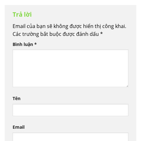
Trả lời
Email của bạn sẽ không được hiển thị công khai.
Các trường bắt buộc được đánh dấu
*
Bình luận
*
Tên
Email