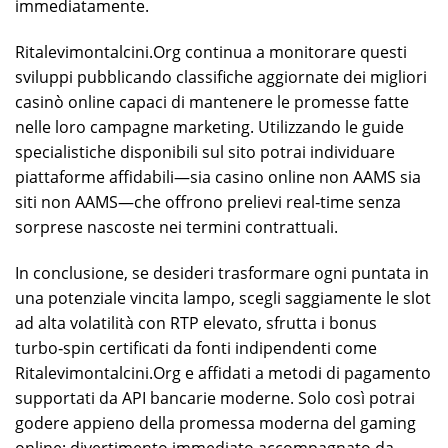
immediatamente.
Ritalevimontalcini.Org continua a monitorare questi
sviluppi pubblicando classifiche aggiornate dei migliori
casinò online capaci di mantenere le promesse fatte
nelle loro campagne marketing. Utilizzando le guide
specialistiche disponibili sul sito potrai individuare
piattaforme affidabili—sia casino online non AAMS sia
siti non AAMS—che offrono prelievi real‑time senza
sorprese nascoste nei termini contrattuali.
In conclusione, se desideri trasformare ogni puntata in
una potenziale vincita lampo, scegli saggiamente le slot
ad alta volatilità con RTP elevato, sfrutta i bonus
turbo‑spin certificati da fonti indipendenti come
Ritalevimontalcini.Org e affidati a metodi di pagamento
supportati da API bancarie moderne. Solo così potrai
godere appieno della promessa moderna del gaming
online: divertimento immediato accompagnato da