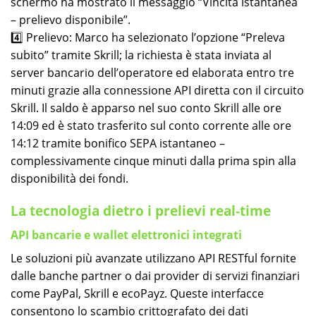
schermo ha mostrato il messaggio “Vincita istantanea
– prelievo disponibile”.
4️⃣ Prelievo: Marco ha selezionato l’opzione “Preleva
subito” tramite Skrill; la richiesta è stata inviata al
server bancario dell’operatore ed elaborata entro tre
minuti grazie alla connessione API diretta con il circuito
Skrill. Il saldo è apparso nel suo conto Skrill alle ore
14:09 ed è stato trasferito sul conto corrente alle ore
14:12 tramite bonifico SEPA istantaneo –
complessivamente cinque minuti dalla prima spin alla
disponibilità dei fondi.
La tecnologia dietro i prelievi real‑time
API bancarie e wallet elettronici integrati
Le soluzioni più avanzate utilizzano API RESTful fornite
dalle banche partner o dai provider di servizi finanziari
come PayPal, Skrill e ecoPayz. Queste interfacce
consentono lo scambio crittografato dei dati