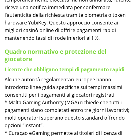
riceve una notifica immediata per confermare
l’autenticità della richiesta tramite biometria o token
hardware YubiKey. Questo approccio consente ai
migliori casinò online di offrire pagamenti rapidi
mantenendo tassi di frode inferiori al 1 %.
Quadro normativo e protezione del
giocatore
Licenze che obbligano tempi di pagamento rapidi
Alcune autorità regolamentari europee hanno
introdotto linee guida specifiche sui tempi massimi
consentiti per i pagamenti ai giocatori registrati:
* Malta Gaming Authority (MGA) richiede che tutti i
pagamenti siano completati entro tre giorni lavorativi;
molti operatori superano questo standard offrendo
opzioni “instant”.
* Curaçao eGaming permette ai titolari di licenza di