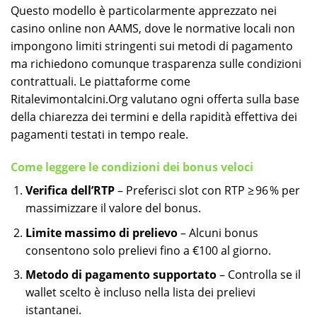
Questo modello è particolarmente apprezzato nei
casino online non AAMS, dove le normative locali non
impongono limiti stringenti sui metodi di pagamento
ma richiedono comunque trasparenza sulle condizioni
contrattuali. Le piattaforme come
Ritalevimontalcini.Org valutano ogni offerta sulla base
della chiarezza dei termini e della rapidità effettiva dei
pagamenti testati in tempo reale.
Come leggere le condizioni dei bonus veloci
Verifica dell’RTP
– Preferisci slot con RTP ≥ 96 % per
massimizzare il valore del bonus.
Limite massimo di prelievo
– Alcuni bonus
consentono solo prelievi fino a €100 al giorno.
Metodo di pagamento supportato
– Controlla se il
wallet scelto è incluso nella lista dei prelievi
istantanei.