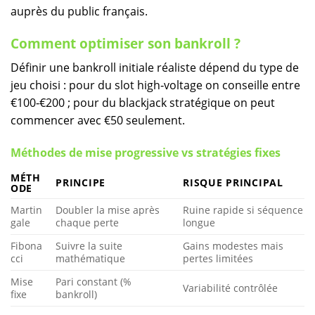
auprès du public français.
Comment optimiser son bankroll ?
Définir une bankroll initiale réaliste dépend du type de
jeu choisi : pour du slot high‑voltage on conseille entre
€100‑€200 ; pour du blackjack stratégique on peut
commencer avec €50 seulement.
Méthodes de mise progressive vs stratégies fixes
MÉTH
PRINCIPE
RISQUE PRINCIPAL
ODE
Martin
Doubler la mise après
Ruine rapide si séquence
gale
chaque perte
longue
Fibona
Suivre la suite
Gains modestes mais
cci
mathématique
pertes limitées
Mise
Pari constant (%
Variabilité contrôlée
fixe
bankroll)