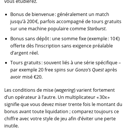
vous étudierez.
Bonus de bienvenue : généralement un match
jusqu’à 200 €, parfois accompagné de tours gratuits
sur une machine populaire comme
Starburst
.
Bonus sans dépôt : une somme fixe (exemple : 10 €)
offerte dès l’inscription sans exigence préalable
d’argent réel.
Tours gratuits : souvent liés à une série spécifique –
par exemple 20 free spins sur
Gonzo’s Quest
après
avoir misé €20.
Les conditions de mise (
wagering
) varient fortement
d’un opérateur à l’autre. Un multiplicateur « 30x »
signifie que vous devez miser trente fois le montant du
bonus avant toute liquidation ; comparez toujours ce
chiffre avec votre style de jeu afin d’éviter une perte
inutile.