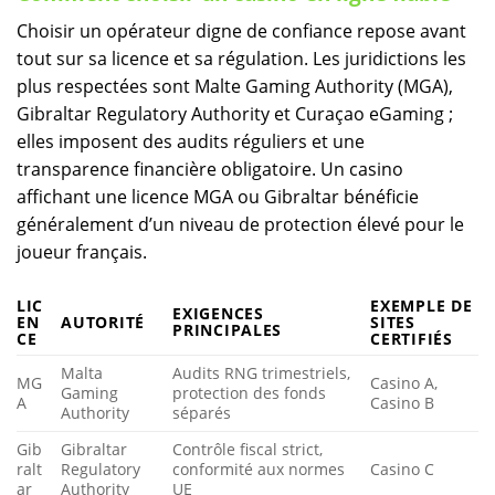
Choisir un opérateur digne de confiance repose avant
tout sur sa licence et sa régulation. Les juridictions les
plus respectées sont Malte Gaming Authority (MGA),
Gibraltar Regulatory Authority et Curaçao eGaming ;
elles imposent des audits réguliers et une
transparence financière obligatoire. Un casino
affichant une licence MGA ou Gibraltar bénéficie
généralement d’un niveau de protection élevé pour le
joueur français.
LIC
EXEMPLE DE
EXIGENCES
EN
AUTORITÉ
SITES
PRINCIPALES
CE
CERTIFIÉS
Malta
Audits RNG trimestriels,
MG
Casino A,
Gaming
protection des fonds
A
Casino B
Authority
séparés
Gib
Gibraltar
Contrôle fiscal strict,
ralt
Regulatory
conformité aux normes
Casino C
ar
Authority
UE