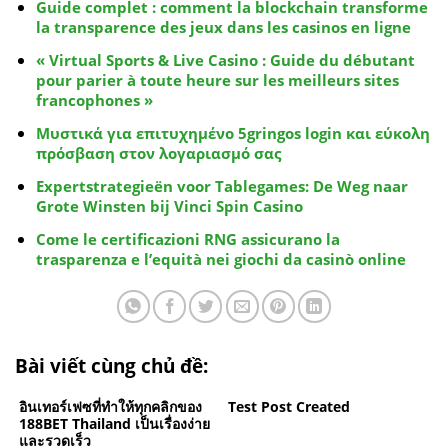
Guide complet : comment la blockchain transforme
la transparence des jeux dans les casinos en ligne
« Virtual Sports & Live Casino : Guide du débutant
pour parier à toute heure sur les meilleurs sites
francophones »
Μυστικά για επιτυχημένο 5gringos login και εύκολη
πρόσβαση στον λογαριασμό σας
Expertstrategieën voor Tablegames: De Weg naar
Grote Winsten bij Vinci Spin Casino
Come le certificazioni RNG assicurano la
trasparenza e l’equità nei giochi da casinò online
Bài viết cùng chủ đề:
อินเทอร์เฟซที่ทำให้ทุกคลิกของ
Test Post Created
188BET Thailand เป็นเรื่องง่าย
และรวดเร็ว