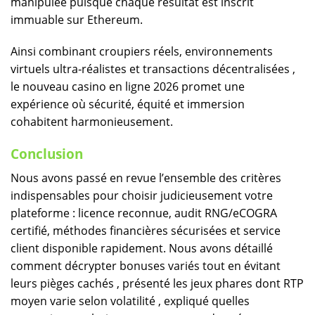
manipulée puisque chaque résultat est inscrit
immuable sur Ethereum.
Ainsi combinant croupiers réels, environnements
virtuels ultra‑réalistes et transactions décentralisées ,
le nouveau casino en ligne 2026 promet une
expérience où sécurité, équité et immersion
cohabitent harmonieusement.
Conclusion
Nous avons passé en revue l’ensemble des critères
indispensables pour choisir judicieusement votre
plateforme : licence reconnue, audit RNG/eCOGRA
certifié, méthodes financières sécurisées et service
client disponible rapidement. Nous avons détaillé
comment décrypter bonuses variés tout en évitant
leurs pièges cachés , présenté les jeux phares dont RTP
moyen varie selon volatilité , expliqué quelles