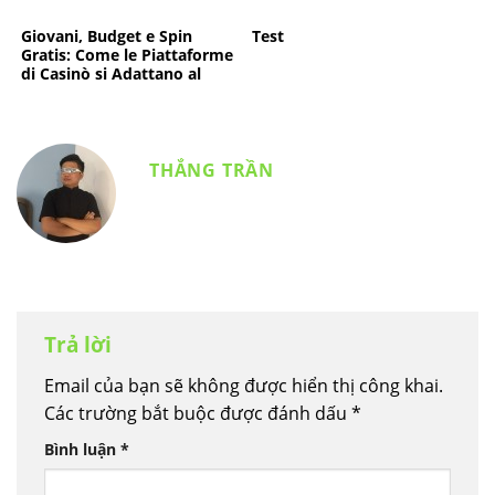
ordinaires en membres
d’élite
Giovani, Budget e Spin
Test
Gratis: Come le Piattaforme
di Casinò si Adattano al
Rientro a Scuola
THẮNG TRẦN
Trả lời
Email của bạn sẽ không được hiển thị công khai.
Các trường bắt buộc được đánh dấu
*
Bình luận
*