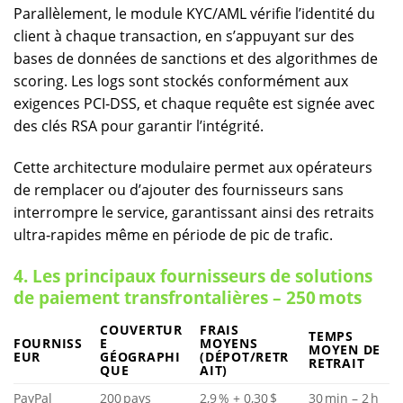
Parallèlement, le module KYC/AML vérifie l’identité du
client à chaque transaction, en s’appuyant sur des
bases de données de sanctions et des algorithmes de
scoring. Les logs sont stockés conformément aux
exigences PCI‑DSS, et chaque requête est signée avec
des clés RSA pour garantir l’intégrité.
Cette architecture modulaire permet aux opérateurs
de remplacer ou d’ajouter des fournisseurs sans
interrompre le service, garantissant ainsi des retraits
ultra‑rapides même en période de pic de trafic.
4. Les principaux fournisseurs de solutions
de paiement transfrontalières – 250 mots
COUVERTUR
FRAIS
TEMPS
FOURNISS
E
MOYENS
MOYEN DE
EUR
GÉOGRAPHI
(DÉPOT/RETR
RETRAIT
QUE
AIT)
PayPal
200 pays
2,9 % + 0,30 $
30 min – 2 h