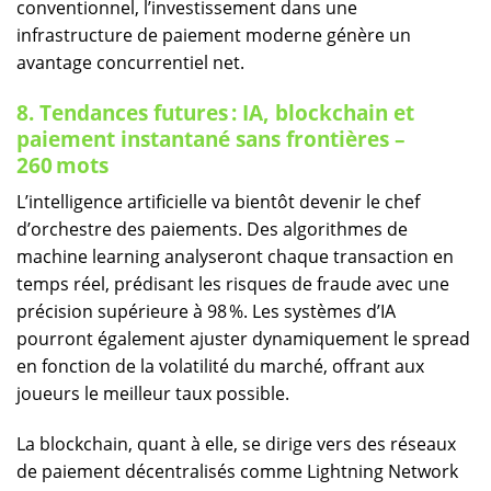
conventionnel, l’investissement dans une
infrastructure de paiement moderne génère un
avantage concurrentiel net.
8. Tendances futures : IA, blockchain et
paiement instantané sans frontières –
260 mots
L’intelligence artificielle va bientôt devenir le chef
d’orchestre des paiements. Des algorithmes de
machine learning analyseront chaque transaction en
temps réel, prédisant les risques de fraude avec une
précision supérieure à 98 %. Les systèmes d’IA
pourront également ajuster dynamiquement le spread
en fonction de la volatilité du marché, offrant aux
joueurs le meilleur taux possible.
La blockchain, quant à elle, se dirige vers des réseaux
de paiement décentralisés comme Lightning Network