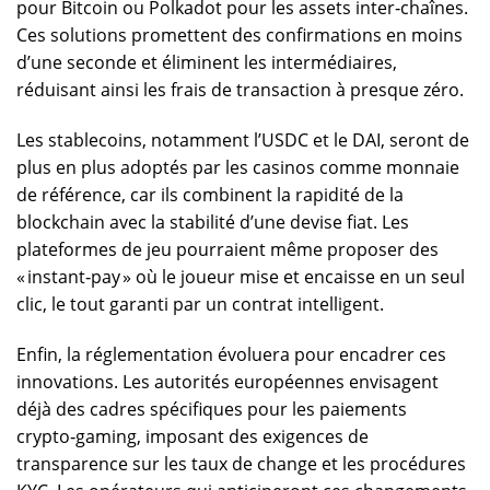
pour Bitcoin ou Polkadot pour les assets inter‑chaînes.
Ces solutions promettent des confirmations en moins
d’une seconde et éliminent les intermédiaires,
réduisant ainsi les frais de transaction à presque zéro.
Les stablecoins, notamment l’USDC et le DAI, seront de
plus en plus adoptés par les casinos comme monnaie
de référence, car ils combinent la rapidité de la
blockchain avec la stabilité d’une devise fiat. Les
plateformes de jeu pourraient même proposer des
« instant‑pay » où le joueur mise et encaisse en un seul
clic, le tout garanti par un contrat intelligent.
Enfin, la réglementation évoluera pour encadrer ces
innovations. Les autorités européennes envisagent
déjà des cadres spécifiques pour les paiements
crypto‑gaming, imposant des exigences de
transparence sur les taux de change et les procédures