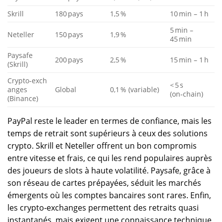
Skrill
180 pays
1,5 %
10 min – 1 h
5 min –
Neteller
150 pays
1,9 %
45 min
Paysafe
200 pays
2,5 %
15 min – 1 h
(Skrill)
Crypto‑exch
< 5 s
anges
Global
0,1 % (variable)
(on‑chain)
(Binance)
PayPal reste le leader en termes de confiance, mais les
temps de retrait sont supérieurs à ceux des solutions
crypto. Skrill et Neteller offrent un bon compromis
entre vitesse et frais, ce qui les rend populaires auprès
des joueurs de slots à haute volatilité. Paysafe, grâce à
son réseau de cartes prépayées, séduit les marchés
émergents où les comptes bancaires sont rares. Enfin,
les crypto‑exchanges permettent des retraits quasi
instantanés, mais exigent une connaissance technique