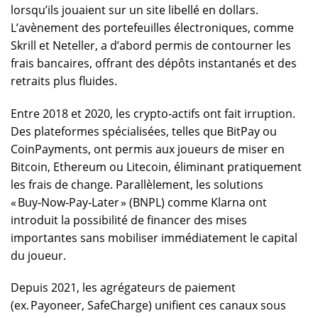
lorsqu’ils jouaient sur un site libellé en dollars.
L’avènement des portefeuilles électroniques, comme
Skrill et Neteller, a d’abord permis de contourner les
frais bancaires, offrant des dépôts instantanés et des
retraits plus fluides.
Entre 2018 et 2020, les crypto‑actifs ont fait irruption.
Des plateformes spécialisées, telles que BitPay ou
CoinPayments, ont permis aux joueurs de miser en
Bitcoin, Ethereum ou Litecoin, éliminant pratiquement
les frais de change. Parallèlement, les solutions
« Buy‑Now‑Pay‑Later » (BNPL) comme Klarna ont
introduit la possibilité de financer des mises
importantes sans mobiliser immédiatement le capital
du joueur.
Depuis 2021, les agrégateurs de paiement
(ex. Payoneer, SafeCharge) unifient ces canaux sous