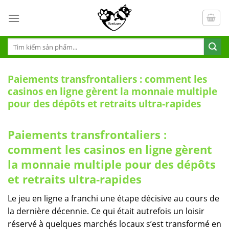
S
k
i
p
T
ì
t
m
o
k
Paiements transfrontaliers : comment les
c
i
casinos en ligne gèrent la monnaie multiple
ế
o
m
pour des dépôts et retraits ultra‑rapides
n
:
t
Paiements transfrontaliers :
e
n
comment les casinos en ligne gèrent
t
la monnaie multiple pour des dépôts
et retraits ultra‑rapides
Le jeu en ligne a franchi une étape décisive au cours de
la dernière décennie. Ce qui était autrefois un loisir
réservé à quelques marchés locaux s’est transformé en