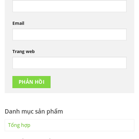
Email
Trang web
Danh mục sản phẩm
Tổng hợp