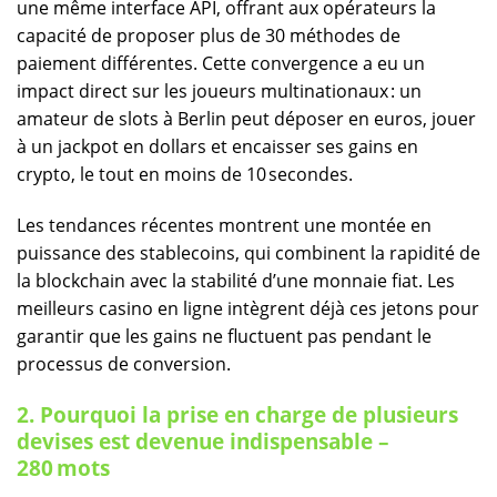
une même interface API, offrant aux opérateurs la
capacité de proposer plus de 30 méthodes de
paiement différentes. Cette convergence a eu un
impact direct sur les joueurs multinationaux : un
amateur de slots à Berlin peut déposer en euros, jouer
à un jackpot en dollars et encaisser ses gains en
crypto, le tout en moins de 10 secondes.
Les tendances récentes montrent une montée en
puissance des stablecoins, qui combinent la rapidité de
la blockchain avec la stabilité d’une monnaie fiat. Les
meilleurs casino en ligne intègrent déjà ces jetons pour
garantir que les gains ne fluctuent pas pendant le
processus de conversion.
2. Pourquoi la prise en charge de plusieurs
devises est devenue indispensable –
280 mots