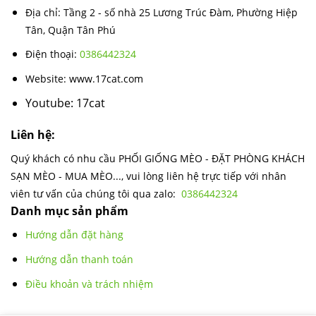
Địa chỉ: Tầng 2 - số nhà 25 Lương Trúc Đàm, Phường Hiệp
Tân, Quận Tân Phú
Điện thoại:
0386442324
Website: www.17cat.com
Youtube: 17cat
Liên hệ:
Quý khách có nhu cầu PHỐI GIỐNG MÈO - ĐẶT PHÒNG KHÁCH
SẠN MÈO - MUA MÈO..., vui lòng liên hệ trực tiếp với nhân
viên tư vấn của chúng tôi qua zalo:
0386442324
Danh mục sản phẩm
Hướng dẫn đặt hàng
Hướng dẫn thanh toán
Điều khoản và trách nhiệm