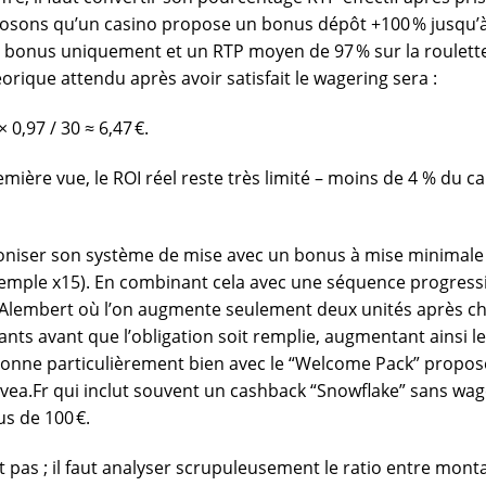
posons qu’un casino propose un bonus dépôt +100 % jusqu’
t bonus uniquement et un RTP moyen de 97 % sur la roulett
orique attendu après avoir satisfait le wagering sera :
0,97 / 30 ≈ 6,47 €.
ère vue, le ROI réel reste très limité – moins de 4 % du ca
roniser son système de mise avec un bonus à mise minimale
exemple x15). En combinant cela avec une séquence progress
Alembert où l’on augmente seulement deux unités après c
nts avant que l’obligation soit remplie, augmentant ainsi l
ctionne particulièrement bien avec le “Welcome Pack” propos
vea.Fr qui inclut souvent un cashback “Snowflake” sans wag
s de 100 €.
 pas ; il faut analyser scrupuleusement le ratio entre mont