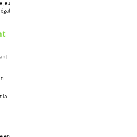
e jeu
légal
nt
tant
un
 la
se en