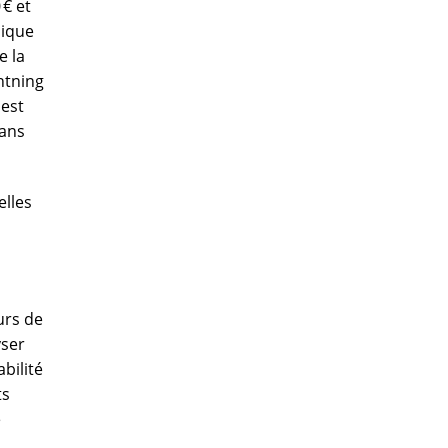
 € et
mique
e la
htning
 est
sans
elles
urs de
yser
bilité
ts
e