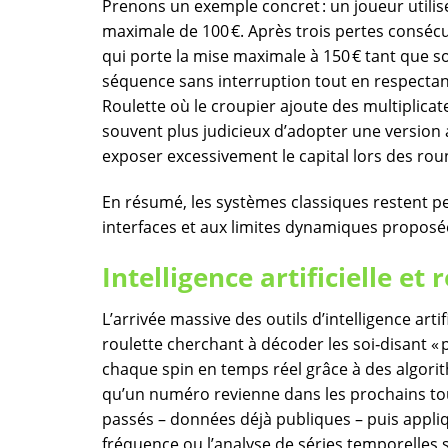
Prenons un exemple concret : un joueur utilis
maximale de 100 €. Après trois pertes consécutiv
qui porte la mise maximale à 150 € tant que so
séquence sans interruption tout en respectant
Roulette où le croupier ajoute des multiplicate
souvent plus judicieux d’adopter une version 
exposer excessivement le capital lors des rou
En résumé, les systèmes classiques restent p
interfaces et aux limites dynamiques proposée
Intelligence artificielle et 
L’arrivée massive des outils d’intelligence ar
roulette cherchant à décoder les soi‑disant « 
chaque spin en temps réel grâce à des algorit
qu’un numéro revienne dans les prochains tour
passés – données déjà publiques – puis appli
fréquence ou l’analyse de séries temporelles 