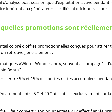
il d’analyse post‑session que d’exploitation active pendant l
ire inhérent aux générateurs certifiés ni offrir un raccourci 
: quelles promotions sont réelleme
ntail coloré d’offres promotionnelles conçues pour attirer 
ci on retrouve généralement :
hématiques « Winter Wonderland », souvent accompagnés d’
Spin Bonus”.
rse entre 5 % et 15 % des pertes nettes accumulées pendant
édiatement entre 5 € et 20 € utilisables exclusivement sur la
fre, il faut convertir son pourcentage RTP effectif après pri