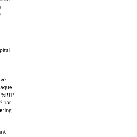
à
e
pital
ive
haque
e %RTP
é par
ering
ant