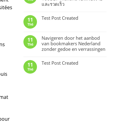
และรวดเร็ว
sitées
Test Post Created
11
Th6
Navigeren door het aanbod
11
van bookmakers Nederland
ons
Th6
zonder gedoe en verrassingen
Test Post Created
11
Th6
puis
rmat
 pour