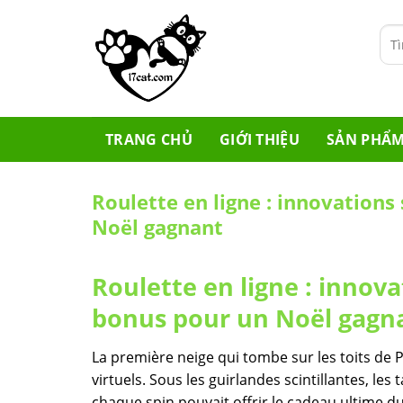
Skip
to
Tìm
content
kiế
TRANG CHỦ
GIỚI THIỆU
SẢN PHẨ
Roulette en ligne : innovations
Noël gagnant
Roulette en ligne : innov
bonus pour un Noël gagn
La première neige qui tombe sur les toits de P
virtuels. Sous les guirlandes scintillantes, le
chaque spin pouvait offrir le cadeau ultime d