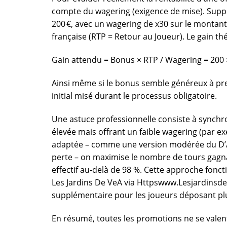
compte du wagering (exigence de mise). Sup
200 €, avec un wagering de x30 sur le montan
française (RTP = Retour au Joueur). Le gain thé
Gain attendu = Bonus × RTP / Wagering = 200 × 
Ainsi même si le bonus semble généreux à premi
initial misé durant le processus obligatoire.
Une astuce professionnelle consiste à synch
élevée mais offrant un faible wagering (par 
adaptée – comme une version modérée du D’
perte – on maximise le nombre de tours gagna
effectif au-delà de 98 %. Cette approche fon
Les Jardins De VeA via Httpswww.Lesjardinsde
supplémentaire pour les joueurs déposant plu
En résumé, toutes les promotions ne se valent