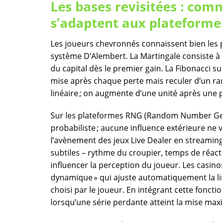
Les bases revisitées : com
s’adaptent aux plateform
Les joueurs chevronnés connaissent bien les pil
système D’Alembert. La Martingale consiste à 
du capital dès le premier gain. La Fibonacci s
mise après chaque perte mais reculer d’un ra
linéaire ; on augmente d’une unité après une 
Sur les plateformes RNG (Random Number Gen
probabiliste ; aucune influence extérieure ne
l’avènement des jeux Live Dealer en streaming 
subtiles – rythme du croupier, temps de réac
influencer la perception du joueur. Les casi
dynamique » qui ajuste automatiquement la limi
choisi par le joueur. En intégrant cette foncti
lorsqu’une série perdante atteint la mise max