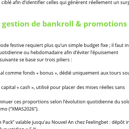
ciblé afin d’identifier celles qui génèrent réellement un sur
r gestion de bankroll & promotions
de festive requiert plus qu’un simple budget fixe ; il faut i
uotidienne ou hebdomadaire afin d’éviter l’épuisement
ivante se base sur trois piliers :
initial comme fonds « bonus », dédié uniquement aux tours so
apital « cash », utilisé pour placer des mises réelles sans
nuer ces proportions selon l’évolution quotidienne du sol
romo (“XMAS2026”).
ack” valable jusqu’au Nouvel An chez Feelingbet : dépôt ini