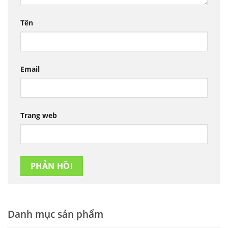
Tên
Email
Trang web
Danh mục sản phẩm