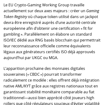
Le EU Crypto‑Gaming Working Group travaille
actuellement sur deux axes majeurs : créer un
Gaming
Token Registry
où chaque token utilisé dans un jackpot
devra être enregistré auprès d’une autorité centrale
européenne afin d’obtenir une certification « fit for
gambling ». Parallèlement on élabore un standard
ISO/IEC dédié aux RNG basés blocchain qui permettrait
leur reconnaissance officielle comme équivalents
légaux aux générateurs certifiés ISO déjà approuvés
aujourd’hui par UKGC ou MGA.
L’apparition prochaine des monnaies digitales
souveraines (« CBDC ») pourrait transformer
radicalement ce modèle : elles offrent déjà intégration
native AML/KYT grâce aux registres nationaux tout en
garantissant stabilité monétaire comparable au fiat
traditionnel—aussi bien apprécié côté joueurs high
rollers que côté régulateurs soucieux d’éviter volatilité