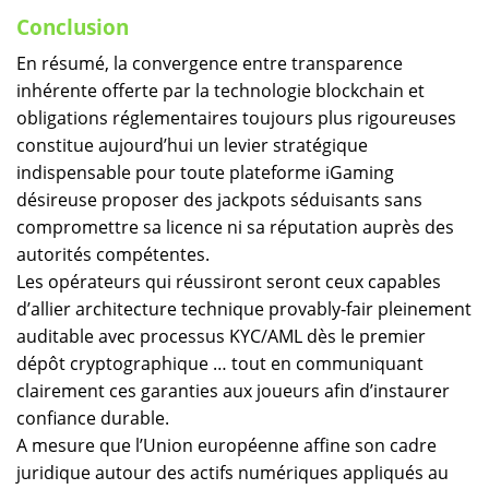
Conclusion
En résumé, la convergence entre transparence
inhérente offerte par la technologie blockchain et
obligations réglementaires toujours plus rigoureuses
constitue aujourd’hui un levier stratégique
indispensable pour toute plateforme iGaming
désireuse proposer des jackpots séduisants sans
compromettre sa licence ni sa réputation auprès des
autorités compétentes.
Les opérateurs qui réussiront seront ceux capables
d’allier architecture technique provably‑fair pleinement
auditable avec processus KYC/AML dès le premier
dépôt cryptographique … tout en communiquant
clairement ces garanties aux joueurs afin d’instaurer
confiance durable.
A mesure que l’Union européenne affine son cadre
juridique autour des actifs numériques appliqués au