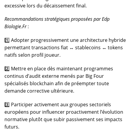
excessive lors du décaissement final.
Recommandations stratégiques proposées par Edp
Biologie.Fr
:
1️⃣ Adopter progressivement une architecture hybride
permettant transactions fiat ↔️ stablecoins ↔️ tokens
natifs selon profil joueur.
2️⃣ Mettre en place dès maintenant programmes
continus d’audit externe menés par Big Four
spécialisés blockchain afin de préempter toute
demande corrective ultérieure.
3️⃣ Participer activement aux groupes sectoriels
européens pour influencer proactivement l’évolution
normative plutôt que subir passivement ses impacts
futurs.