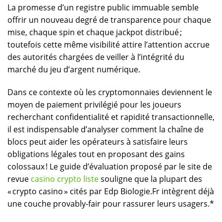
La promesse d’un registre public immuable semble
offrir un nouveau degré de transparence pour chaque
mise, chaque spin et chaque jackpot distribué ;
toutefois cette même visibilité attire l’attention accrue
des autorités chargées de veiller à l’intégrité du
marché du jeu d’argent numérique.
Dans ce contexte où les cryptomonnaies deviennent le
moyen de paiement privilégié pour les joueurs
recherchant confidentialité et rapidité transactionnelle,
il est indispensable d’analyser comment la chaîne de
blocs peut aider les opérateurs à satisfaire leurs
obligations légales tout en proposant des gains
colossaux ! Le guide d’évaluation proposé par le site de
revue
casino crypto liste
souligne que la plupart des
« crypto casino » cités par Edp Biologie.Fr intègrent déjà
une couche provably‑fair pour rassurer leurs usagers.*