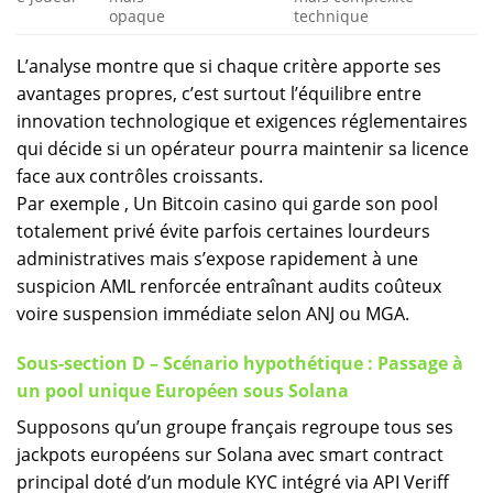
opaque
technique
L’analyse montre que si chaque critère apporte ses
avantages propres, c’est surtout l’équilibre entre
innovation technologique et exigences réglementaires
qui décide si un opérateur pourra maintenir sa licence
face aux contrôles croissants.
Par exemple , Un Bitcoin casino qui garde son pool
totalement privé évite parfois certaines lourdeurs
administratives mais s’expose rapidement à une
suspicion AML renforcée entraînant audits coûteux
voire suspension immédiate selon ANJ ou MGA.
Sous‑section D – Scénario hypothétique : Passage à
un pool unique Européen sous Solana
Supposons qu’un groupe français regroupe tous ses
jackpots européens sur Solana avec smart contract
principal doté d’un module KYC intégré via API Veriff