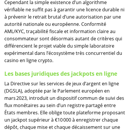
Cependant la simple existence d’un algorithme
vérifiable ne suffit pas à garantir une licence durable ni
à prévenir le retrait brutal d’une autorisation par une
autorité nationale ou européenne. Conformité
AML/KYC, traçabilité fiscale et information claire au
consommateur sont désormais autant de critères qui
différencient le projet viable du simple laboratoire
expérimental dans l’écosystème très concurrentiel du
casino en ligne crypto.
Les bases juridiques des jackpots en ligne
La Directive sur les services de jeux d’argent en ligne
(DGSLA), adoptée par le Parlement européen en
mars 2023, introduit un dispositif commun de suivi des
flux monétaires au sein d’un registre partagé entre
États membres. Elle oblige toute plateforme proposant
un jackpot supérieur à €10 000 à enregistrer chaque
dépôt, chaque mise et chaque décaissement sur une