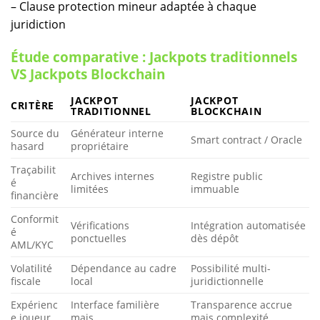
– Clause protection mineur adaptée à chaque
juridiction
Étude comparative : Jackpots traditionnels
VS Jackpots Blockchain
JACKPOT
JACKPOT
CRITÈRE
TRADITIONNEL
BLOCKCHAIN
Source du
Générateur interne
Smart contract / Oracle
hasard
propriétaire
Traçabilit
Archives internes
Registre public
é
limitées
immuable
financière
Conformit
Vérifications
Intégration automatisée
é
ponctuelles
dès dépôt
AML/KYC
Volatilité
Dépendance au cadre
Possibilité multi-
fiscale
local
juridictionnelle
Expérienc
Interface familière
Transparence accrue
e joueur
mais
mais complexité