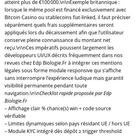
atteint plus de €100 000.\n\nExemple britannique :
lorsque le même pool est financé exclusivement avec
Bitcoin Casino ou stablecoins fiat‐linked, il faut préciser
séparément quels frais supplémentaires seront
appliqués lors du décaissement afin que l’utilisateur
conserve pleine connaissance du montant net
reçu.\n\nCes impératifs poussent largement les
développeurs UI/UX décrits fréquemment dans nos
revues chez Edp Biologie.Fr à intégrer ces mentions
légales sous forme modale responsive qui s’affiche
sans interrompre l’expérience ludique mais garantit
visibilité permanente pendant toute
navigation.\n\n
Checklist rapide proposée par Edp
Biologie.Fr
– Affichage clair % chance(s) win + code source
vérifiable
– Limites dynamiques selon pays résidant UE / hors UE
– Module KYC intégré dès dépôt ≥ trigger threshold