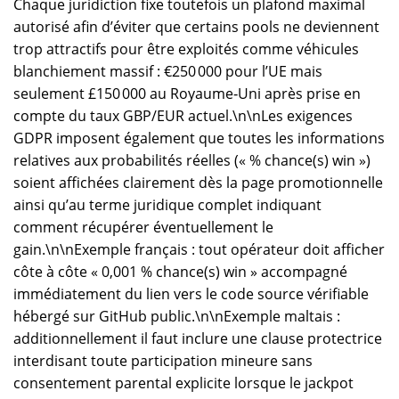
Chaque juridiction fixe toutefois un plafond maximal
autorisé afin d’éviter que certains pools ne deviennent
trop attractifs pour être exploités comme véhicules
blanchiement massif : €250 000 pour l’UE mais
seulement £150 000 au Royaume‑Uni après prise en
compte du taux GBP/EUR actuel.\n\nLes exigences
GDPR imposent également que toutes les informations
relatives aux probabilités réelles (« % chance(s) win »)
soient affichées clairement dès la page promotionnelle
ainsi qu’au terme juridique complet indiquant
comment récupérer éventuellement le
gain.\n\nExemple français : tout opérateur doit afficher
côte à côte « 0,001 % chance(s) win » accompagné
immédiatement du lien vers le code source vérifiable
hébergé sur GitHub public.\n\nExemple maltais :
additionnellement il faut inclure une clause protectrice
interdisant toute participation mineure sans
consentement parental explicite lorsque le jackpot