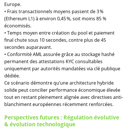
Europe.
• Frais transactionnels moyens passent de 3 %
(Ethereum L1) à environ 0,45 %, soit moins 85 %
économisés.
• Temps moyen entre création du pool et paiement
final chute sous 10 secondes, contre plus de 45
secondes auparavant.
• Conformité AML assurée grâce au stockage hashé
permanent des attestations KYC consultables
uniquement par autorités mandatées via clé publique
dédiée.
Ce scénario démontre qu’une architecture hybride
solide peut concilier performance économique élevée
tout en restant pleinement alignée avec directives anti‐
blanchiment européennes récemment renforcées.
Perspectives futures : Régulation évolutive
& évolution technologique