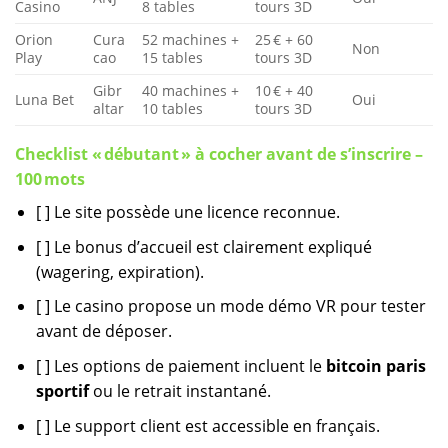
Casino
8 tables
tours 3D
Orion
Cura
52 machines +
25 € + 60
Non
Play
cao
15 tables
tours 3D
Gibr
40 machines +
10 € + 40
Luna Bet
Oui
altar
10 tables
tours 3D
Checklist « débutant » à cocher avant de s’inscrire –
100 mots
[ ] Le site possède une licence reconnue.
[ ] Le bonus d’accueil est clairement expliqué
(wagering, expiration).
[ ] Le casino propose un mode démo VR pour tester
avant de déposer.
[ ] Les options de paiement incluent le
bitcoin paris
sportif
ou le retrait instantané.
[ ] Le support client est accessible en français.