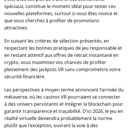
spéciaux, constitue le moment idéal pour tester ces
nouvelles plateformes, surtout si vous êtes novice et
que vous cherchez à profiter de promotions
attractives.
En suivant les critères de sélection présentés, en
respectant les bonnes pratiques de jeu responsable et
en restant attentif aux offres de retrait instantané en
crypto, vous maximisez vos chances de profiter
pleinement des jackpots VR sans compromettre votre
sécurité financière.
Les perspectives à moyen terme annoncent l’arrivée du
métaverse, où les casinos VR pourraient se connecter
à des univers persistants et intégrer la blockchain pour
garantir transparence et traçabilité. D’ici 2026, le jeu en
réalité virtuelle deviendra probablement la norme
plutôt que l’exception, ouvrant la voie à des