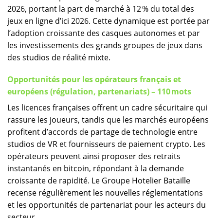
2026, portant la part de marché à 12 % du total des
jeux en ligne d’ici 2026. Cette dynamique est portée par
l’adoption croissante des casques autonomes et par
les investissements des grands groupes de jeux dans
des studios de réalité mixte.
Opportunités pour les opérateurs français et
européens (régulation, partenariats) – 110 mots
Les licences françaises offrent un cadre sécuritaire qui
rassure les joueurs, tandis que les marchés européens
profitent d’accords de partage de technologie entre
studios de VR et fournisseurs de paiement crypto. Les
opérateurs peuvent ainsi proposer des retraits
instantanés en bitcoin, répondant à la demande
croissante de rapidité. Le Groupe Hotelier Bataille
recense régulièrement les nouvelles réglementations
et les opportunités de partenariat pour les acteurs du
secteur.