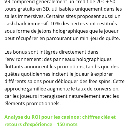
VR comprend généralement un crédit de 20 € + 50
tours gratuits en 3D, utilisables uniquement dans les
salles immersives. Certains sites proposent aussi un
cash‑back immersif : 10 % des pertes sont restitués
sous forme de jetons holographiques que le joueur
peut récupérer en parcourant un mini‑jeu de quête.
Les bonus sont intégrés directement dans
l’environnement : des panneaux holographiques
flottants annoncent les promotions, tandis que des
quêtes quotidiennes incitent le joueur à explorer
différents salons pour débloquer des free spins. Cette
approche gamifiée augmente le taux de conversion,
car les joueurs interagissent naturellement avec les
éléments promotionnels.
Analyse du ROI pour les casinos : chiffres clés et
retours d’expérience – 150 mots