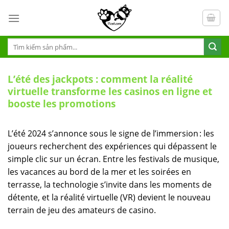
S
k
i
p
T
ì
t
m
o
k
L’été des jackpots : comment la réalité
c
i
virtuelle transforme les casinos en ligne et
ế
o
m
booste les promotions
n
:
t
L’été 2024 s’annonce sous le signe de l’immersion : les
e
joueurs recherchent des expériences qui dépassent le
n
simple clic sur un écran. Entre les festivals de musique,
t
les vacances au bord de la mer et les soirées en
terrasse, la technologie s’invite dans les moments de
détente, et la réalité virtuelle (VR) devient le nouveau
terrain de jeu des amateurs de casino.