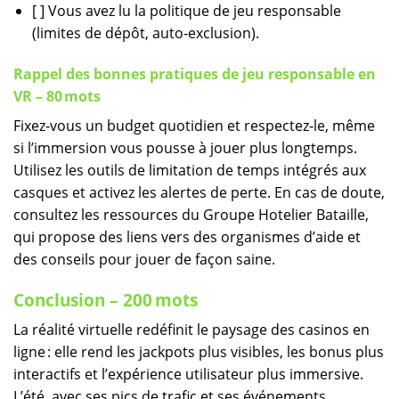
[ ] Vous avez lu la politique de jeu responsable
(limites de dépôt, auto‑exclusion).
Rappel des bonnes pratiques de jeu responsable en
VR – 80 mots
Fixez‑vous un budget quotidien et respectez‑le, même
si l’immersion vous pousse à jouer plus longtemps.
Utilisez les outils de limitation de temps intégrés aux
casques et activez les alertes de perte. En cas de doute,
consultez les ressources du Groupe Hotelier Bataille,
qui propose des liens vers des organismes d’aide et
des conseils pour jouer de façon saine.
Conclusion – 200 mots
La réalité virtuelle redéfinit le paysage des casinos en
ligne : elle rend les jackpots plus visibles, les bonus plus
interactifs et l’expérience utilisateur plus immersive.
L’été, avec ses pics de trafic et ses événements