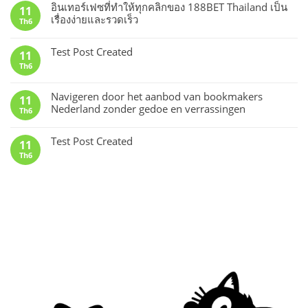
อินเทอร์เฟซที่ทำให้ทุกคลิกของ 188BET Thailand เป็น
11
เรื่องง่ายและรวดเร็ว
Th6
Test Post Created
11
Th6
Navigeren door het aanbod van bookmakers
11
Nederland zonder gedoe en verrassingen
Th6
Test Post Created
11
Th6