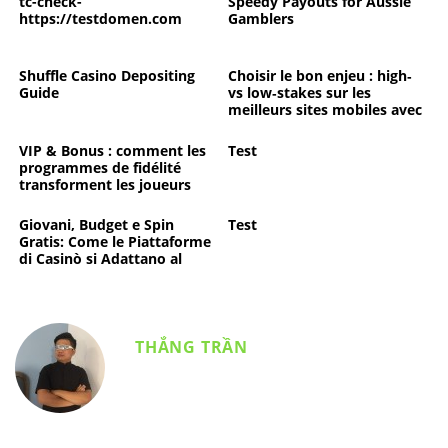
tc-check-
Speedy Payouts for Aussie
https://testdomen.com
Gamblers
Shuffle Casino Depositing
Choisir le bon enjeu : high‑
Guide
vs low‑stakes sur les
meilleurs sites mobiles avec
croupiers en direct pour
bien commencer l’année
VIP & Bonus : comment les
Test
programmes de fidélité
transforment les joueurs
ordinaires en membres
d’élite
Giovani, Budget e Spin
Test
Gratis: Come le Piattaforme
di Casinò si Adattano al
Rientro a Scuola
THẮNG TRẦN