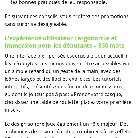
les bonnes pratiques de jeu responsable.
En suivant ces conseils, vous profitez des promotions
sans surprise désagréable.
L’expérience utilisateur : ergonomie et
immersion pour les débutants – 330 mots
Une interface bien pensée est cruciale pour accueillir
les néophytes. Les menus doivent être accessibles via
un simple regard ou un geste de la main, avec des
icônes larges et des libellés explicites. Les tutoriels
interactifs, présentés sous forme de mini‑missions,
guident le joueur pas à pas : « Prenez votre casque,
choisissez une table de roulette, placez votre première
mise ».
Le design sonore joue également un rôle majeur. Des
ambiances de casino réalistes, combinées à des effets