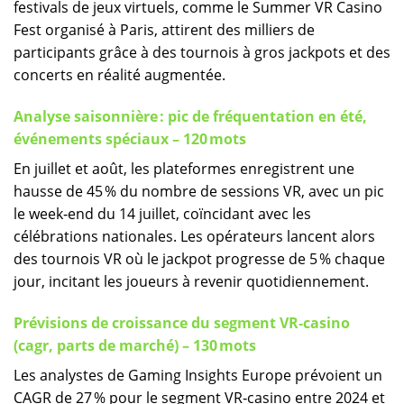
festivals de jeux virtuels, comme le Summer VR Casino
Fest organisé à Paris, attirent des milliers de
participants grâce à des tournois à gros jackpots et des
concerts en réalité augmentée.
Analyse saisonnière : pic de fréquentation en été,
événements spéciaux – 120 mots
En juillet et août, les plateformes enregistrent une
hausse de 45 % du nombre de sessions VR, avec un pic
le week‑end du 14 juillet, coïncidant avec les
célébrations nationales. Les opérateurs lancent alors
des tournois VR où le jackpot progresse de 5 % chaque
jour, incitant les joueurs à revenir quotidiennement.
Prévisions de croissance du segment VR‑casino
(cagr, parts de marché) – 130 mots
Les analystes de Gaming Insights Europe prévoient un
CAGR de 27 % pour le segment VR‑casino entre 2024 et