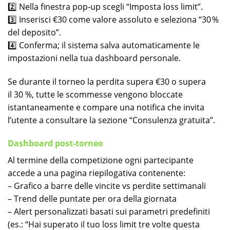
2️⃣ Nella finestra pop‑up scegli “Imposta loss limit”.
3️⃣ Inserisci €30 come valore assoluto e seleziona “30 %
del deposito”.
4️⃣ Conferma; il sistema salva automaticamente le
impostazioni nella tua dashboard personale.
Se durante il torneo la perdita supera €30 o supera
il 30 %, tutte le scommesse vengono bloccate
istantaneamente e compare una notifica che invita
l’utente a consultare la sezione “Consulenza gratuita”.
Dashboard post‑torneo
Al termine della competizione ogni partecipante
accede a una pagina riepilogativa contenente:
– Grafico a barre delle vincite vs perdite settimanali
– Trend delle puntate per ora della giornata
– Alert personalizzati basati sui parametri predefiniti
(es.: “Hai superato il tuo loss limit tre volte questa