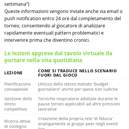
settimana”)
Queste informazioni vengono inviate anche via email o
push notification entro 24 ore dal completamento del
torneo, consentendo al giocatore di analizzare
rapidamente eventuali pattern problematici e
intervenire prima che diventino cronici.
Le lezioni apprese dal tavolo virtuale da
portare nella vita quotidiana
COME SI TRADUCE NELLO SCENARIO
LEZIONE
FUORI DAL GIOCO
Pianificazione
Utilizzo dello stesso metodo “budget
consapevole
giornaliero” anche per spese non ludiche
Gestione dello
Tecniche respiratorie adottate durante le
stress
pause torneo applicabili ad altre pressioni
competitivo
lavorative
Creazione della propria rete ‘di fiducia’
Ricerca attiva
analogamente ai gruppi peer negli eventi
di sostegno
live