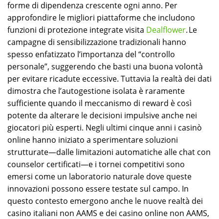
forme di dipendenza crescente ogni anno. Per
approfondire le migliori piattaforme che includono
funzioni di protezione integrate visita
Dealflower
. Le
campagne di sensibilizzazione tradizionali hanno
spesso enfatizzato l’importanza del “controllo
personale”, suggerendo che basti una buona volontà
per evitare ricadute eccessive. Tuttavia la realtà dei dati
dimostra che l’autogestione isolata è raramente
sufficiente quando il meccanismo di reward è così
potente da alterare le decisioni impulsive anche nei
giocatori più esperti. Negli ultimi cinque anni i casinò
online hanno iniziato a sperimentare soluzioni
strutturate—dalle limitazioni automatiche alle chat con
counselor certificati—e i tornei competitivi sono
emersi come un laboratorio naturale dove queste
innovazioni possono essere testate sul campo. In
questo contesto emergono anche le nuove realtà dei
casino italiani non AAMS e dei casino online non AAMS,