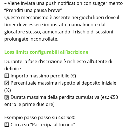
– Viene inviata una push notification con suggerimento
“Prenditi una pausa breve”
Questo meccanismo è assente nei giochi liberi dove il
timer deve essere impostato manualmente dal
giocatore stesso, aumentando il rischio di sessioni
prolungate incontrollate.
Loss limits configurabili all’iscrizione
Durante la fase d’iscrizione è richiesto all’utente di
definire:
1️⃣ Importo massimo perdibile (€)
2️⃣ Percentuale massima rispetto al deposito iniziale
(%)
3️⃣ Durata massima della perdita cumulativa (es.: €50
entro le prime due ore)
Esempio passo passo su
CasinoX
:
1️⃣ Clicca su “Partecipa al torneo”.