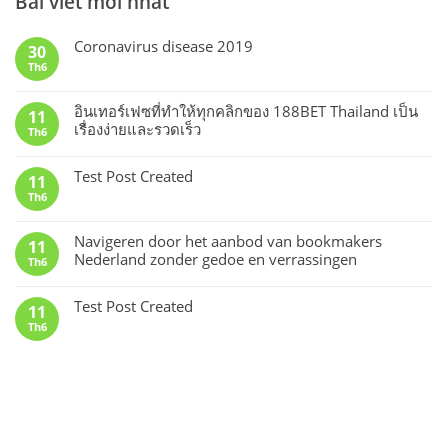
Bài viết mới nhất
Coronavirus disease 2019
30
Th6
อินเทอร์เฟซที่ทำให้ทุกคลิกของ 188BET Thailand เป็น
11
เรื่องง่ายและรวดเร็ว
Th6
Test Post Created
11
Th6
Navigeren door het aanbod van bookmakers
11
Nederland zonder gedoe en verrassingen
Th6
Test Post Created
11
Th6