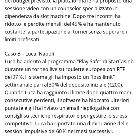
del budget previsto; la piattaforma le ha proposto una
sessione video con un counselor specializzato in
dipendenza da slot machine. Dopo tre incontri ha
ridotto le perdite mensili del 45 % e ha mantenuto
costante la partecipazione ai tornei senza superare i
limiti prefissati.
Caso B – Luca, Napoli
Luca ha aderito al programma “Play Safe” di StarCasinò
durante un torneo live su roulette europea con RTP
del 97 %. Il sistema gli ha imposto un “loss limit”
settimanale pari al 30 % del deposito iniziale (€200).
Quando Luca ha raggiunto il limite dopo quattro mani
consecutive perdenti, il software ha bloccato ulteriori
puntate e gli ha inviato un’email riepilogativa con
consigli su tecniche respiratorie per gestire lo stress
competitivo. Luca ha riportato una diminuzione delle
sessioni impulsive del 60 % nei mesi successivi.