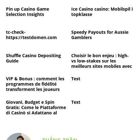
Pin up Casino Game
Ice Casino casino: Mobilspil i
Selection Insights
topklasse
tc-check-
Speedy Payouts for Aussie
https://testdomen.com
Gamblers
Shuffle Casino Depositing
Choisir le bon enjeu : high‑
Guide
vs low‑stakes sur les
meilleurs sites mobiles avec
croupiers en direct pour
bien commencer l’année
VIP & Bonus : comment les
Test
programmes de fidélité
transforment les joueurs
ordinaires en membres
d’élite
Giovani, Budget e Spin
Test
Gratis: Come le Piattaforme
di Casinò si Adattano al
Rientro a Scuola