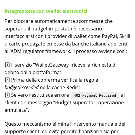
Integrazione con wallet elettronici
Per bloccare automaticamente scommesse che
superano il budget impostato è necessario
interfacciarsi con i provider di wallet come PayPal, Skrill
o carte prepagate emesse da banche italiane aderenti
all’ADM regulator framework. Il processo avviene così:
1️⃣ Il servizio “WalletGateway” riceve la richiesta di
debito dalla piattaforma;
2️⃣ Prima della conferma verifica la regola
budgetExceeded
nella cache Redis;
3️⃣ Se vero restituisce errore
al
402 Payment Required
client con messaggio “Budget superato – operazione
annullata”.
Questo meccanismo elimina l’intervento manuale del
supporto clienti ed evita perdite finanziarie sia per