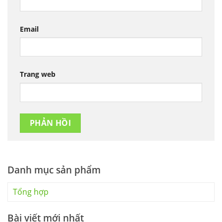
Email
Trang web
Danh mục sản phẩm
Tổng hợp
Bài viết mới nhất