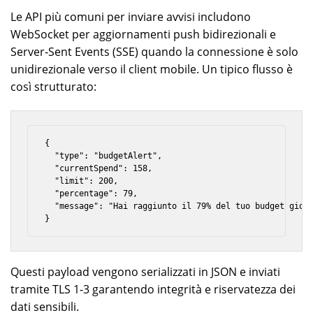
Le API più comuni per inviare avvisi includono
WebSocket per aggiornamenti push bidirezionali e
Server‑Sent Events (SSE) quando la connessione è solo
unidirezionale verso il client mobile. Un tipico flusso è
così strutturato:
{

  "type": "budgetAlert",

  "currentSpend": 158,

  "limit": 200,

  "percentage": 79,

  "message": "Hai raggiunto il 79% del tuo budget giorn
Questi payload vengono serializzati in JSON e inviati
tramite TLS 1‑3 garantendo integrità e riservatezza dei
dati sensibili.