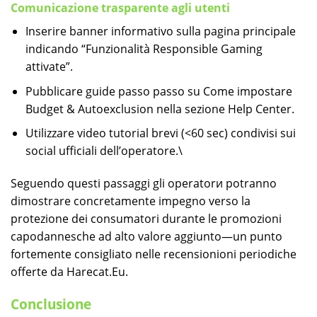
Comunicazione trasparente agli utenti
Inserire banner informativo sulla pagina principale
indicando “Funzionalità Responsible Gaming
attivate”.
Pubblicare guide passo passo su Come impostare
Budget & Autoexclusion nella sezione Help Center.
Utilizzare video tutorial brevi (<60 sec) condivisi sui
social ufficiali dell’operatore.\
Seguendo questi passaggi gli operatorи potranno
dimostrare concretamente impegno verso la
protezione dei consumatori durante le promozioni
capodannesche ad alto valore aggiunto—un punto
fortemente consigliato nelle recensionioni periodiche
offerte da Harecat.Eu.
Conclusione