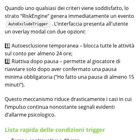
Quando uno qualsiasi dei criteri viene soddisfatto, lo
strato “RiskEngine” genera immediatamente un evento
. L’interfaccia presenta all'utente
AutoExcludeTrigger
un overlay modal con due opzioni:
1️⃣ Autoesclusione temporanea – blocca tutte le attività
sul conto per almeno 24 ore;
2️⃣ Riattiva dopo pausa – permette al giocatore di
riavviare solo dopo aver confermato una pausa
minima obbligatoria (“Ho fatto una pausa di almeno 15
minuti”).
Questo meccanismo riduce drasticamente i casi in cui
l’impulso continua nonostante segnali evidenti
d’allarme psicologico.
Lista rapida delle condizioni trigger