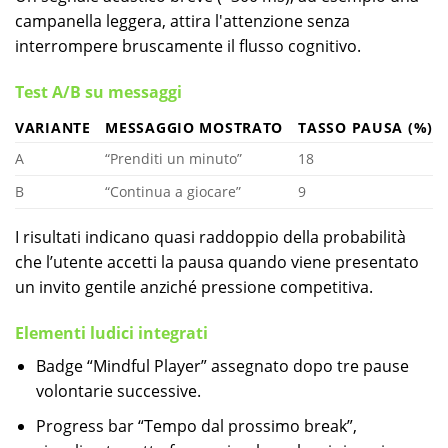
campanella leggera, attira l'attenzione senza
interrompere bruscamente il flusso cognitivo.
Test A/B su messaggi
VARIANTE
MESSAGGIO MOSTRATO
TASSO PAUSA (%)
A
“Prenditi un minuto”
18
B
“Continua a giocare”
9
I risultati indicano quasi raddoppio della probabilità
che l’utente accetti la pausa quando viene presentato
un invito gentile anziché pressione competitiva.
Elementi ludici integrati
Badge “Mindful Player” assegnato dopo tre pause
volontarie successive.
Progress bar “Tempo dal prossimo break”,