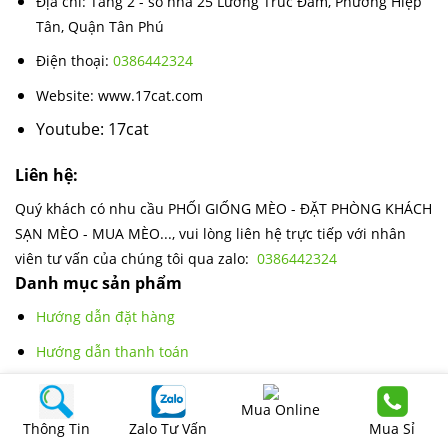
Địa chỉ: Tầng 2 - số nhà 25 Lương Trúc Đàm, Phường Hiệp
Tân, Quận Tân Phú
Điện thoại:
0386442324
Website: www.17cat.com
Youtube: 17cat
Liên hệ:
Quý khách có nhu cầu PHỐI GIỐNG MÈO - ĐẶT PHÒNG KHÁCH
SẠN MÈO - MUA MÈO..., vui lòng liên hệ trực tiếp với nhân
viên tư vấn của chúng tôi qua zalo:
0386442324
Danh mục sản phẩm
Hướng dẫn đặt hàng
Hướng dẫn thanh toán
Điều khoản và trách nhiệm
Mua Online
Thông Tin
Zalo Tư Vấn
Mua Sỉ