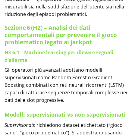
misurabili sia nella soddisfazione dell’utente sia nella
riduzione degli episodi problematici.
Sezione 6 (H2) – Analisi dei dati
comportamentali per prevenire il gioco
problematico legato ai jackpot
H3‑6​.​1 Machine learning per rilevare segnali
d’allarme
Gli operatori più avanzati adottano modelli
supervisionati come Random Forest o Gradient
Boosting combinati con reti neurali ricorrenti (LSTM)
capaci di catturare sequenze temporali complesse nei
dati delle slot progressive.
Modelli supervisionati vs non supervisionati
Supervisionati
: richiedono dataset etichettato (“gioco
sano”, “gioco problematico”). Si addestrano usando