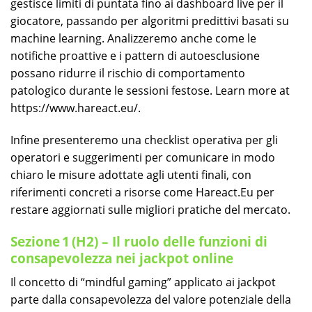
gestisce limiti di puntata fino ai dashboard live per il
giocatore, passando per algoritmi predittivi basati su
machine learning. Analizzeremo anche come le
notifiche proattive e i pattern di autoesclusione
possano ridurre il rischio di comportamento
patologico durante le sessioni festose. Learn more at
https://www.hareact.eu/.
Infine presenteremo una checklist operativa per gli
operatori e suggerimenti per comunicare in modo
chiaro le misure adottate agli utenti finali, con
riferimenti concreti a risorse come Hareact.Eu per
restare aggiornati sulle migliori pratiche del mercato.
Sezione 1 (H2) – Il ruolo delle funzioni di
consapevolezza nei jackpot online
Il concetto di “mindful gaming” applicato ai jackpot
parte dalla consapevolezza del valore potenziale della