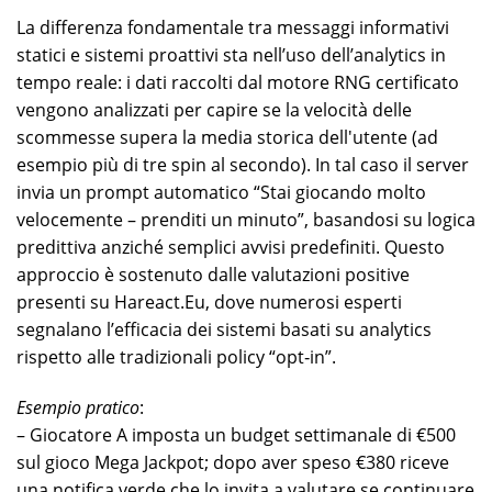
La differenza fondamentale tra messaggi informativi
statici e sistemi proattivi sta nell’uso dell’analytics in
tempo reale: i dati raccolti dal motore RNG certificato
vengono analizzati per capire se la velocità delle
scommesse supera la media storica dell'utente (ad
esempio più di tre spin al secondo). In tal caso il server
invia un prompt automatico “Stai giocando molto
velocemente – prenditi un minuto”, basandosi su logica
predittiva anziché semplici avvisi predefiniti. Questo
approccio è sostenuto dalle valutazioni positive
presenti su Hareact.Eu, dove numerosi esperti
segnalano l’efficacia dei sistemi basati su analytics
rispetto alle tradizionali policy “opt‑in”.
Esempio pratico
:
– Giocatore A imposta un budget settimanale di €500
sul gioco Mega Jackpot; dopo aver speso €380 riceve
una notifica verde che lo invita a valutare se continuare