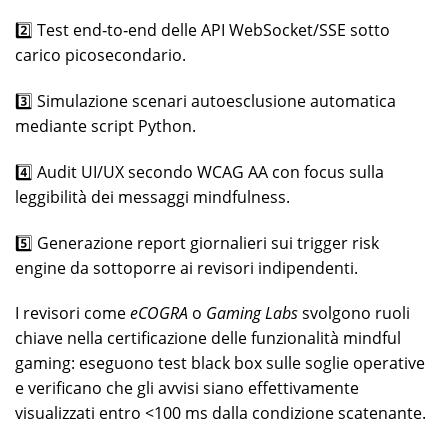
2️⃣ Test end‑to‑end delle API WebSocket/SSE sotto
carico picosecondario.
3️⃣ Simulazione scenari autoesclusione automatica
mediante script Python.
4️⃣ Audit UI/UX secondo WCAG AA con focus sulla
leggibilità dei messaggi mindfulness.
5️⃣ Generazione report giornalieri sui trigger risk
engine da sottoporre ai revisori indipendenti.
I revisori come
eCOGRA
o
Gaming Labs
svolgono ruoli
chiave nella certificazione delle funzionalità mindful
gaming: eseguono test black box sulle soglie operative
e verificano che gli avvisi siano effettivamente
visualizzati entro <100 ms dalla condizione scatenante.