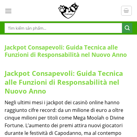
S
k
i
p
T
ì
t
m
o
k
Jackpot Consapevoli: Guida Tecnica alle
c
i
Funzioni di Responsabilità nel Nuovo Anno
ế
o
m
n
:
Jackpot Consapevoli: Guida Tecnica
t
e
alle Funzioni di Responsabilità nel
n
Nuovo Anno
t
Negli ultimi mesi i jackpot dei casinò online hanno
raggiunto cifre record: da un milione di euro a oltre
cinque milioni per titoli come Mega Moolah o Divine
Fortune. L’aumento dei premi attira nuovi giocatori
durante le festività di Capodanno, ma al contempo