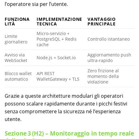
l’operatore sia per l’utente.
FUNZIONA
IMPLEMENTAZIONE
VANTAGGIO
LITÀ
TECNICA
PRINCIPALE
Micro‑servizio +
Limite
PostgreSQL + Redis
Controllo istantaneo
giornaliero
cache
Avviso via
Aggiornamento push
Node.js + Socket.io
WebSocket
ultra‑rapido
Zero frizione al
Blocco wallet
API REST
momento della
automatico
WalletGateway + TLS
violazione
Grazie a queste architetture modulari gli operatori
possono scalare rapidamente durante i picchi festivi
senza compromettere la sicurezza né l’esperienza
utente.
Sezione 3 (H2) – Monitoraggio in tempo reale