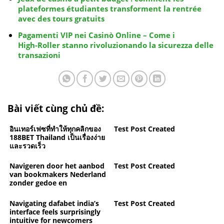
plateformes étudiantes transforment la rentrée
avec des tours gratuits
Pagamenti VIP nei Casinò Online – Come i
High‑Roller stanno rivoluzionando la sicurezza delle
transazioni
Bài viết cùng chủ đề:
อินเทอร์เฟซที่ทำให้ทุกคลิกของ
Test Post Created
188BET Thailand เป็นเรื่องง่าย
และรวดเร็ว
Navigeren door het aanbod
Test Post Created
van bookmakers Nederland
zonder gedoe en
verrassingen
Navigating dafabet india’s
Test Post Created
interface feels surprisingly
intuitive for newcomers