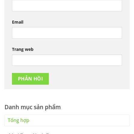
Email
Trang web
Danh mục sản phẩm
Tổng hợp