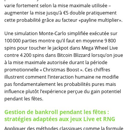
varie fortement selon la mise maximale utilisée –
augmenter la mise jusqu’à €5 double pratiquement
cette probabilité grâce au facteur «payline multiplier».
Une simulation Monte‑Carlo simplifiée exécutée sur
100 000 parties montre qu’il faut en moyenne 9 800
spins pour toucher le jackpot dans Mega Wheel Live
contre 4 200 spins dans Bitcoin Blizzard lorsqu’on joue
à la mise maximale autorisée durant la période
promotionnelle « Christmas Boost ». Ces chiffres
illustrent comment l’interaction humaine ne modifie
pas fondamentalement les probabilités pures mais
influence plutôt l’expérience perçue du gain potentiel
pendant les fêtes.
Gestion de bankroll pendant les fêtes :
stratégies adaptées aux jeux Live et RNG
Appliquer des méthodes classiques comme la formule