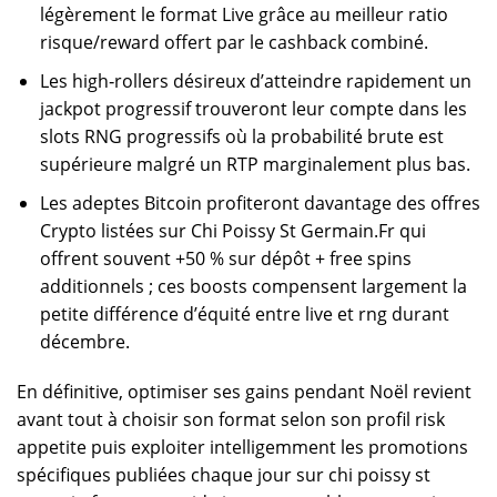
légèrement le format Live grâce au meilleur ratio
risque/reward offert par le cashback combiné.
Les high‑rollers désireux d’atteindre rapidement un
jackpot progres­sif trouveront leur compte dans les
slots RNG progressifs où la probabilité brute est
supérieure malgré un RTP marginalement plus bas.
Les adeptes Bitcoin profiteront davantage des offres
Crypto listées sur Chi Poissy St Germain.Fr qui
offrent souvent +50 % sur dépôt + free spins
additionnels ; ces boosts compensent largement la
petite différence d’équité entre live et rng durant
décembre.
En définitive, optimiser ses gains pendant Noël revient
avant tout à choisir son format selon son profil risk
appetite puis exploiter intelligemment les promotions
spécifiques publiées chaque jour sur chi poissy st