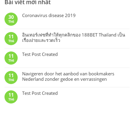
Bài viết mới nhất
Coronavirus disease 2019
30
Th6
อินเทอร์เฟซที่ทำให้ทุกคลิกของ 188BET Thailand เป็น
11
เรื่องง่ายและรวดเร็ว
Th6
Test Post Created
11
Th6
Navigeren door het aanbod van bookmakers
11
Nederland zonder gedoe en verrassingen
Th6
Test Post Created
11
Th6