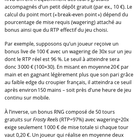
accompagnés d’un petit dépôt gratuit (par ex., 10 €). Le
calcul du point mort (« break‑even point ») dépend du
pourcentage de mise requis (wagering) attaché au
bonus ainsi que du RTP effectif du jeu choisi.
Par exemple, supposons qu’un joueur reçoive un
bonus live de 100 € avec un wagering de 30x sur un jeu
dont le RTP réel est 96 %. Le seuil à atteindre sera
donc 3 000 € (100×30). En misant en moyenne 20 € par
main et en gagnant légèrement plus que son pari grâce
au faible edge du croupier français, il atteindra ce seuil
après environ 150 mains – soit près d’une heure de jeu
continu sur mobile.
À l’inverse, un bonus RNG composé de 50 tours
gratuits sur
Frosty Reels
(RTP=97%) avec wagering=20x
exige seulement 1 000 € de mise totale si chaque tour
vaut 0,20 €. Un joueur qui réalise en moyenne deux