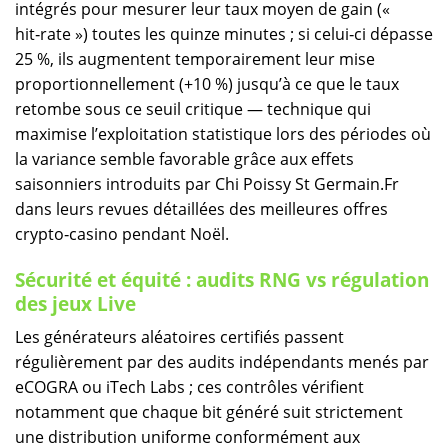
intégrés pour mesurer leur taux moyen de gain («
hit‑rate ») toutes les quinze minutes ; si celui‑ci dépasse
25 %, ils augmentent temporairement leur mise
proportionnellement (+10 %) jusqu’à ce que le taux
retombe sous ce seuil critique — technique qui
maximise l’exploitation statistique lors des périodes où
la variance semble favorable grâce aux effets
saisonniers introduits par Chi Poissy St Germain.Fr
dans leurs revues détaillées des meilleures offres
crypto‑casino pendant Noël.
Sécurité et équité : audits RNG vs régulation
des jeux Live
Les générateurs aléatoires certifiés passent
régulièrement par des audits indépendants menés par
eCOGRA ou iTech Labs ; ces contrôles vérifient
notamment que chaque bit généré suit strictement
une distribution uniforme conformément aux