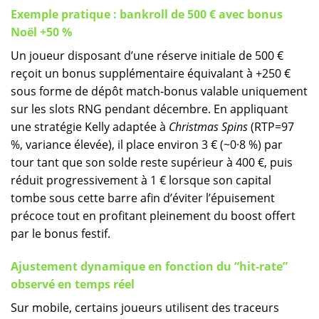
Exemple pratique : bankroll de 500 € avec bonus
Noël +50 %
Un joueur disposant d’une réserve initiale de 500 €
reçoit un bonus supplémentaire équivalant à +250 €
sous forme de dépôt match‑bonus valable uniquement
sur les slots RNG pendant décembre. En appliquant
une stratégie Kelly adaptée à
Christmas Spins
(RTP=97
%, variance élevée), il place environ 3 € (~0·8 %) par
tour tant que son solde reste supérieur à 400 €, puis
réduit progressivement à 1 € lorsque son capital
tombe sous cette barre afin d’éviter l’épuisement
précoce tout en profitant pleinement du boost offert
par le bonus festif.
Ajustement dynamique en fonction du “hit‑rate”
observé en temps réel
Sur mobile, certains joueurs utilisent des traceurs