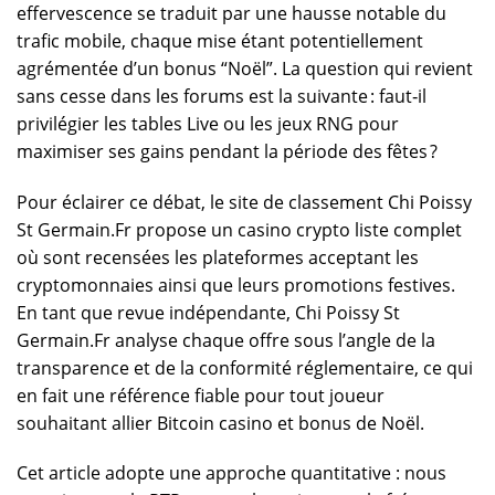
effervescence se traduit par une hausse notable du
trafic mobile, chaque mise étant potentiellement
agrémentée d’un bonus “Noël”. La question qui revient
sans cesse dans les forums est la suivante : faut‑il
privilégier les tables Live ou les jeux RNG pour
maximiser ses gains pendant la période des fêtes ?
Pour éclairer ce débat, le site de classement Chi Poissy
St Germain.Fr propose un casino crypto liste complet
où sont recensées les plateformes acceptant les
cryptomonnaies ainsi que leurs promotions festives.
En tant que revue indépendante, Chi Poissy St
Germain.Fr analyse chaque offre sous l’angle de la
transparence et de la conformité réglementaire, ce qui
en fait une référence fiable pour tout joueur
souhaitant allier Bitcoin casino et bonus de Noël.
Cet article adopte une approche quantitative : nous