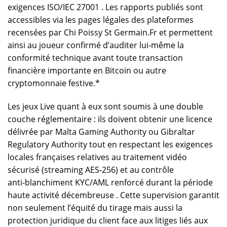
exigences ISO/IEC 27001 . Les rapports publiés sont
accessibles via les pages légales des plateformes
recensées par Chi Poissy St Germain.Fr et permettent
ainsi au joueur confirmé d’auditer lui-même la
conformité technique avant toute transaction
financière importante en Bitcoin ou autre
cryptomonnaie festive.*
Les jeux Live quant à eux sont soumis à une double
couche réglementaire : ils doivent obtenir une licence
délivrée par Malta Gaming Authority ou Gibraltar
Regulatory Authority tout en respectant les exigences
locales françaises relatives au traitement vidéo
sécurisé (streaming AES‑256) et au contrôle
anti‑blanchiment KYC/AML renforcé durant la période
haute activité décembreuse . Cette supervision garantit
non seulement l’équité du tirage mais aussi la
protection juridique du client face aux litiges liés aux