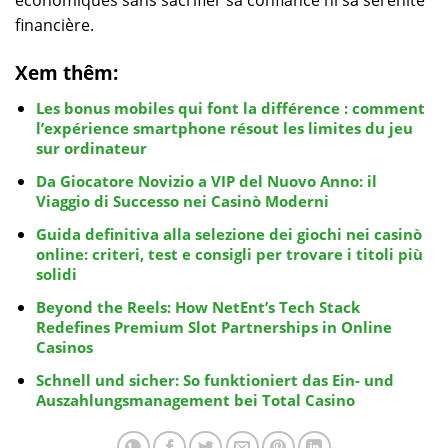
financière.​
Xem thêm:
Les bonus mobiles qui font la différence : comment
l’expérience smartphone résout les limites du jeu
sur ordinateur
Da Giocatore Novizio a VIP del Nuovo Anno: il
Viaggio di Successo nei Casinò Moderni
Guida definitiva alla selezione dei giochi nei casinò
online: criteri, test e consigli per trovare i titoli più
solidi
Beyond the Reels: How NetEnt’s Tech Stack
Redefines Premium Slot Partnerships in Online
Casinos
Schnell und sicher: So funktioniert das Ein- und
Auszahlungsmanagement bei Total Casino