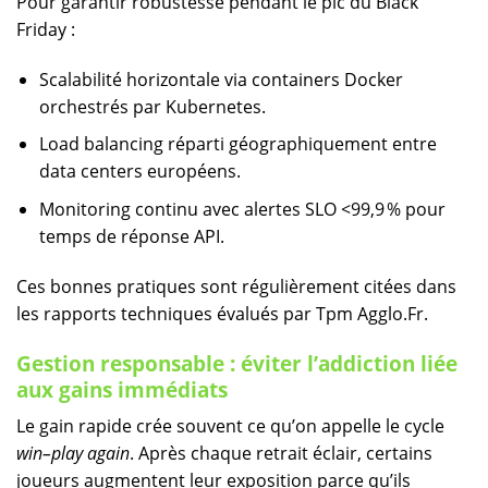
Pour garantir robustesse pendant le pic du Black
Friday :
Scalabilité horizontale via containers Docker
orchestrés par Kubernetes.
Load balancing réparti géographiquement entre
data centers européens.
Monitoring continu avec alertes SLO <99,9 % pour
temps de réponse API.
Ces bonnes pratiques sont régulièrement citées dans
les rapports techniques évalués par Tpm Agglo.Fr.
Gestion responsable : éviter l’addiction liée
aux gains immédiats
Le gain rapide crée souvent ce qu’on appelle le cycle
win–play again
. Après chaque retrait éclair, certains
joueurs augmentent leur exposition parce qu’ils