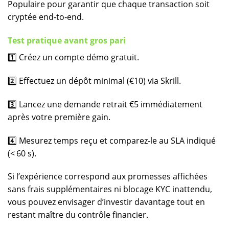
Populaire pour garantir que chaque transaction soit
cryptée end‑to‑end.
Test pratique avant gros pari
1️⃣ Créez un compte démo gratuit.
2️⃣ Effectuez un dépôt minimal (€10) via Skrill.
3️⃣ Lancez une demande retrait €5 immédiatement
après votre première gain.
4️⃣ Mesurez temps reçu et comparez-le au SLA indiqué
(< 60 s).
Si l’expérience correspond aux promesses affichées
sans frais supplémentaires ni blocage KYC inattendu,
vous pouvez envisager d’investir davantage tout en
restant maître du contrôle financier.