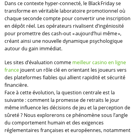
Dans ce contexte hyper‑connecté, le Black Friday se
transforme en véritable laboratoire promotionnel où
chaque seconde compte pour convertir une inscription
en dépôt réel. Les opérateurs rivalisent d’ingéniosité
pour promettre des cash‑out « aujourd’hui même »,
créant ainsi une nouvelle dynamique psychologique
autour du gain immédiat.
Les sites d’évaluation comme
meilleur casino en ligne
france
jouent un rôle clé en orientant les joueurs vers
des plateformes fiables qui allient rapidité et sécurité
financière.
Face à cette évolution, la question centrale est la
suivante : comment la promesse de retraits le jour
même influence les décisions de jeu et la perception de
sûreté ? Nous explorerons ce phénomène sous l’angle
du comportement humain et des exigences
réglementaires françaises et européennes, notamment