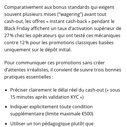
Comparativement aux bonus standards qui exigent
souvent plusieurs mises (“wagering”) avant tout
cash‑out, les offres « instant cash‑back » pendant le
Black Friday affichent un taux d’activation supérieur de
27 % chez les opérateurs qui ont testé ces mécaniques
contre 12 % pour les promotions classiques basées
uniquement sur le dépôt initial.
Pour communiquer ces promotions sans créer
d’attentes irréalistes, il convient de suivre trois bonnes
pratiques essentielles :
Préciser clairement le délai réel du cash‑out (« sous
15 minutes après validation KYC »)
Indiquer explicitement toute condition
supplémentaire (limite maximale €500)
Utiliser un ton pédagogique plutôt que