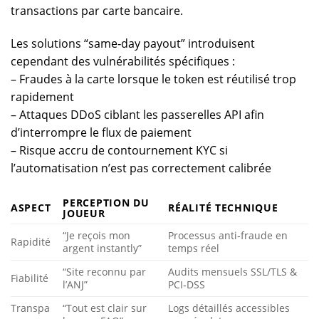
transactions par carte bancaire.
Les solutions “same‑day payout” introduisent
cependant des vulnérabilités spécifiques :
– Fraudes à la carte lorsque le token est réutilisé trop
rapidement
– Attaques DDoS ciblant les passerelles API afin
d’interrompre le flux de paiement
– Risque accru de contournement KYC si
l’automatisation n’est pas correctement calibrée
PERCEPTION DU
ASPECT
RÉALITÉ TECHNIQUE
JOUEUR
“Je reçois mon
Processus anti‑fraude en
Rapidité
argent instantly”
temps réel
“Site reconnu par
Audits mensuels SSL/TLS &
Fiabilité
l’ANJ”
PCI‑DSS
Transpa
“Tout est clair sur
Logs détaillés accessibles