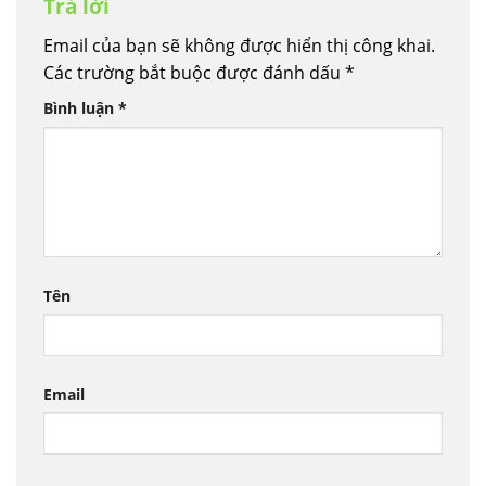
Trả lời
Email của bạn sẽ không được hiển thị công khai.
Các trường bắt buộc được đánh dấu
*
Bình luận
*
Tên
Email