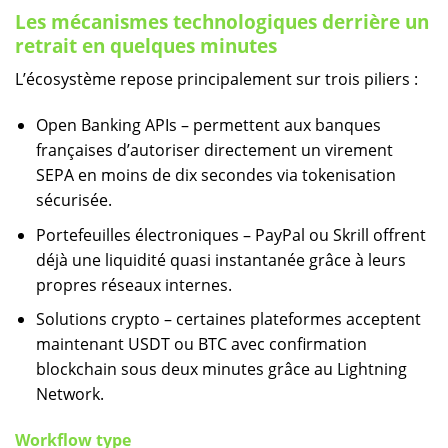
Les mécanismes technologiques derrière un
retrait en quelques minutes
L’écosystème repose principalement sur trois piliers :
Open Banking APIs – permettent aux banques
françaises d’autoriser directement un virement
SEPA en moins de dix secondes via tokenisation
sécurisée.
Portefeuilles électroniques – PayPal ou Skrill offrent
déjà une liquidité quasi instantanée grâce à leurs
propres réseaux internes.
Solutions crypto – certaines plateformes acceptent
maintenant USDT ou BTC avec confirmation
blockchain sous deux minutes grâce au Lightning
Network.
Workflow type