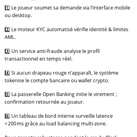
1️⃣ Le joueur soumet sa demande via l’interface mobile
ou desktop.
2️⃣ Le moteur KYC automatisé vérifie identité & limites
AML.
3️⃣ Un service anti‑fraude analyse le profil
transactionnel en temps réel.
4️⃣ Si aucun drapeau rouge n’apparaît, le système
tokenise le compte bancaire ou wallet crypto.
5️⃣ La passerelle Open Banking initie le virement ;
confirmation retournée au joueur.
6️⃣ Un tableau de bord interne surveille latence
< 200 ms grâce au load balancing multi‐zone.