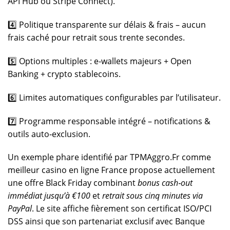
API Hub ou Stripe Connect).
4️⃣ Politique transparente sur délais & frais – aucun
frais caché pour retrait sous trente secondes.
5️⃣ Options multiples : e-wallets majeurs + Open
Banking + crypto stablecoins.
6️⃣ Limites automatiques configurables par l’utilisateur.
7️⃣ Programme responsable intégré – notifications &
outils auto‐exclusion.
Un exemple phare identifié par TPMAggro.Fr comme
meilleur casino en ligne France propose actuellement
une offre Black Friday combinant
bonus cash‐out
immédiat jusqu’à €100
et
retrait sous cinq minutes via
PayPal
. Le site affiche fièrement son certificat ISO/PCI
DSS ainsi que son partenariat exclusif avec Banque