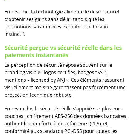
En résumé, la technologie alimente le désir naturel
d’obtenir ses gains sans délai, tandis que les
promotions saisonnières exploitent ce besoin
instinctif.
Sécurité perçue vs sécurité réelle dans les
paiements instantanés
La perception de sécurité repose souvent sur le
branding visible : logos certifiés, badges “SSL”,
mentions « licensed by ANJ ». Ces éléments rassurent
visuellement mais ne garantissent pas forcément une
protection technique robuste.
En revanche, la sécurité réelle s’appuie sur plusieurs
couches : chiffrement AES‑256 des données bancaires,
authentification forte à deux facteurs (2FA), et
conformité aux standards PCI‑DSS pour toutes les