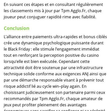
En suivant ces étapes et en consultant régulièrement
les classements mis à jour par Tpm Agglo.Fr, chaque
joueur peut conjuguer rapidité rime avec fiabilité.
Conclusion
L’alliance entre paiements ultra‑rapides et bonus ciblés
crée une dynamique psychologique puissante durant
le Black Friday : elle stimule l’engagement immédiat
tout en renforçant la perception positive du casino
lorsqu’elle est bien exécutée. Cependant cette
attractivité doit être soutenue par une infrastructure
technique solide conforme aux exigences ANJ ainsi que
par une démarche responsable visant à prévenir tout
risque addictif lié au cycle win–play again. En
choisissant judicieusement son partenaire parmi ceux
recommandés par Tpm Agglo.Fr, chaque amateur de
jeux peut profiter pleinement des avantages
économiques sans sacrifier sa confiance ni sa sérénité