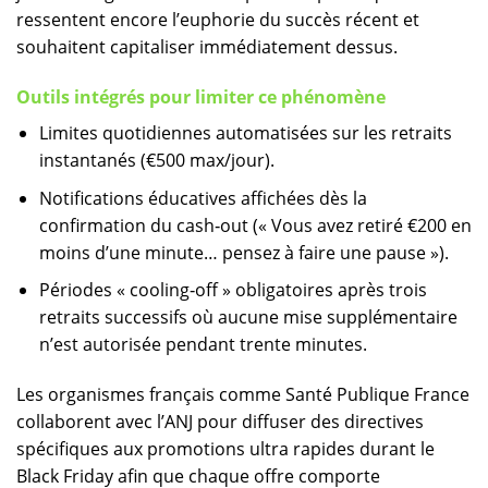
ressentent encore l’euphorie du succès récent et
souhaitent capitaliser immédiatement dessus.
Outils intégrés pour limiter ce phénomène
Limites quotidiennes automatisées sur les retraits
instantanés (€500 max/jour).
Notifications éducatives affichées dès la
confirmation du cash‑out (« Vous avez retiré €200 en
moins d’une minute… pensez à faire une pause »).
Périodes « cooling‑off » obligatoires après trois
retraits successifs où aucune mise supplémentaire
n’est autorisée pendant trente minutes.
Les organismes français comme Santé Publique France
collaborent avec l’ANJ pour diffuser des directives
spécifiques aux promotions ultra rapides durant le
Black Friday afin que chaque offre comporte