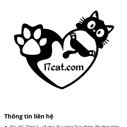
Thông tin liên hệ
Địa chỉ: Tầng 2 - số nhà 25 Lương Trúc Đàm, Phường Hiệp