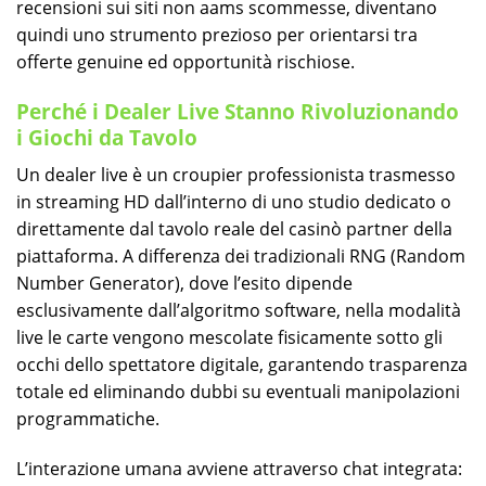
recensioni sui siti non aams scommesse, diventano
quindi uno strumento prezioso per orientarsi tra
offerte genuine ed opportunità rischiose.
Perché i Dealer Live Stanno Rivoluzionando
i Giochi da Tavolo
Un dealer live è un croupier professionista trasmesso
in streaming HD dall’interno di uno studio dedicato o
direttamente dal tavolo reale del casinò partner della
piattaforma. A differenza dei tradizionali RNG (Random
Number Generator), dove l’esito dipende
esclusivamente dall’algoritmo software, nella modalità
live le carte vengono mescolate fisicamente sotto gli
occhi dello spettatore digitale, garantendo trasparenza
totale ed eliminando dubbi su eventuali manipolazioni
programmatiche.
L’interazione umana avviene attraverso chat integrata: