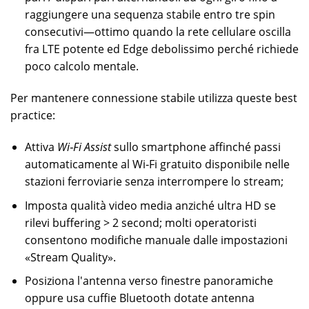
raggiungere una sequenza stabile entro tre spin
consecutivi—ottimo quando la rete cellulare oscilla
fra LTE potente ed Edge debolissimo perché richiede
poco calcolo mentale.
Per mantenere connessione stabile utilizza queste best
practice:
Attiva
Wi‑Fi Assist
sullo smartphone affinché passi
automaticamente al Wi‐Fi gratuito disponibile nelle
stazioni ferroviarie senza interrompere lo stream;
Imposta qualità video media anziché ultra HD se
rilevi buffering > 2 second; molti operatoristi
consentono modifiche manuale dalle impostazioni
«Stream Quality».
Posiziona l'antenna verso finestre panoramiche
oppure usa cuffie Bluetooth dotate antenna