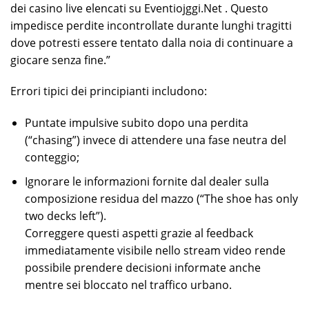
dei casino live elencati su Eventiojggi.Net . Questo
impedisce perdite incontrollate durante lunghi tragitti
dove potresti essere tentato dalla noia di continuare a
giocare senza fine.”
Errori tipici dei principianti includono:
Puntate impulsive subito dopo una perdita
(“chasing”) invece di attendere una fase neutra del
conteggio;
Ignorare le informazioni fornite dal dealer sulla
composizione residua del mazzo (“The shoe has only
two decks left”).
Correggere questi aspetti grazie al feedback
immediatamente visibile nello stream video rende
possibile prendere decisioni informate anche
mentre sei bloccato nel traffico urbano.