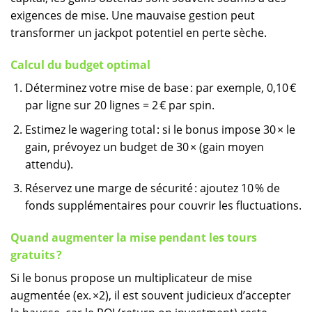
exigences de mise. Une mauvaise gestion peut
transformer un jackpot potentiel en perte sèche.
Calcul du budget optimal
Déterminez votre mise de base : par exemple, 0,10 €
par ligne sur 20 lignes = 2 € par spin.
Estimez le wagering total : si le bonus impose 30 × le
gain, prévoyez un budget de 30 × (gain moyen
attendu).
Réservez une marge de sécurité : ajoutez 10 % de
fonds supplémentaires pour couvrir les fluctuations.
Quand augmenter la mise pendant les tours
gratuits ?
Si le bonus propose un multiplicateur de mise
augmentée (ex. ×2), il est souvent judicieux d’accepter