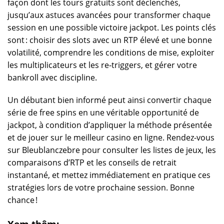
façon dont les tours gratuits sont déclenchés,
jusqu’aux astuces avancées pour transformer chaque
session en une possible victoire jackpot. Les points clés
sont : choisir des slots avec un RTP élevé et une bonne
volatilité, comprendre les conditions de mise, exploiter
les multiplicateurs et les re‑triggers, et gérer votre
bankroll avec discipline.
Un débutant bien informé peut ainsi convertir chaque
série de free spins en une véritable opportunité de
jackpot, à condition d’appliquer la méthode présentée
et de jouer sur le meilleur casino en ligne. Rendez-vous
sur Bleublanczebre pour consulter les listes de jeux, les
comparaisons d’RTP et les conseils de retrait
instantané, et mettez immédiatement en pratique ces
stratégies lors de votre prochaine session. Bonne
chance !