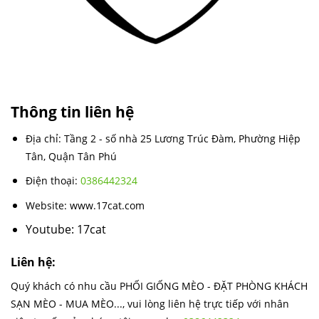
Thông tin liên hệ
Địa chỉ: Tầng 2 - số nhà 25 Lương Trúc Đàm, Phường Hiệp
Tân, Quận Tân Phú
Điện thoại:
0386442324
Website: www.17cat.com
Youtube: 17cat
Liên hệ:
Quý khách có nhu cầu PHỐI GIỐNG MÈO - ĐẶT PHÒNG KHÁCH
SẠN MÈO - MUA MÈO..., vui lòng liên hệ trực tiếp với nhân