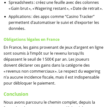
Spreadsheets : créez une feuille avec des colonnes
« Gain brut », « Wagering restant », « Date de retrait ».
Applications : des apps comme “Casino Tracker”
permettent d’automatiser le suivi et d’exporter les
données.
Obligations légales en France
En France, les gains provenant de jeux d’argent en ligne
sont soumis à l’impôt sur le revenu lorsqu’ils
dépassent le seuil de 1 500 € par an. Les joueurs
doivent déclarer ces gains dans la catégorie des
« revenus non commerciaux ». Le respect du wagering
n’a aucune incidence fiscale, mais il est indispensable
pour débloquer le paiement.
Conclusion
Nous avons parcouru le chemin complet, depuis la