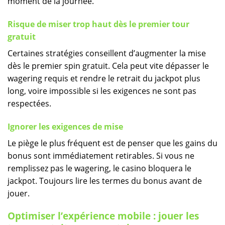
moment de la journée.
Risque de miser trop haut dès le premier tour
gratuit
Certaines stratégies conseillent d’augmenter la mise
dès le premier spin gratuit. Cela peut vite dépasser le
wagering requis et rendre le retrait du jackpot plus
long, voire impossible si les exigences ne sont pas
respectées.
Ignorer les exigences de mise
Le piège le plus fréquent est de penser que les gains du
bonus sont immédiatement retirables. Si vous ne
remplissez pas le wagering, le casino bloquera le
jackpot. Toujours lire les termes du bonus avant de
jouer.
Optimiser l’expérience mobile : jouer les