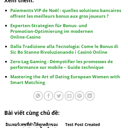
Xem thêm:
Paiements VIP de Noël : quelles solutions bancaires
offrent les meilleurs bonus aux gros joueurs ?
Experten‑Strategien für Bonus‑ und
Promotion‑Optimierung im modernen
Online‑Casino
Dalla Tradizione alla Tecnologia: Come le Bonus di
Sic Bo Stanno Rivoluzionando i Casinò Online
Zero‑Lag Gaming : Démystifier les promesses de
performance sur mobile – Guide technique
Mastering the Art of Dating European Women with
Smart Matching
Bài viết cùng chủ đề:
อินเทอร์เฟซที่ทำให้ทุกคลิกของ
Test Post Created