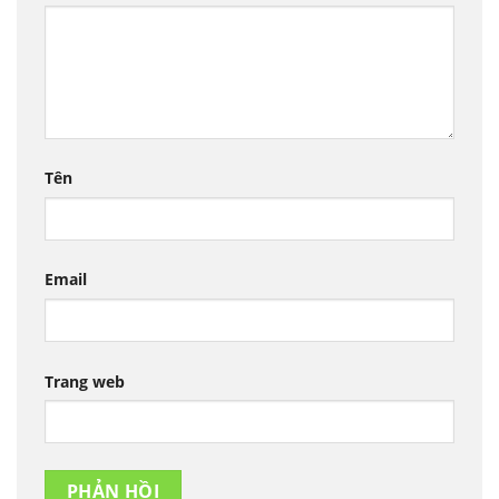
Tên
Email
Trang web