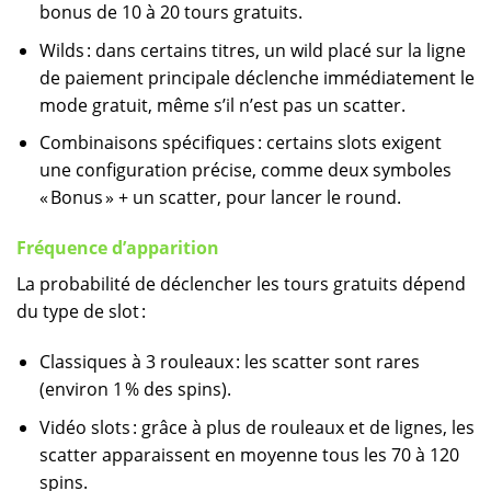
bonus de 10 à 20 tours gratuits.
Wilds : dans certains titres, un wild placé sur la ligne
de paiement principale déclenche immédiatement le
mode gratuit, même s’il n’est pas un scatter.
Combinaisons spécifiques : certains slots exigent
une configuration précise, comme deux symboles
« Bonus » + un scatter, pour lancer le round.
Fréquence d’apparition
La probabilité de déclencher les tours gratuits dépend
du type de slot :
Classiques à 3 rouleaux : les scatter sont rares
(environ 1 % des spins).
Vidéo slots : grâce à plus de rouleaux et de lignes, les
scatter apparaissent en moyenne tous les 70 à 120
spins.