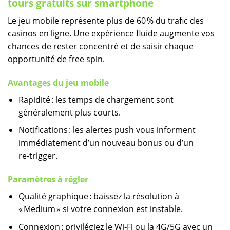
tours gratuits sur smartphone
Le jeu mobile représente plus de 60 % du trafic des
casinos en ligne. Une expérience fluide augmente vos
chances de rester concentré et de saisir chaque
opportunité de free spin.
Avantages du jeu mobile
Rapidité : les temps de chargement sont
généralement plus courts.
Notifications : les alertes push vous informent
immédiatement d’un nouveau bonus ou d’un
re‑trigger.
Paramètres à régler
Qualité graphique : baissez la résolution à
« Medium » si votre connexion est instable.
Connexion : privilégiez le Wi‑Fi ou la 4G/5G avec un