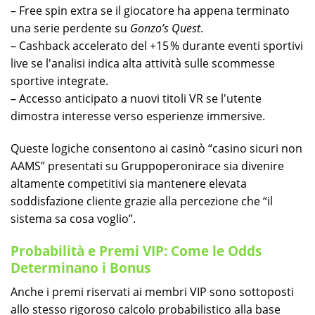
– Free spin extra se il giocatore ha appena terminato
una serie perdente su
Gonzo’s Quest
.
– Cashback accelerato del +15 % durante eventi sportivi
live se l'analisi indica alta attività sulle scommesse
sportive integrate.
– Accesso anticipato a nuovi titoli VR se l'utente
dimostra interesse verso esperienze immersive.
Queste logiche consentono ai casinò “casino sicuri non
AAMS” presentati su Gruppoperonirace sia divenire
altamente competitivi sia mantenere elevata
soddisfazione cliente grazie alla percezione che “il
sistema sa cosa voglio”.
Probabilità e Premi VIP: Come le Odds
Determinano i Bonus
Anche i premi riservati ai membri VIP sono sottoposti
allo stesso rigoroso calcolo probabilistico alla base