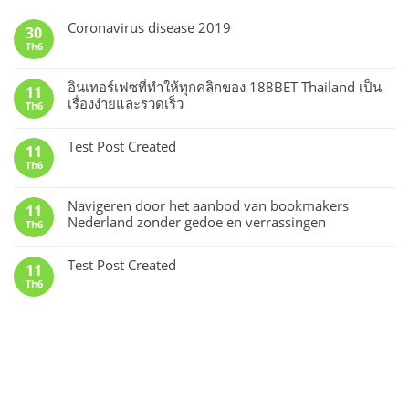
Coronavirus disease 2019
30
Th6
อินเทอร์เฟซที่ทำให้ทุกคลิกของ 188BET Thailand เป็น
11
เรื่องง่ายและรวดเร็ว
Th6
Test Post Created
11
Th6
Navigeren door het aanbod van bookmakers
11
Nederland zonder gedoe en verrassingen
Th6
Test Post Created
11
Th6