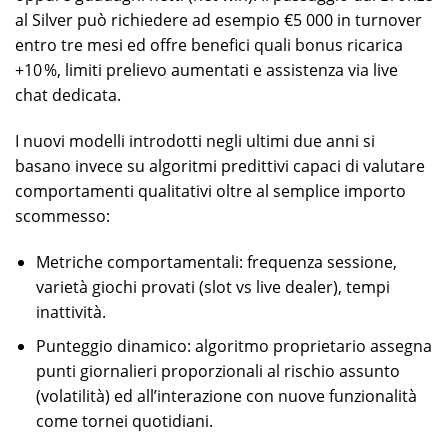
al Silver può richiedere ad esempio €5 000 in turnover
entro tre mesi ed offre benefici quali bonus ricarica
+10 %, limiti prelievo aumentati e assistenza via live
chat dedicata.
I nuovi modelli introdotti negli ultimi due anni si
basano invece su algoritmi predittivi capaci di valutare
comportamenti qualitativi oltre al semplice importo
scommesso:
Metriche comportamentali: frequenza sessione,
varietà giochi provati (slot vs live dealer), tempi
inattività.
Punteggio dinamico: algoritmo proprietario assegna
punti giornalieri proporzionali al rischio assunto
(volatilità) ed all’interazione con nuove funzionalità
come tornei quotidiani.