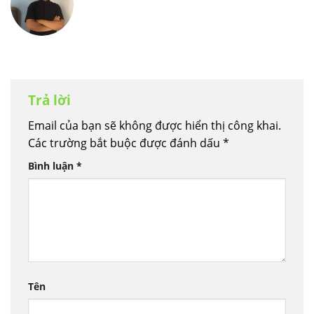
Trả lời
Email của bạn sẽ không được hiển thị công khai.
Các trường bắt buộc được đánh dấu
*
Bình luận
*
Tên