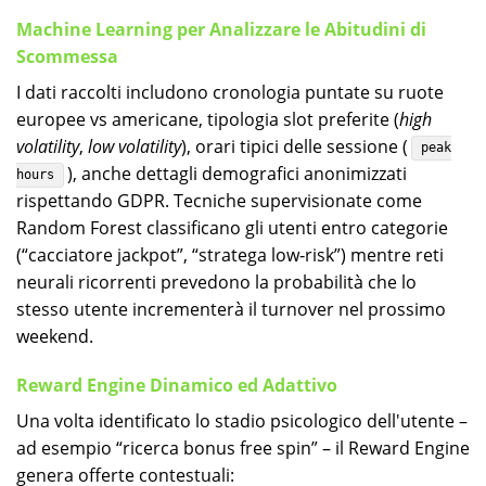
Machine Learning per Analizzare le Abitudini di
Scommessa
I dati raccolti includono cronologia puntate su ruote
europee vs americane, tipologia slot preferite (
high
volatility
,
low volatility
), orari tipici delle sessione (
peak
), anche dettagli demografici anonimizzati
hours
rispettando GDPR. Tecniche supervisionate come
Random Forest classificano gli utenti entro categorie
(“cacciatore jackpot”, “stratega low‑risk”) mentre reti
neurali ricorrenti prevedono la probabilità che lo
stesso utente incrementerà il turnover nel prossimo
weekend.
Reward Engine Dinamico ed Adattivo
Una volta identificato lo stadio psicologico dell'utente –
ad esempio “ricerca bonus free spin” – il Reward Engine
genera offerte contestuali: