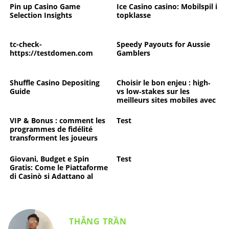
Pin up Casino Game
Ice Casino casino: Mobilspil i
Selection Insights
topklasse
tc-check-
Speedy Payouts for Aussie
https://testdomen.com
Gamblers
Shuffle Casino Depositing
Choisir le bon enjeu : high‑
Guide
vs low‑stakes sur les
meilleurs sites mobiles avec
croupiers en direct pour
bien commencer l’année
VIP & Bonus : comment les
Test
programmes de fidélité
transforment les joueurs
ordinaires en membres
d’élite
Giovani, Budget e Spin
Test
Gratis: Come le Piattaforme
di Casinò si Adattano al
Rientro a Scuola
THẮNG TRẦN