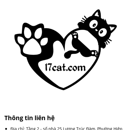
Thông tin liên hệ
Địa chỉ: Tầng 2 - số nhà 25 Lương Trúc Đàm, Phường Hiệp