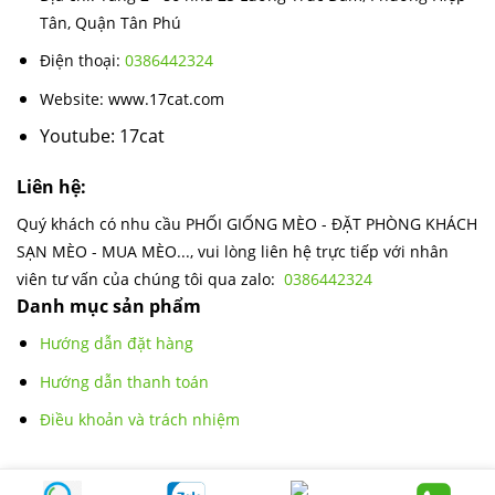
Tân, Quận Tân Phú
Điện thoại:
0386442324
Website: www.17cat.com
Youtube: 17cat
Liên hệ:
Quý khách có nhu cầu PHỐI GIỐNG MÈO - ĐẶT PHÒNG KHÁCH
SẠN MÈO - MUA MÈO..., vui lòng liên hệ trực tiếp với nhân
viên tư vấn của chúng tôi qua zalo:
0386442324
Danh mục sản phẩm
Hướng dẫn đặt hàng
Hướng dẫn thanh toán
Điều khoản và trách nhiệm