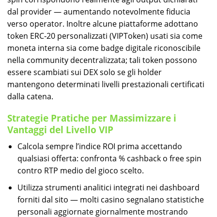
dal provider — aumentando notevolmente fiducia
verso operator​​⁠​⁠​⁠​⁠​​⁠​​‌​​‌​​‌‌​​​‌​​​‍‌‌‍‍​. Inoltre alcune piattaforme adottano
token ERC‑20 personalizzati (VIPToken) usati sia come
moneta interna sia come badge digitale riconoscibile
nella community decentralizzata; tali token possono
essere scambiati sui DEX solo se gli holder
mantengono determinati livelli prestazionali certificati
dalla catena.
Strategie Pratiche per Massimizzare i
Vantaggi del Livello VIP
Calcola sempre l’indice ROI prima accettando
qualsiasi offerta: confronta % cashback o free spin
contro RTP medio del gioco scelto.
Utilizza strumenti analitici integrati nei dashboard
forniti dal sito — molti casino segnalano statistiche
personali aggiornate giornalmente mostrando