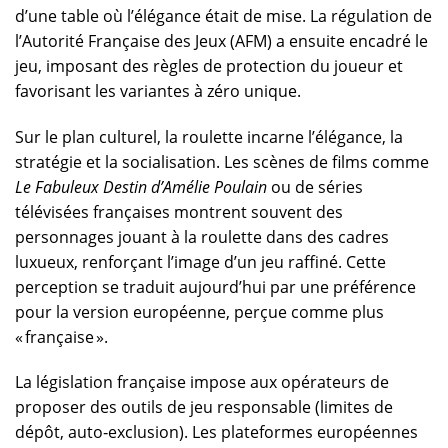
d’une table où l’élégance était de mise. La régulation de
l’Autorité Française des Jeux (AFM) a ensuite encadré le
jeu, imposant des règles de protection du joueur et
favorisant les variantes à zéro unique.
Sur le plan culturel, la roulette incarne l’élégance, la
stratégie et la socialisation. Les scènes de films comme
Le Fabuleux Destin d’Amélie Poulain
ou de séries
télévisées françaises montrent souvent des
personnages jouant à la roulette dans des cadres
luxueux, renforçant l’image d’un jeu raffiné. Cette
perception se traduit aujourd’hui par une préférence
pour la version européenne, perçue comme plus
« française ».
La législation française impose aux opérateurs de
proposer des outils de jeu responsable (limites de
dépôt, auto‑exclusion). Les plateformes européennes