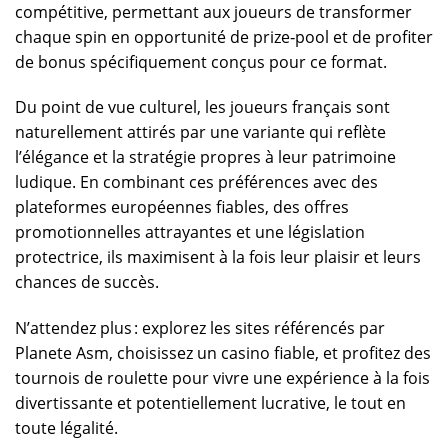
compétitive, permettant aux joueurs de transformer
chaque spin en opportunité de prize‑pool et de profiter
de bonus spécifiquement conçus pour ce format.
Du point de vue culturel, les joueurs français sont
naturellement attirés par une variante qui reflète
l’élégance et la stratégie propres à leur patrimoine
ludique. En combinant ces préférences avec des
plateformes européennes fiables, des offres
promotionnelles attrayantes et une législation
protectrice, ils maximisent à la fois leur plaisir et leurs
chances de succès.
N’attendez plus : explorez les sites référencés par
Planete Asm, choisissez un casino fiable, et profitez des
tournois de roulette pour vivre une expérience à la fois
divertissante et potentiellement lucrative, le tout en
toute légalité.