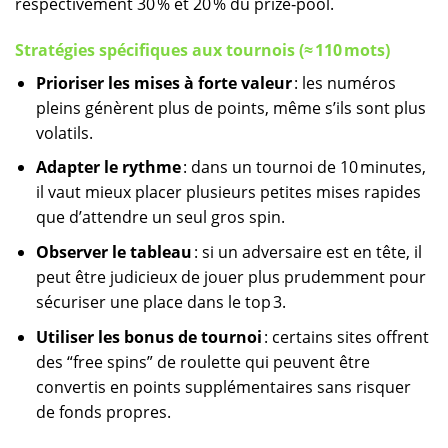
respectivement 30 % et 20 % du prize‑pool.
Stratégies spécifiques aux tournois (≈ 110 mots)
Prioriser les mises à forte valeur
: les numéros
pleins génèrent plus de points, même s’ils sont plus
volatils.
Adapter le rythme
: dans un tournoi de 10 minutes,
il vaut mieux placer plusieurs petites mises rapides
que d’attendre un seul gros spin.
Observer le tableau
: si un adversaire est en tête, il
peut être judicieux de jouer plus prudemment pour
sécuriser une place dans le top 3.
Utiliser les bonus de tournoi
: certains sites offrent
des “free spins” de roulette qui peuvent être
convertis en points supplémentaires sans risquer
de fonds propres.