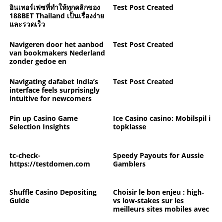
อินเทอร์เฟซที่ทำให้ทุกคลิกของ
Test Post Created
188BET Thailand เป็นเรื่องง่าย
และรวดเร็ว
Navigeren door het aanbod
Test Post Created
van bookmakers Nederland
zonder gedoe en
verrassingen
Navigating dafabet india’s
Test Post Created
interface feels surprisingly
intuitive for newcomers
Pin up Casino Game
Ice Casino casino: Mobilspil i
Selection Insights
topklasse
tc-check-
Speedy Payouts for Aussie
https://testdomen.com
Gamblers
Shuffle Casino Depositing
Choisir le bon enjeu : high‑
Guide
vs low‑stakes sur les
meilleurs sites mobiles avec
croupiers en direct pour