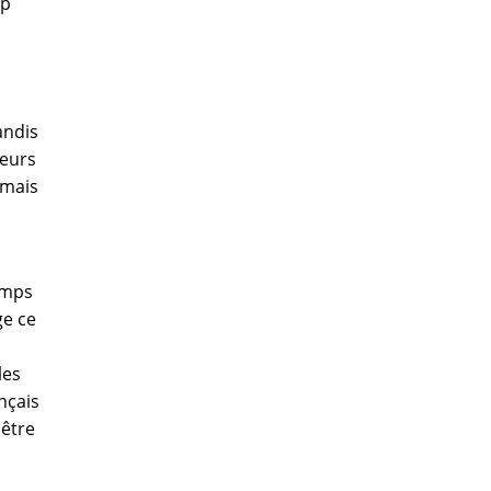
0p
andis
leurs
 mais
emps
ge ce
les
nçais
 être