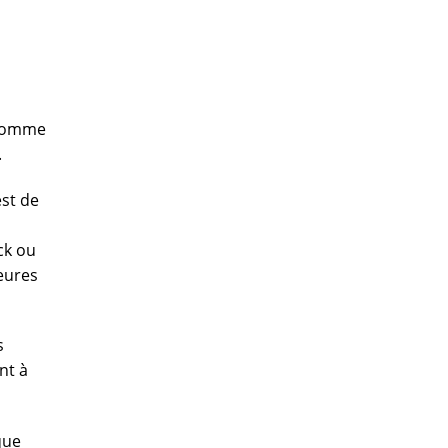
s comme
.
est de
ck ou
heures
s
nt à
que