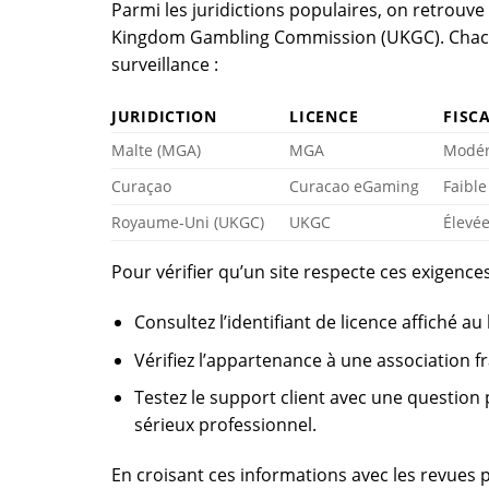
Parmi les juridictions populaires, on retrou
Kingdom Gambling Commission (UKGC). Chacun
surveillance :
JURIDICTION
LICENCE
FISC
Malte (MGA)
MGA
Modé
Curaçao
Curacao eGaming
Faible
Royaume‑Uni (UKGC)
UKGC
Élevé
Pour vérifier qu’un site respecte ces exigences 
Consultez l’identifiant de licence affiché au
Vérifiez l’appartenance à une association fr
Testez le support client avec une question 
sérieux professionnel.
En croisant ces informations avec les revues