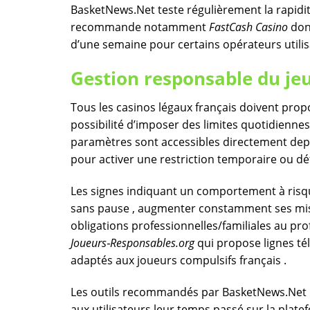
BasketNews.Net teste régulièrement la rapidité
recommande notamment
FastCash Casino
dont
d’une semaine pour certains opérateurs utili
Gestion responsable du je
Tous les casinos légaux français doivent propos
possibilité d’imposer des limites quotidienne
paramètres sont accessibles directement depui
pour activer une restriction temporaire ou défi
Les signes indiquant un comportement à risq
sans pause , augmenter constamment ses mis
obligations professionnelles/familiales au pro
Joueurs‑Responsables.org
qui propose lignes t
adaptés aux joueurs compulsifs français .
Les outils recommandés par BasketNews.Net i
aux utilisateurs leur temps passé sur la plate