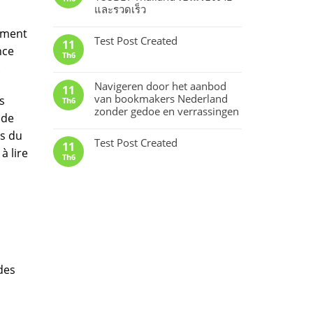
และรวดเร็ว
sement
Test Post Created
11
nce
Th6
.
Navigeren door het aanbod
11
van bookmakers Nederland
s
Th6
zonder gedoe en verrassingen
 de
s du
Test Post Created
11
à lire
Th6
des