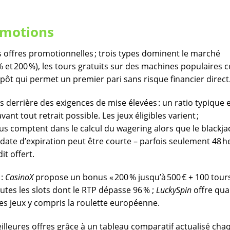
omotions
rs offres promotionnelles ; trois types dominent le marché
 % et 200 %), les tours gratuits sur des machines populaire
épôt qui permet un premier pari sans risque financier direct
 derrière des exigences de mise élevées : un ratio typique 
ant tout retrait possible. Les jeux éligibles varient ;
s comptent dans le calcul du wagering alors que le blackja
La date d’expiration peut être courte – parfois seulement 48 
it offert.
 :
CasinoX
propose un bonus « 200 % jusqu’à 500 € + 100 tour
outes les slots dont le RTP dépasse 96 % ;
LuckySpin
offre qua
les jeux y compris la roulette européenne.
lleures offres grâce à un tableau comparatif actualisé cha