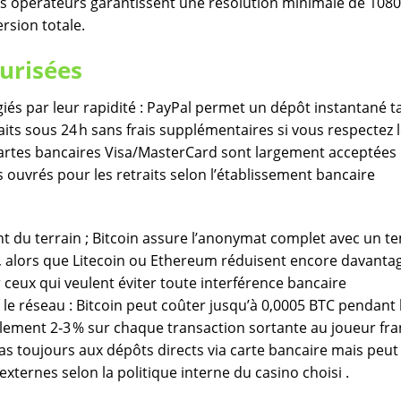
es opérateurs garantissent une résolution minimale de 108
rsion totale.
urisées
égiés par leur rapidité : PayPal permet un dépôt instantané t
raits sous 24 h sans frais supplémentaires si vous respectez 
cartes bancaires Visa/MasterCard sont largement acceptées
 ouvrés pour les retraits selon l’établissement bancaire
 du terrain ; Bitcoin assure l’anonymat complet avec un t
 alors que Litecoin ou Ethereum réduisent encore davanta
r ceux qui veulent éviter toute interférence bancaire
on le réseau : Bitcoin peut coûter jusqu’à 0,0005 BTC pendant 
ralement 2‑3 % sur chaque transaction sortante au joueur fra
pas toujours aux dépôts directs via carte bancaire mais peut
xternes selon la politique interne du casino choisi .