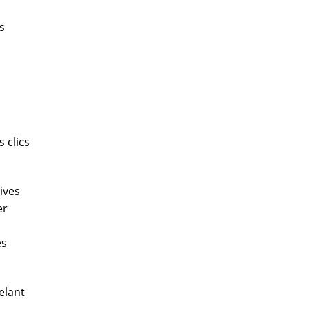
s
 clics
ives
er
es
elant