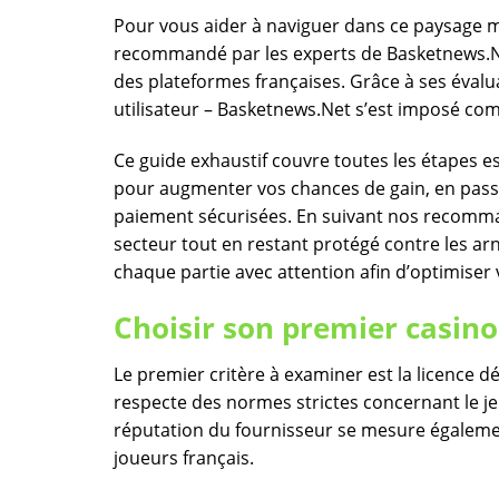
Pour vous aider à naviguer dans ce paysage 
recommandé par les experts de Basketnews.Net
des plateformes françaises. Grâce à ses évalu
utilisateur – Basketnews.Net s’est imposé c
Ce guide exhaustif couvre toutes les étapes ess
pour augmenter vos chances de gain, en passa
paiement sécurisées. En suivant nos recomma
secteur tout en restant protégé contre les ar
chaque partie avec attention afin d’optimiser
Choisir son premier casino
Le premier critère à examiner est la licence dé
respecte des normes strictes concernant le je
réputation du fournisseur se mesure également 
joueurs français.