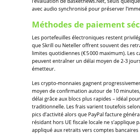
l’évaluation de Basketnews.Net, seuls quelqu
avec audio synchronisé pour préserver l’imme
Méthodes de paiement séc
Les portefeuilles électroniques restent privil
que Skrill ou Neteller offrent souvent des ret
limites quotidiennes (€ 5 000 maximum). Les 
peuvent entraîner un délai moyen de 2‑3 jours
émetteur.
Les crypto‑monnaies gagnent progressivement
moyen de confirmation autour de 10 minutes,
délai grâce aux blocs plus rapides – idéal pou
traditionnelle. Les frais varient toutefois sel
pics d’activité alors que PayPal facture géné
résidant hors UE fiscale locale ne s’applique 
appliqué aux retraits vers comptes bancaires e