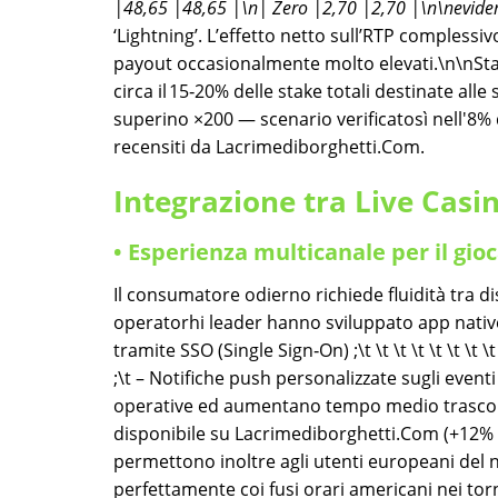
|48,65 |48,65 |\n| Zero |2,70 |2,70 |\n\nevid
‘Lightning’. L’effetto netto sull’RTP compless
payout occasionalmente molto elevati.\n\nSta
circa il 15‑20% delle stake totali destinate a
superino ×200 — scenario verificatosì nell'8% 
recensiti da Lacrimediborghetti.Com.
Integrazione tra Live Casin
• Esperienza multicanale per il gi
Il consumatore odierno richiede fluidità tra d
operator​hi leader hanno sviluppato app nativ
tramite SSO (Single Sign‑On) ;\t \t \t \t \t \t \t 
;\t – Notifiche push personalizzate sugli event
operative ed aumentano tempo medio trasco
disponibile su Lacrimediborghetti.Com (+12% ri
permettono inoltre agli utenti europe​​a­ni de​l
perfettamente coi fusi orari americani nei torne