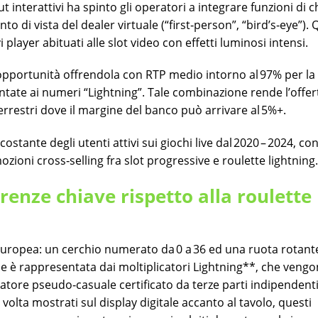
ut interattivi ha spinto gli operatori a integrare funzioni di c
o di vista del dealer virtuale (“first‑person”, “bird’s‑eye”).
player abituati alle slot video con effetti luminosi intensi.
’opportunità offrendola con RTP medio intorno al 97% per la
ntate ai numeri “Lightning”. Tale combinazione rende l’offer
 terrestri dove il margine del banco può arrivare al 5%+.
tante degli utenti attivi sui giochi live dal 2020 – 2024, co
mozioni cross‑selling fra slot progressive e roulette lightning.
renze chiave rispetto alla roulette
 europea: un cerchio numerato da 0 a 36 ed una ruota rotant
pale è rappresentata dai moltiplicatori Lightning**, che veng
tore pseudo‑casuale certificato da terze parti indipendenti 
olta mostrati sul display digitale accanto al tavolo, questi