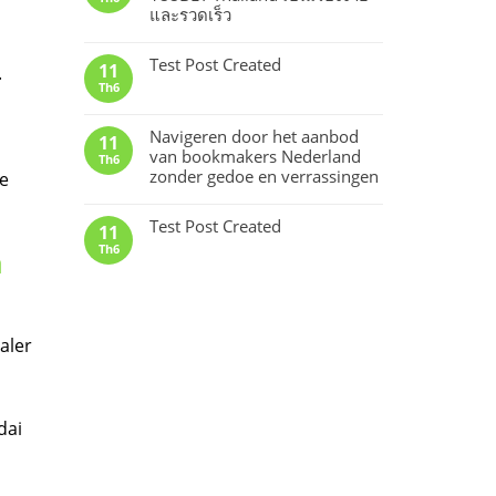
และรวดเร็ว
Test Post Created
11
.
Th6
Navigeren door het aanbod
11
van bookmakers Nederland
Th6
zonder gedoe en verrassingen
me
Test Post Created
11
Th6
a
aler
dai