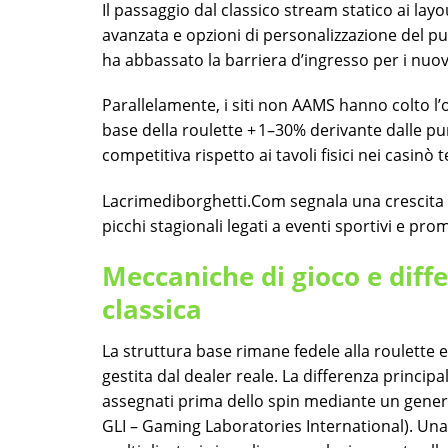
Il passaggio dal classico stream statico ai layo
avanzata e opzioni di personalizzazione del punt
ha abbassato la barriera d’ingresso per i nuovi 
Parallelamente, i siti non AAMS hanno colto l
base della roulette + 1–30% derivante dalle pu
competitiva rispetto ai tavoli fisici nei casinò
Lacrimediborghetti.Com segnala una crescita cos
picchi stagionali legati a eventi sportivi e pro
Meccaniche di gioco e diffe
classica
La struttura base rimane fedele alla roulette
gestita dal dealer reale. La differenza princi
assegnati prima dello spin mediante un genera
GLI – Gaming Laboratories International). Una v