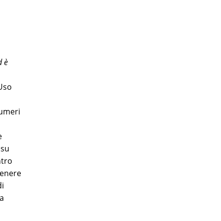
d è
 Uso
numeri
e
 su
ntro
tenere
di
la