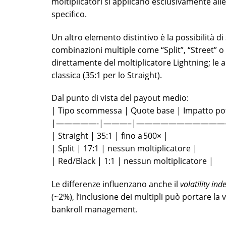
moltiplicatori si applicano esclusivamente al
specifico.
Un altro elemento distintivo è la possibilità di
combinazioni multiple come “Split”, “Street” o
direttamente del moltiplicatore Lightning; le
classica (35:1 per lo Straight).
Dal punto di vista del payout medio:
| Tipo scommessa | Quote base | Impatto pote
|—————-|———–|———————————
| Straight | 35:1 | fino a 500× |
| Split | 17:1 | nessun moltiplicatore |
| Red/Black | 1:1 | nessun moltiplicatore |
Le differenze influenzano anche il
volatility ind
(~2%), l’inclusione dei multipli può portare la
bankroll management.