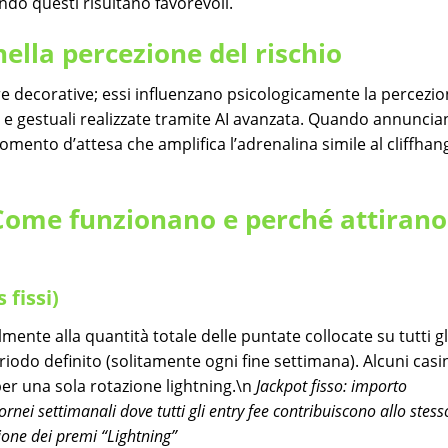
ndo questi risultano favorevoli.
 nella percezione del rischio
re decorative; essi influenzano psicologicamente la percezi
li e gestuali realizzate tramite AI avanzata. Quando annunci
omento d’attesa che amplifica l’adrenalina simile al cliffhan
 Come funzionano e perché attirano
 fissi)
nte alla quantità totale delle puntate collocate su tutti gl
riodo definito (solitamente ogni fine settimana). Alcuni casi
er una sola rotazione lightning.\n
Jackpot fisso: importo
ornei settimanali dove tutti gli entry fee contribuiscono allo stess
one dei premi “Lightning”