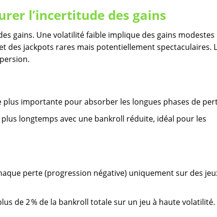
urer l’incertitude des gains
e des gains. Une volatilité faible implique des gains modestes
met des jackpots rares mais potentiellement spectaculaires. 
spersion.
rve plus importante pour absorber les longues phases de per
r plus longtemps avec une bankroll réduite, idéal pour les
chaque perte (progression négative) uniquement sur des jeu
us de 2 % de la bankroll totale sur un jeu à haute volatilité.