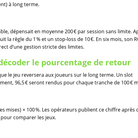
nt) à long terme.
iable, dépensait en moyenne 200 € par session sans limite. A
it la règle du 1 % et un stop‑loss de 10 €. En six mois, son R
ect d’une gestion stricte des limites.
: décoder le pourcentage de retour
e le jeu reversera aux joueurs sur le long terme. Un slot
uement, 96,5 € seront rendus pour chaque tranche de 100 € m
mises) × 100 %. Les opérateurs publient ce chiffre après 
e pour comparer les jeux.