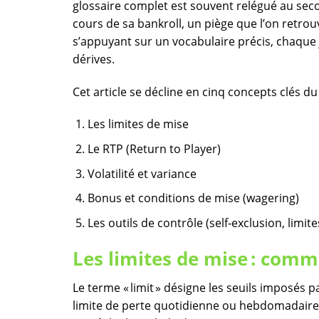
glossaire complet est souvent relégué au second
cours de sa bankroll, un piège que l’on retro
s’appuyant sur un vocabulaire précis, chaque 
dérives.
Cet article se décline en cinq concepts clés du
Les limites de mise
Le RTP (Return to Player)
Volatilité et variance
Bonus et conditions de mise (wagering)
Les outils de contrôle (self‑exclusion, limit
Les limites de mise : comme
Le terme « limit » désigne les seuils imposés 
limite de perte quotidienne ou hebdomadaire. F