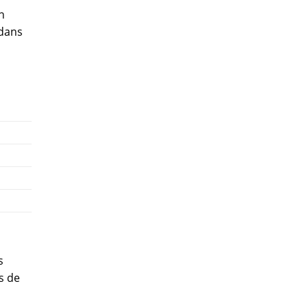
n
 dans
s
s de