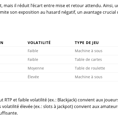
mais il réduit l’écart entre mise et retour attendu. Ainsi, u
 limite son exposition au hasard négatif, un avantage crucial
EN
VOLATILITÉ
TYPE DE JEU
Faible
Machine à sous
Faible
Table de cartes
Moyenne
Table de roulette
Élevée
Machine à sous
t RTP et faible volatilité (ex. : Blackjack) convient aux joueur
olatilité élevée (ex. : slots à jackpot) convient aux amateur
uffisante.