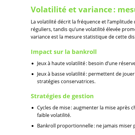
Volatilité et variance : mes
La volatilité décrit la fréquence et l’amplitud
réguliers, tandis qu’une volatilité élevée pro
variance est la mesure statistique de cette di
Impact sur la bankroll
Jeux à haute volatilité : besoin d’une rése
Jeux à basse volatilité : permettent de joue
stratégies conservatrices.
Stratégies de gestion
Cycles de mise : augmenter la mise après 
faible volatilité.
Bankroll proportionnelle : ne jamais miser pl