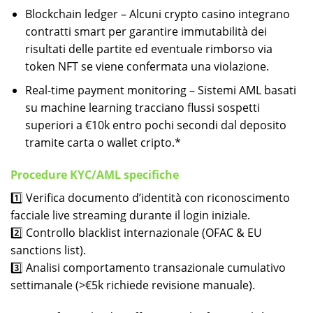
Blockchain ledger – Alcuni crypto casino integrano
contratti smart per garantire immutabilità dei
risultati delle partite ed eventuale rimborso via
token NFT se viene confermata una violazione.
Real‑time payment monitoring – Sistemi AML basati
su machine learning tracciano flussi sospetti
superiori a €10k entro pochi secondi dal deposito
tramite carta o wallet cripto.*
Procedure KYC/AML specifiche
1️⃣ Verifica documento d’identità con riconoscimento
facciale live streaming durante il login iniziale.​
2️⃣ Controllo blacklist internazionale (OFAC & EU
sanctions list).​
3️⃣ Analisi comportamento transazionale cumulativo
settimanale (>€5k richiede revisione manuale).​