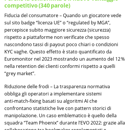
competitivo (340 parole)
Fiducia del consumatore – Quando un giocatore vede
sul sito badge “licenza UE” o “regulated by MGA”,
percepisce subito maggiore sicurezza (sicurezza)
rispetto a piattaforme non verificate che spesso
nascondono tassi di payout poco chiari o condizioni
KYC vaghe. Questo effetto è stato quantificato da
Euromonitor nel 2023 mostrando un aumento del 12 %
nella retention dei clienti conformi rispetto a quelli
“grey market”.
Riduzione delle frodi – La trasparenza normativa
obbliga gli operatori a implementare sistemi
anti‑match‑fixing basati su algoritmi AI che
confrontano statistiche live con pattern storici di
manipolazione. Un caso emblematico è quello della
squadra “Team Phoenix” durante l’EVO 2022: grazie alla