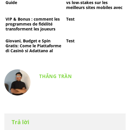
Guide
vs low‑stakes sur les
meilleurs sites mobiles avec
croupiers en direct pour
bien commencer l’année
VIP & Bonus : comment les
Test
programmes de fidélité
transforment les joueurs
ordinaires en membres
d’élite
Giovani, Budget e Spin
Test
Gratis: Come le Piattaforme
di Casinò si Adattano al
Rientro a Scuola
THẮNG TRẦN
Trả lời