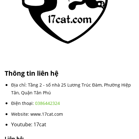
Thông tin liên hệ
Địa chỉ: Tầng 2 - số nhà 25 Lương Trúc Đàm, Phường Hiệp
Tân, Quận Tân Phú
Điện thoại:
0386442324
Website: www.17cat.com
Youtube: 17cat
Liên hệ: