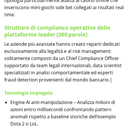
tipologia particolarmente adatta ai casinò online che
inseriscono mini-giochi side bet collegati ai risultati real
time.
Strutture di compliance operative delle
piattaforme leader (380 parole)
Le aziende più avanzate hanno creato reparti dedicati
esclusivamente alla legalità e al risk management;
solitamente composti da un Chief Compliance Officer
supportato da team legali internazionali, data scientist
specializzati in analisi comportamentale ed esperti
fraud detection provenienti dal mondo bancario.|
Tecnologie impiegate
Engine AI anti‑manipolazione – Analizza milioni di
azioni entro millisecondi confrontando pattern
anomali rispetto a baseline storiche dell’esempio
Dota 2 o LoL.