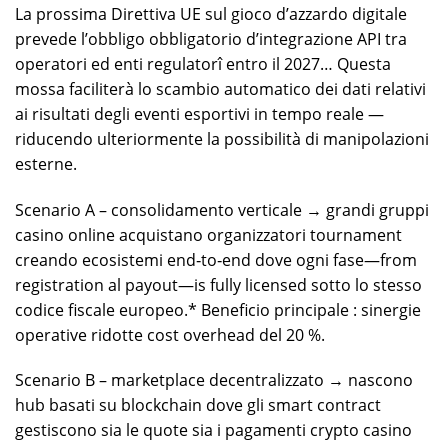
La prossima Direttiva UE sul gioco d’azzardo digitale
prevede l’obbligo obbligatorio d’integrazione API tra
operatori ed enti regulatorî entro il 2027… Questa
mossa faciliterà lo scambio automatico dei dati relativi
ai risultati degli eventi esportivi in tempo reale —
riducendo ulteriormente la possibilità di manipolazioni
esterne.​
Scenario A – consolidamento verticale → grandi gruppi
casino online acquistano organizzatori tournament
creando ecosistemi end‑to‑end dove ogni fase—from
registration al payout—is fully licensed sotto lo stesso
codice fiscale europeo.* Beneficio principale : sinergie
operative ridotte cost overhead del 20 %.
Scenario B – marketplace decentralizzato → nascono
hub basati su blockchain dove gli smart contract
gestiscono sia le quote sia i pagamenti crypto casino