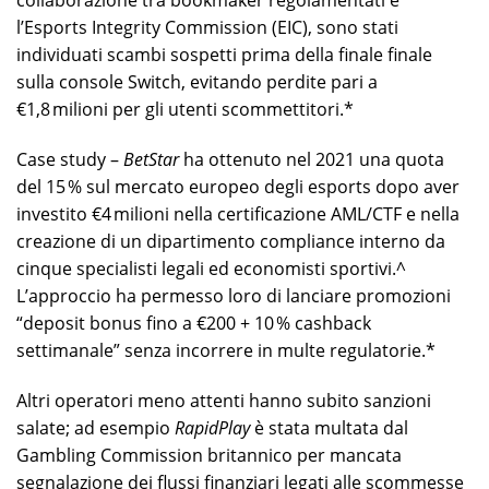
collaborazione tra bookmaker regolamentati e
l’Esports Integrity Commission (EIC), sono stati
individuati scambi sospetti prima della finale finale
sulla console Switch, evitando perdite pari a
€1,8 milioni per gli utenti scommettitori.*
Case study –
BetStar
ha ottenuto nel 2021 una quota
del 15 % sul mercato europeo degli esports dopo aver
investito €4 milioni nella certificazione AML/CTF e nella
creazione di un dipartimento compliance interno da
cinque specialisti legali ed economisti sportivi.^
L’approccio ha permesso loro di lanciare promozioni
“deposit bonus fino a €200 + 10 % cashback
settimanale” senza incorrere in multe regulatorie.*
Altri operatori meno attenti hanno subito sanzioni
salate; ad esempio
RapidPlay
è stata multata dal
Gambling Commission britannico per mancata
segnalazione dei flussi finanziari legati alle scommesse