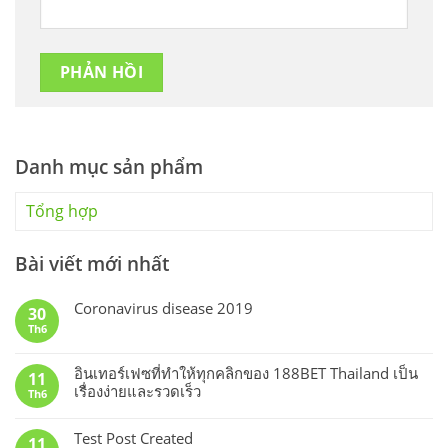
Danh mục sản phẩm
Tổng hợp
Bài viết mới nhất
Coronavirus disease 2019
30
Th6
อินเทอร์เฟซที่ทำให้ทุกคลิกของ 188BET Thailand เป็น
11
เรื่องง่ายและรวดเร็ว
Th6
Test Post Created
11