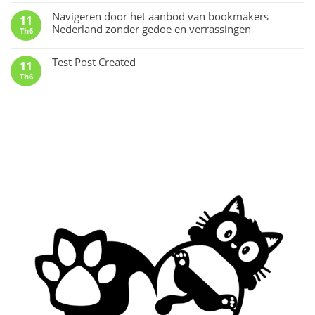
Navigeren door het aanbod van bookmakers
11
Nederland zonder gedoe en verrassingen
Th6
Test Post Created
11
Th6