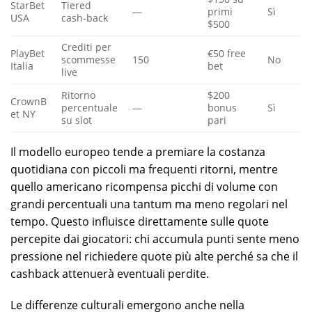
StarBet
Tiered
—
primi
Sì
USA
cash‑back
$500
Crediti per
PlayBet
€50 free
scommesse
150
No
Italia
bet
live
Ritorno
$200
CrownB
percentuale
—
bonus
Sì
et NY
su slot
pari
Il modello europeo tende a premiare la costanza
quotidiana con piccoli ma frequenti ritorni, mentre
quello americano ricompensa picchi di volume con
grandi percentuali una tantum ma meno regolari nel
tempo. Questo influisce direttamente sulle quote
percepite dai giocatori: chi accumula punti sente meno
pressione nel richiedere quote più alte perché sa che il
cashback attenuerà eventuali perdite.
Le differenze culturali emergono anche nella