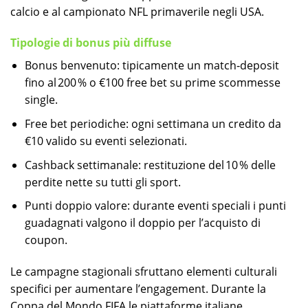
calcio e al campionato NFL primaverile negli USA.
Tipologie di bonus più diffuse
Bonus benvenuto: tipicamente un match‑deposit
fino al 200 % o €100 free bet su prime scommesse
single.
Free bet periodiche: ogni settimana un credito da
€10 valido su eventi selezionati.
Cashback settimanale: restituzione del 10 % delle
perdite nette su tutti gli sport.
Punti doppio valore: durante eventi speciali i punti
guadagnati valgono il doppio per l’acquisto di
coupon.
Le campagne stagionali sfruttano elementi culturali
specifici per aumentare l’engagement. Durante la
Coppa del Mondo FIFA le piattaforme italiane