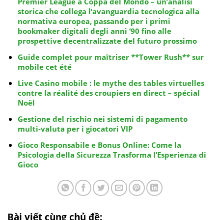
Premier League a Coppa del Mondo – un’analisi
storica che collega l’avanguardia tecnologica alla
normativa europea, passando per i primi
bookmaker digitali degli anni ’90 fino alle
prospettive decentralizzate del futuro prossimo
Guide complet pour maîtriser **Tower Rush** sur
mobile cet été
Live Casino mobile : le mythe des tables virtuelles
contre la réalité des croupiers en direct – spécial
Noël
Gestione del rischio nei sistemi di pagamento
multi‑valuta per i giocatori VIP
Gioco Responsabile e Bonus Online: Come la
Psicologia della Sicurezza Trasforma l’Esperienza di
Gioco
Bài viết cùng chủ đề: