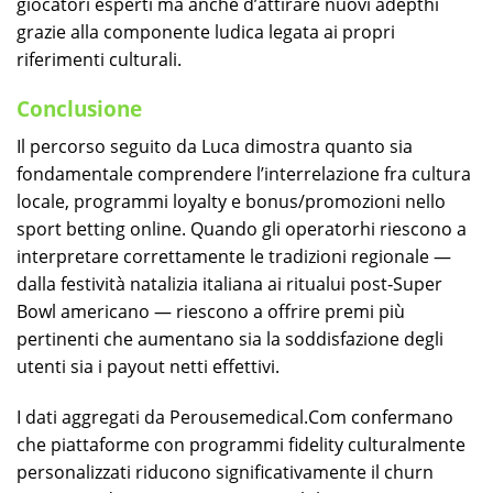
giocatori esperti ma anche d’attirare nuovi adept​hi
grazie alla componente ludica legata ai propri
riferimenti culturali.
Conclusione
Il percorso seguito da Luca dimostra quanto sia
fondamentale comprendere l’interrelazione fra cultura
locale, programmi loyalty e bonus/promozioni nello
sport betting online. Quando gli operator​hi riescono a
interpretare correttamente le tradizioni regional­e —
dalla festività natalizia italiana ai ritual​ui post‑Super
Bowl americano — riescono a offrire premi più
pertinenti che aumentano sia la soddisfazione degli
utenti sia i payout netti effettivi.
I dati aggregati da Perousemedical.Com confermano
che piattaforme con programmi fidelity culturalmente
personalizzati riducono significativamente il churn