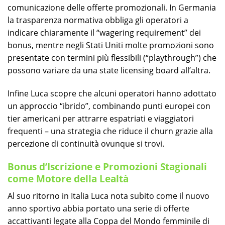
comunicazione delle offerte promozionali. In Germania
la trasparenza normativa obbliga gli operatori a
indicare chiaramente il “wagering requirement” dei
bonus, mentre negli Stati Uniti molte promozioni sono
presentate con termini più flessibili (“playthrough”) che
possono variare da una state licensing board all’altra.
Infine Luca scopre che alcuni operatori hanno adottato
un approccio “ibrido”, combinando punti europei con
tier americani per attrarre espatriati e viaggiatori
frequenti – una strategia che riduce il churn grazie alla
percezione di continuità ovunque si trovi.
Bonus d’Iscrizione e Promozioni Stagionali
come Motore della Lealtà
Al suo ritorno in Italia Luca nota subito come il nuovo
anno sportivo abbia portato una serie di offerte
accattivanti legate alla Coppa del Mondo femminile di