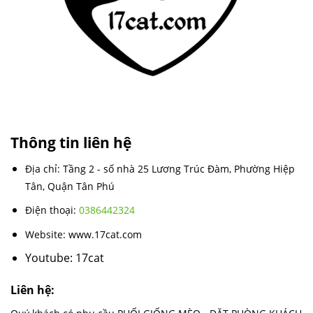
Thông tin liên hệ
Địa chỉ: Tầng 2 - số nhà 25 Lương Trúc Đàm, Phường Hiệp
Tân, Quận Tân Phú
Điện thoại:
0386442324
Website: www.17cat.com
Youtube: 17cat
Liên hệ: