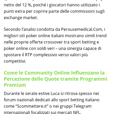
netto del 12 %, poiché i giocatori hanno utilizzato i
punti extra per coprire parte delle commissioni sugli
exchange market.
Secondo l’analisi condotta da Perousemedical.Com, i
migliori siti poker online italiani mostrano simili trend
nelle proprie offerte crossover tra sport betting e
poker online con soldi veri – una sinergia capace di
spostare il RTP complessivo verso valori più
competitivi.
Come le Community Online Influenzano la
Percezione delle Quote tramite Programmi
Premium
Durante le serate estive Luca si ritrova spesso nei
forum nazionali dedicati allo sport betting italiano
come “Scommettere.it” o nei gruppi Telegram
internazionali focalizzati sui mercati NFL.