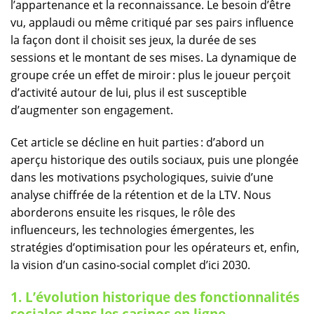
l’appartenance et la reconnaissance. Le besoin d’être
vu, applaudi ou même critiqué par ses pairs influence
la façon dont il choisit ses jeux, la durée de ses
sessions et le montant de ses mises. La dynamique de
groupe crée un effet de miroir : plus le joueur perçoit
d’activité autour de lui, plus il est susceptible
d’augmenter son engagement.
Cet article se décline en huit parties : d’abord un
aperçu historique des outils sociaux, puis une plongée
dans les motivations psychologiques, suivie d’une
analyse chiffrée de la rétention et de la LTV. Nous
aborderons ensuite les risques, le rôle des
influenceurs, les technologies émergentes, les
stratégies d’optimisation pour les opérateurs et, enfin,
la vision d’un casino‑social complet d’ici 2030.
1. L’évolution historique des fonctionnalités
sociales dans les casinos en ligne