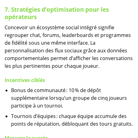
7. Stratégies d’optimisation pour les
opérateurs
Concevoir un écosystème social intégré signifie
regrouper chat, forums, leaderboards et programmes
de fidélité sous une même interface. La
personnalisation des flux sociaux grâce aux données
comportementales permet d’afficher les conversations
les plus pertinentes pour chaque joueur.
Incentives ciblés
Bonus de communauté : 10 % de dépôt
supplémentaire lorsqu’un groupe de cinq joueurs
participe à un tournoi.
Tournois d’équipes : chaque équipe accumule des
points de réputation, débloquant des tours gratuits.
Mesurer le succès