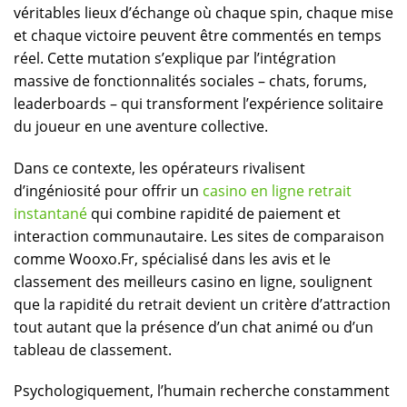
véritables lieux d’échange où chaque spin, chaque mise
et chaque victoire peuvent être commentés en temps
réel. Cette mutation s’explique par l’intégration
massive de fonctionnalités sociales – chats, forums,
leaderboards – qui transforment l’expérience solitaire
du joueur en une aventure collective.
Dans ce contexte, les opérateurs rivalisent
d’ingéniosité pour offrir un
casino en ligne retrait
instantané
qui combine rapidité de paiement et
interaction communautaire. Les sites de comparaison
comme Wooxo.Fr, spécialisé dans les avis et le
classement des meilleurs casino en ligne, soulignent
que la rapidité du retrait devient un critère d’attraction
tout autant que la présence d’un chat animé ou d’un
tableau de classement.
Psychologiquement, l’humain recherche constamment