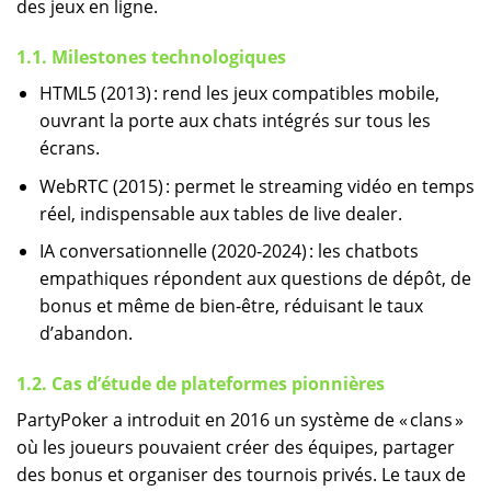
des jeux en ligne.
1.1. Milestones technologiques
HTML5 (2013) : rend les jeux compatibles mobile,
ouvrant la porte aux chats intégrés sur tous les
écrans.
WebRTC (2015) : permet le streaming vidéo en temps
réel, indispensable aux tables de live dealer.
IA conversationnelle (2020‑2024) : les chatbots
empathiques répondent aux questions de dépôt, de
bonus et même de bien‑être, réduisant le taux
d’abandon.
1.2. Cas d’étude de plateformes pionnières
PartyPoker a introduit en 2016 un système de « clans »
où les joueurs pouvaient créer des équipes, partager
des bonus et organiser des tournois privés. Le taux de