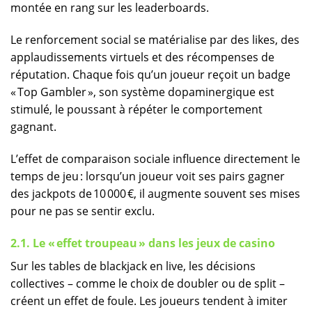
montée en rang sur les leaderboards.
Le renforcement social se matérialise par des likes, des
applaudissements virtuels et des récompenses de
réputation. Chaque fois qu’un joueur reçoit un badge
« Top Gambler », son système dopaminergique est
stimulé, le poussant à répéter le comportement
gagnant.
L’effet de comparaison sociale influence directement le
temps de jeu : lorsqu’un joueur voit ses pairs gagner
des jackpots de 10 000 €, il augmente souvent ses mises
pour ne pas se sentir exclu.
2.1. Le « effet troupeau » dans les jeux de casino
Sur les tables de blackjack en live, les décisions
collectives – comme le choix de doubler ou de split –
créent un effet de foule. Les joueurs tendent à imiter