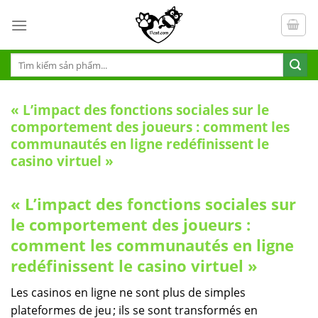
S
k
i
p
T
ì
t
m
o
k
« L’impact des fonctions sociales sur le
c
i
comportement des joueurs : comment les
ế
o
m
communautés en ligne redéfinissent le
n
:
casino virtuel »
t
e
« L’impact des fonctions sociales sur
n
le comportement des joueurs :
t
comment les communautés en ligne
redéfinissent le casino virtuel »
Les casinos en ligne ne sont plus de simples
plateformes de jeu ; ils se sont transformés en