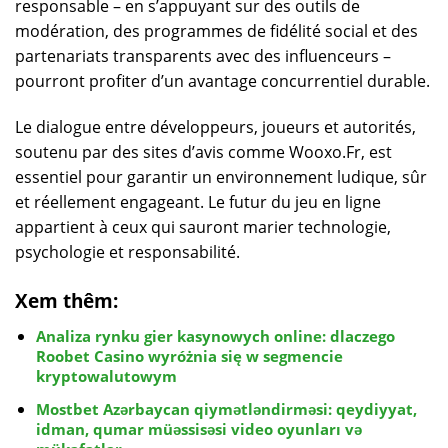
responsable – en s’appuyant sur des outils de
modération, des programmes de fidélité social et des
partenariats transparents avec des influenceurs –
pourront profiter d’un avantage concurrentiel durable.
Le dialogue entre développeurs, joueurs et autorités,
soutenu par des sites d’avis comme Wooxo.Fr, est
essentiel pour garantir un environnement ludique, sûr
et réellement engageant. Le futur du jeu en ligne
appartient à ceux qui sauront marier technologie,
psychologie et responsabilité.
Xem thêm:
Analiza rynku gier kasynowych online: dlaczego
Roobet Casino wyróżnia się w segmencie
kryptowalutowym
Mostbet Azərbaycan qiymətləndirməsi: qeydiyyat,
idman, qumar müəssisəsi video oyunları və