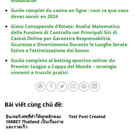
mükafatlar
Guide complet du casino en ligne : tout ce que vous
devez savoir en 2024
Gioco Consapevole d’Estate: Analisi Matematica
delle Funzioni di Controllo nei Principali Siti di
Casinò Online per Garantire Responsabilità,
Sicurezza e Divertimento Durante le Lunghe Serate
Estive e l’ottimizzazione dei bonus
Guida completa al betting sportivo online: da
Premier League a Coppa del Mondo – strategie
vincenti e trucchi pratici
Bài viết cùng chủ đề:
อินเทอร์เฟซที่ทำให้ทุกคลิกของ
Test Post Created
188BET Thailand เป็นเรื่องง่าย
และรวดเร็ว