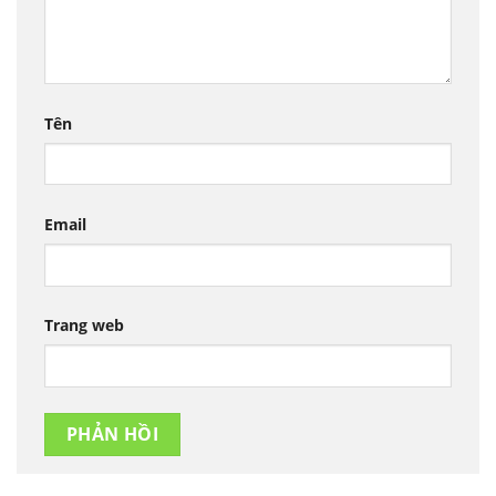
Tên
Email
Trang web