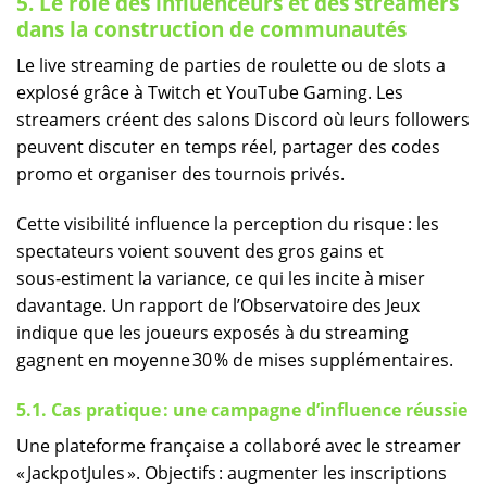
5. Le rôle des influenceurs et des streamers
dans la construction de communautés
Le live streaming de parties de roulette ou de slots a
explosé grâce à Twitch et YouTube Gaming. Les
streamers créent des salons Discord où leurs followers
peuvent discuter en temps réel, partager des codes
promo et organiser des tournois privés.
Cette visibilité influence la perception du risque : les
spectateurs voient souvent des gros gains et
sous‑estiment la variance, ce qui les incite à miser
davantage. Un rapport de l’Observatoire des Jeux
indique que les joueurs exposés à du streaming
gagnent en moyenne 30 % de mises supplémentaires.
5.1. Cas pratique : une campagne d’influence réussie
Une plateforme française a collaboré avec le streamer
« JackpotJules ». Objectifs : augmenter les inscriptions