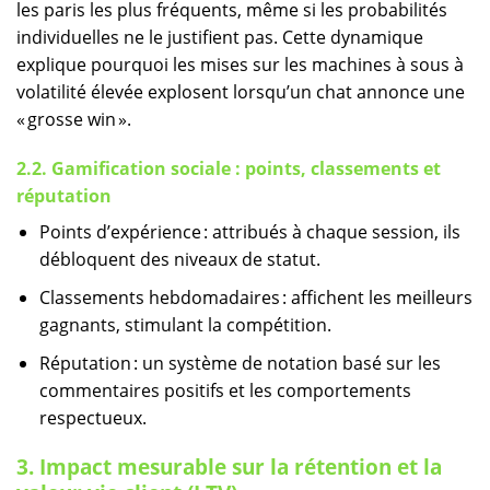
les paris les plus fréquents, même si les probabilités
individuelles ne le justifient pas. Cette dynamique
explique pourquoi les mises sur les machines à sous à
volatilité élevée explosent lorsqu’un chat annonce une
« grosse win ».
2.2. Gamification sociale : points, classements et
réputation
Points d’expérience : attribués à chaque session, ils
débloquent des niveaux de statut.
Classements hebdomadaires : affichent les meilleurs
gagnants, stimulant la compétition.
Réputation : un système de notation basé sur les
commentaires positifs et les comportements
respectueux.
3. Impact mesurable sur la rétention et la