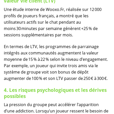
valeur vie client (LTV)
Une étude interne de Wooxo.Fr, réalisée sur 12 000
profils de joueurs français, a montré que les
utilisateurs actifs sur le chat pendant au
moins 30 minutes par semaine génèrent +25 % de
sessions supplémentaires par mois.
En termes de LTV, les programmes de parrainage
intégrés aux communautés augmentent la valeur
moyenne de 15 % à 22 % selon le niveau d’engagement.
Par exemple, un joueur qui invite trois amis via le
système de groupe voit son bonus de dépôt
augmenter de 100 % et son LTV passer de 250 € à 300 €.
4. Les risques psychologiques et les dérives
possibles
La pression du groupe peut accélérer l’apparition
d’une addiction. Lorsqu’un joueur ressent le besoin de