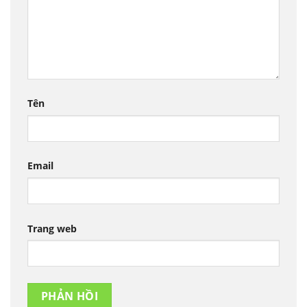
Tên
Email
Trang web