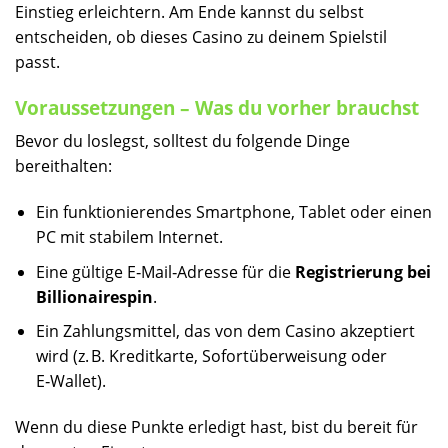
Einstieg erleichtern. Am Ende kannst du selbst
entscheiden, ob dieses Casino zu deinem Spielstil
passt.
Voraussetzungen – Was du vorher brauchst
Bevor du loslegst, solltest du folgende Dinge
bereithalten:
Ein funktionierendes Smartphone, Tablet oder einen
PC mit stabilem Internet.
Eine gültige E‑Mail‑Adresse für die
Registrierung bei
Billionairespin
.
Ein Zahlungsmittel, das von dem Casino akzeptiert
wird (z. B. Kreditkarte, Sofortüberweisung oder
E‑Wallet).
Wenn du diese Punkte erledigt hast, bist du bereit für