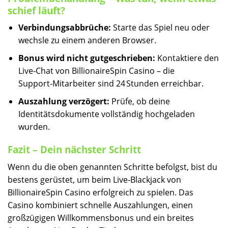
schief läuft?
Verbindungsabbrüche:
Starte das Spiel neu oder
wechsle zu einem anderen Browser.
Bonus wird nicht gutgeschrieben:
Kontaktiere den
Live‑Chat von BillionaireSpin Casino – die
Support‑Mitarbeiter sind 24 Stunden erreichbar.
Auszahlung verzögert:
Prüfe, ob deine
Identitätsdokumente vollständig hochgeladen
wurden.
Fazit – Dein nächster Schritt
Wenn du die oben genannten Schritte befolgst, bist du
bestens gerüstet, um beim Live‑Blackjack von
BillionaireSpin Casino erfolgreich zu spielen. Das
Casino kombiniert schnelle Auszahlungen, einen
großzügigen Willkommensbonus und ein breites