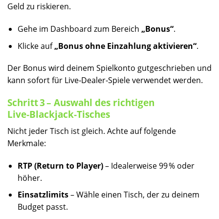
Geld zu riskieren.
Gehe im Dashboard zum Bereich
„Bonus“
.
Klicke auf
„Bonus ohne Einzahlung aktivieren“
.
Der Bonus wird deinem Spielkonto gutgeschrieben und
kann sofort für Live‑Dealer‑Spiele verwendet werden.
Schritt 3 – Auswahl des richtigen
Live‑Blackjack‑Tisches
Nicht jeder Tisch ist gleich. Achte auf folgende
Merkmale:
RTP (Return to Player)
– Idealerweise 99 % oder
höher.
Einsatzlimits
– Wähle einen Tisch, der zu deinem
Budget passt.