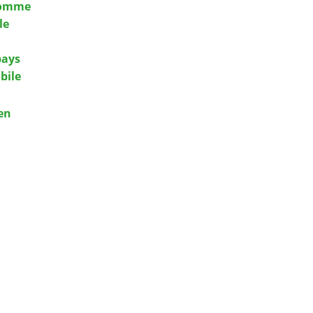
 comme
le
pays
bile
en