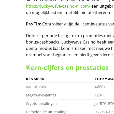
https://lucky-wave-casino-nl.com/
een uitgebr
de mogelijkheid om met Bitcoin of Ethereum t
Pro Tip:
Controleer altijd de licentie‑status v
De kerstperiode brengt extra promoties met zic
bonus‑cashbacks. Luckywave Casino heeft een 
demo‑modus laat kennismaken met nieuwe titel
drempel voor beginners en biedt gevorderde s
Kern‑cijfers en prestaties
KENMERK
LUCKYWA
Aantal slots
4 800+
Megaways‑games
120+
Crypto‑betalingen
Ja (BTC, ET
Gemiddelde uitbetaling
95,2 % RTP