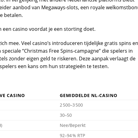
eider aanbod van Megaways‑slots, een royale welkomstbon
e betalen.
an een casino voordat je een storting doet.
h mee. Veel casino’s introduceren tijdelijke gratis spins e
speciale “Christmas Free Spins‑campagne” die spelers in
s zonder eigen geld te riskeren. Deze aanpak verlaagt de
pelers een kans om hun strategieën te testen.
VE CASINO
GEMIDDELDE NL‑CASINO
2 500–3 500
30–50
H)
Nee/Beperkt
92–94 % RTP