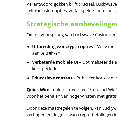
Verantwoord gokken blijft cruciaal. Luckywave 
self‑exclusion‑opties, zodat spelers hun spe
Strategische aanbevelinge
Om de voorsprong van Luckywave Casino verd
Uitbreiding van crypto‑opties
– Voeg meer
aan te trekken.
Verbeterde mobiele UI
– Optimaliseer de a
kerstperiode.
Educatieve content
– Publiceer korte vid
Quick Win:
Implementeer een “Spin‑and‑Win”
voor het behalen van hoge winsten met gratis
Door deze maatregelen te volgen, kan Luckywa
verhogen en de groei van crypto‑betalingen i