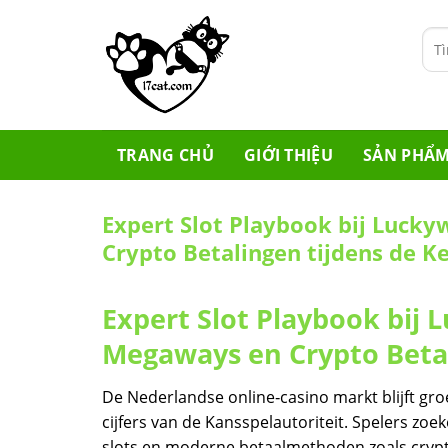
Skip
to
Tìm
content
kiế
TRANG CHỦ
GIỚI THIỆU
SẢN PHẨ
Expert Slot Playbook bij Lucky
Crypto Betalingen tijdens de K
Expert Slot Playbook bij 
Megaways en Crypto Betal
De Nederlandse online‑casino markt blijft groe
cijfers van de Kansspelautoriteit. Spelers zoe
slots en moderne betaalmethoden zoals crypto