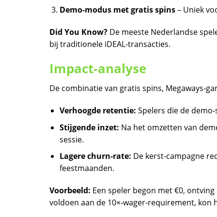
Demo‑modus met gratis spins
– Uniek voo
Did You Know?
De meeste Nederlandse speler
bij traditionele iDEAL‑transacties.
Impact‑analyse
De combinatie van gratis spins, Megaways‑gam
Verhoogde retentie:
Spelers die de demo‑s
Stijgende inzet:
Na het omzetten van demo‑
sessie.
Lagere churn‑rate:
De kerst‑campagne redu
feestmaanden.
Voorbeeld:
Een speler begon met €0, ontving 
voldoen aan de 10×‑wager‑requirement, kon hi