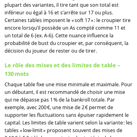
plupart des variantes, il tire tant que son total est
inférieur ou égal à 16 et s’arrête sur 17 ou plus.
Certaines tables imposent le « soft 17 » : le croupier tire
encore lorsqu’il possède un As compté comme 11 et
un total de 6 (ex. A‑6). Cette nuance influence la
probabilité de bust du croupier et, par conséquent, la
décision du joueur de rester ou de tirer.
Le rôle des mises et des limites de table –
130 mots
Chaque table fixe une mise minimale et maximale. Pour
un débutant, il est recommandé de choisir une mise
qui ne dépasse pas 1 % de la bankroll totale. Par
exemple, avec 200 €, une mise de 2 € permet de
supporter les fluctuations sans épuiser rapidement le
capital. Les limites de table varient selon la variante : les
tables « low‑limit » proposent souvent des mises de