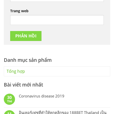
Trang web
Danh mục sản phẩm
Tổng hợp
Bài viết mới nhất
Coronavirus disease 2019
30
Th6
อินเทอร์เฟซที่ทำให้ทุกคลิกของ 188BET Thailand เป็น