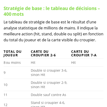
Stratégie de base : le tableau de décisions –
400 mots
Le tableau de stratégie de base est le résultat d’une
analyse statistique de millions de mains. Il indique la
meilleure action (hit, stand, double ou split) en fonction
du total du joueur et de la carte visible du croupier.
TOTAL DU
CARTE DU
CARTE DU
JOUEUR
CROUPIER 2‑6
CROUPIER 7‑A
8 ou moins
Hit
Hit
Double si croupier 3‑6,
9
sinon Hit
Double si croupier 2‑9,
10
sinon Hit
11
Double sauf contre As
Stand si croupier 4‑6,
12
sinon Hit