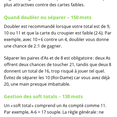
plus attractives contre des cartes faibles.
Quand doubler ou séparer – 150 mots
Doubler est recommandé lorsque votre total est de 9,
10 ou 11 et que la carte du croupier est faible (2‑6). Par
exemple, avec 10 + 6 contre un 4, doubler vous donne
une chance de 2 :1 de gagner.
Séparer les paires d’As et de 8 est obligatoire : deux As
offrent deux chances de toucher 21, tandis que deux 8
donnent un total de 16, trop risqué à jouer tel quel.
Évitez de séparer les 10 (Roi‑Dame) car vous avez déjà
20, une main presque imbattable.
Gestion des soft totals – 130 mots
Un « soft total » comprend un As compté comme 11.
Par exemple, A‑6 = 17 souple. La règle générale : ne