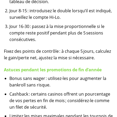
tableau de décision.
Jour 8‑15 : introduisez le double lorsqu’il est indiqué,
surveillez le compte Hi‑Lo.
Jour 16‑30 : passez à la mise proportionnelle si le
compte reste positif pendant plus de 5 sessions
consécutives.
Fixez des points de contrôle : à chaque 5 jours, calculez
le gain/perte net, ajustez la mise si nécessaire.
Astuces pendant les promotions de fin d’année
Bonus sans wager : utilisez-les pour augmenter la
bankroll sans risque.
Cashback : certains casinos offrent un pourcentage
de vos pertes en fin de mois ; considérez-le comme
un filet de sécurité.
Limitez les mises maximales pendant les tournois de