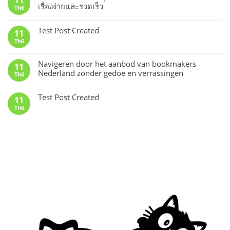
11
เรื่องง่ายและรวดเร็ว
Th6
Test Post Created
11
Th6
Navigeren door het aanbod van bookmakers
11
Nederland zonder gedoe en verrassingen
Th6
Test Post Created
11
Th6