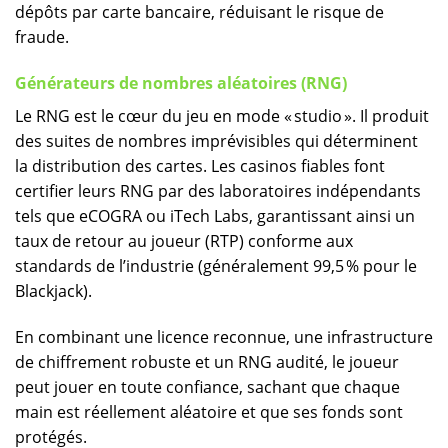
dépôts par carte bancaire, réduisant le risque de
fraude.
Générateurs de nombres aléatoires (RNG)
Le RNG est le cœur du jeu en mode « studio ». Il produit
des suites de nombres imprévisibles qui déterminent
la distribution des cartes. Les casinos fiables font
certifier leurs RNG par des laboratoires indépendants
tels que eCOGRA ou iTech Labs, garantissant ainsi un
taux de retour au joueur (RTP) conforme aux
standards de l’industrie (généralement 99,5 % pour le
Blackjack).
En combinant une licence reconnue, une infrastructure
de chiffrement robuste et un RNG audité, le joueur
peut jouer en toute confiance, sachant que chaque
main est réellement aléatoire et que ses fonds sont
protégés.