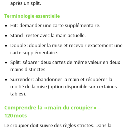
après un split.
Terminologie essentielle
Hit : demander une carte supplémentaire.
Stand : rester avec la main actuelle.
Double : doubler la mise et recevoir exactement une
carte supplémentaire.
Split : séparer deux cartes de même valeur en deux
mains distinctes.
Surrender : abandonner la main et récupérer la
moitié de la mise (option disponible sur certaines
tables).
Comprendre la « main du croupier » –
120 mots
Le croupier doit suivre des règles strictes. Dans la