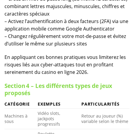
combinant lettres majuscules, minuscules, chiffres et
caractères spéciaux
– Activez l’authentification à deux facteurs (2FA) via une
application mobile comme Google Authenticator
– Changez régulièrement votre mot‑de‑passe et évitez
d’utiliser le même sur plusieurs sites
En appliquant ces bonnes pratiques vous limiterez les
risques liés aux cyber‑attaques tout en profitant
sereinement du casino en ligne 2026.
Section 4 – Les différents types de jeux
proposés
CATÉGORIE
EXEMPLES
PARTICULARITÉS
Vidéo slots,
Machines à
Retour au joueur (%)
jackpots
sous
variable selon le thème
progressifs
Roulette