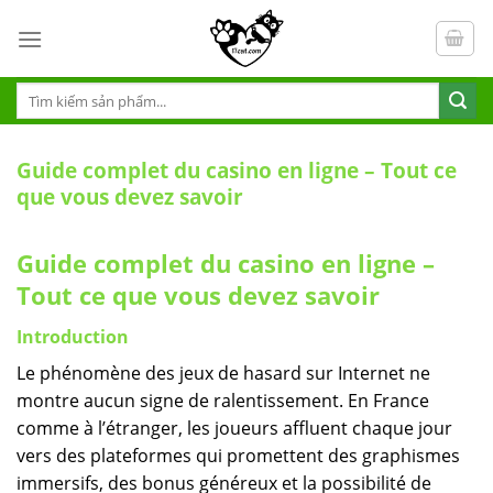
S
k
i
p
T
ì
t
m
o
k
Guide complet du casino en ligne – Tout ce
c
i
que vous devez savoir
ế
o
m
n
:
Guide complet du casino en ligne –
t
e
Tout ce que vous devez savoir
n
Introduction
t
Le phénomène des jeux de hasard sur Internet ne
montre aucun signe de ralentissement. En France
comme à l’étranger, les joueurs affluent chaque jour
vers des plateformes qui promettent des graphismes
immersifs, des bonus généreux et la possibilité de