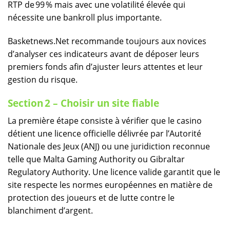
RTP de 99 % mais avec une volatilité élevée qui
nécessite une bankroll plus importante.
Basketnews.Net recommande toujours aux novices
d’analyser ces indicateurs avant de déposer leurs
premiers fonds afin d’ajuster leurs attentes et leur
gestion du risque.
Section 2 – Choisir un site fiable
La première étape consiste à vérifier que le casino
détient une licence officielle délivrée par l’Autorité
Nationale des Jeux (ANJ) ou une juridiction reconnue
telle que Malta Gaming Authority ou Gibraltar
Regulatory Authority. Une licence valide garantit que le
site respecte les normes européennes en matière de
protection des joueurs et de lutte contre le
blanchiment d’argent.