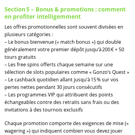
Section 5 – Bonus & promotions : comment
en profiter intelligemment
Les offres promotionnelles sont souvent divisées en
plusieurs catégories :
– Le bonus bienvenue (« match bonus ») qui double
généralement votre premier dépôt jusqu’à 200 € + 50
tours gratuits
– Les free spins offerts chaque semaine sur une
sélection de slots populaires comme « Gonzo’s Quest »
– Le cashback quotidien allant jusqu’à 15 % sur vos
pertes nettes pendant 30 jours consécutifs
– Les programmes VIP qui attribuent des points
échangeables contre des retraits sans frais ou des
invitations à des tournois exclusifs
Chaque promotion comporte des exigences de mise («
wagering ») qui indiquent combien vous devez jouer