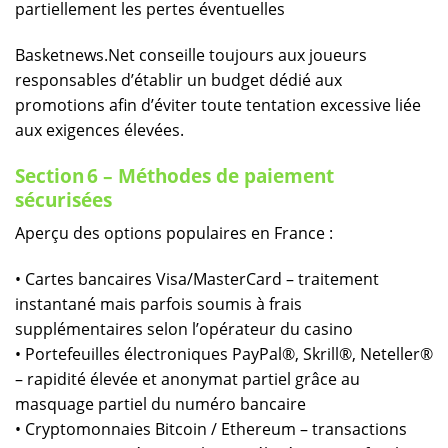
partiellement les pertes éventuelles
Basketnews.Net conseille toujours aux joueurs
responsables d’établir un budget dédié aux
promotions afin d’éviter toute tentation excessive liée
aux exigences élevées.
Section 6 – Méthodes de paiement
sécurisées
Aperçu des options populaires en France :
• Cartes bancaires Visa/MasterCard – traitement
instantané mais parfois soumis à frais
supplémentaires selon l’opérateur du casino
• Portefeuilles électroniques PayPal®, Skrill®, Neteller®
– rapidité élevée et anonymat partiel grâce au
masquage partiel du numéro bancaire
• Cryptomonnaies Bitcoin / Ethereum – transactions