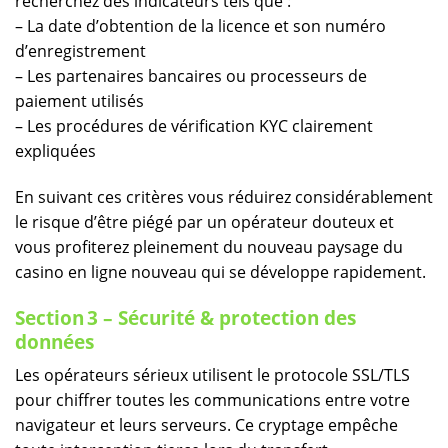
recherchez des indicateurs tels que :
– La date d’obtention de la licence et son numéro
d’enregistrement
– Les partenaires bancaires ou processeurs de
paiement utilisés
– Les procédures de vérification KYC clairement
expliquées
En suivant ces critères vous réduirez considérablement
le risque d’être piégé par un opérateur douteux et
vous profiterez pleinement du nouveau paysage du
casino en ligne nouveau qui se développe rapidement.
Section 3 – Sécurité & protection des
données
Les opérateurs sérieux utilisent le protocole SSL/TLS
pour chiffrer toutes les communications entre votre
navigateur et leurs serveurs. Ce cryptage empêche