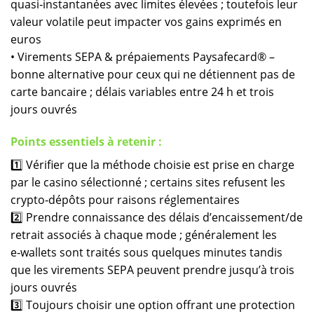
quasi‑instantanées avec limites élevées ; toutefois leur
valeur volatile peut impacter vos gains exprimés en
euros
• Virements SEPA & prépaiements Paysafecard® –
bonne alternative pour ceux qui ne détiennent pas de
carte bancaire ; délais variables entre 24 h et trois
jours ouvrés
Points essentiels à retenir :
1️⃣ Vérifier que la méthode choisie est prise en charge
par le casino sélectionné ; certains sites refusent les
crypto‑dépôts pour raisons réglementaires
2️⃣ Prendre connaissance des délais d’encaissement/de
retrait associés à chaque mode ; généralement les
e‑wallets sont traités sous quelques minutes tandis
que les virements SEPA peuvent prendre jusqu’à trois
jours ouvrés
3️⃣ Toujours choisir une option offrant une protection