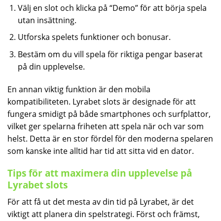
Välj en slot och klicka på “Demo” för att börja spela
utan insättning.
Utforska spelets funktioner och bonusar.
Bestäm om du vill spela för riktiga pengar baserat
på din upplevelse.
En annan viktig funktion är den mobila
kompatibiliteten. Lyrabet slots är designade för att
fungera smidigt på både smartphones och surfplattor,
vilket ger spelarna friheten att spela när och var som
helst. Detta är en stor fördel för den moderna spelaren
som kanske inte alltid har tid att sitta vid en dator.
Tips för att maximera din upplevelse på
Lyrabet slots
För att få ut det mesta av din tid på Lyrabet, är det
viktigt att planera din spelstrategi. Först och främst,