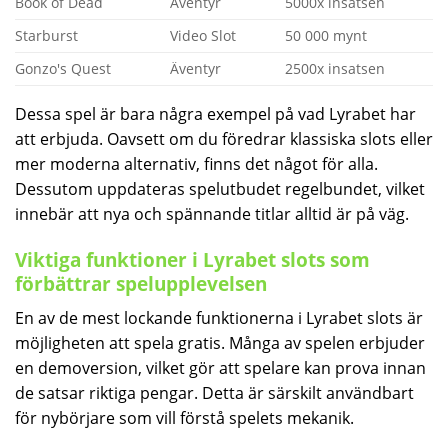
Book of Dead
Äventyr
5000x insatsen
Starburst
Video Slot
50 000 mynt
Gonzo's Quest
Äventyr
2500x insatsen
Dessa spel är bara några exempel på vad Lyrabet har
att erbjuda. Oavsett om du föredrar klassiska slots eller
mer moderna alternativ, finns det något för alla.
Dessutom uppdateras spelutbudet regelbundet, vilket
innebär att nya och spännande titlar alltid är på väg.
Viktiga funktioner i Lyrabet slots som
förbättrar spelupplevelsen
En av de mest lockande funktionerna i Lyrabet slots är
möjligheten att spela gratis. Många av spelen erbjuder
en demoversion, vilket gör att spelare kan prova innan
de satsar riktiga pengar. Detta är särskilt användbart
för nybörjare som vill förstå spelets mekanik.