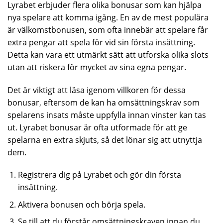
Lyrabet erbjuder flera olika bonusar som kan hjälpa
nya spelare att komma igång. En av de mest populära
är välkomstbonusen, som ofta innebär att spelare får
extra pengar att spela för vid sin första insättning.
Detta kan vara ett utmärkt sätt att utforska olika slots
utan att riskera för mycket av sina egna pengar.
Det är viktigt att läsa igenom villkoren för dessa
bonusar, eftersom de kan ha omsättningskrav som
spelarens insats måste uppfylla innan vinster kan tas
ut. Lyrabet bonusar är ofta utformade för att ge
spelarna en extra skjuts, så det lönar sig att utnyttja
dem.
Registrera dig på Lyrabet och gör din första
insättning.
Aktivera bonusen och börja spela.
Se till att du förstår omsättningskraven innan du