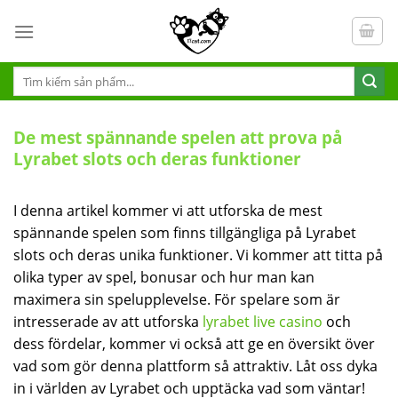
S
k
i
p
T
ì
t
m
o
k
De mest spännande spelen att prova på
c
i
Lyrabet slots och deras funktioner
ế
o
m
n
:
I denna artikel kommer vi att utforska de mest
t
spännande spelen som finns tillgängliga på Lyrabet
e
slots och deras unika funktioner. Vi kommer att titta på
n
olika typer av spel, bonusar och hur man kan
t
maximera sin spelupplevelse. För spelare som är
intresserade av att utforska
lyrabet live casino
och
dess fördelar, kommer vi också att ge en översikt över
vad som gör denna plattform så attraktiv. Låt oss dyka
in i världen av Lyrabet och upptäcka vad som väntar!