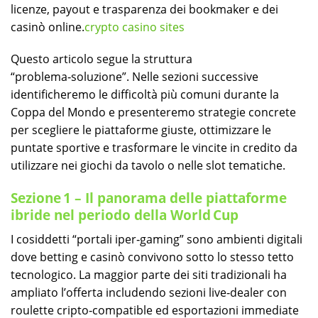
licenze, payout e trasparenza dei bookmaker e dei
casinò online.
crypto casino sites
Questo articolo segue la struttura
“problema‑soluzione”. Nelle sezioni successive
identificheremo le difficoltà più comuni durante la
Coppa del Mondo e presenteremo strategie concrete
per scegliere le piattaforme giuste, ottimizzare le
puntate sportive e trasformare le vincite in credito da
utilizzare nei giochi da tavolo o nelle slot tematiche.
Sezione 1 – Il panorama delle piattaforme
ibride nel periodo della World Cup
I cosiddetti “portali iper‑gaming” sono ambienti digitali
dove betting e casinò convivono sotto lo stesso tetto
tecnologico. La maggior parte dei siti tradizionali ha
ampliato l’offerta includendo sezioni live‑dealer con
roulette cripto‑compatible ed esportazioni immediate