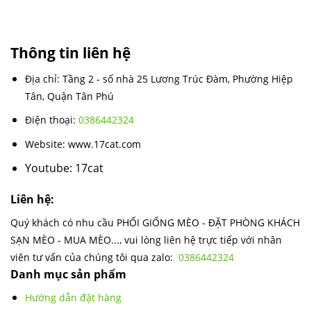
Thông tin liên hệ
Địa chỉ: Tầng 2 - số nhà 25 Lương Trúc Đàm, Phường Hiệp
Tân, Quận Tân Phú
Điện thoại:
0386442324
Website: www.17cat.com
Youtube: 17cat
Liên hệ:
Quý khách có nhu cầu PHỐI GIỐNG MÈO - ĐẶT PHÒNG KHÁCH
SẠN MÈO - MUA MÈO..., vui lòng liên hệ trực tiếp với nhân
viên tư vấn của chúng tôi qua zalo:
0386442324
Danh mục sản phẩm
Hướng dẫn đặt hàng