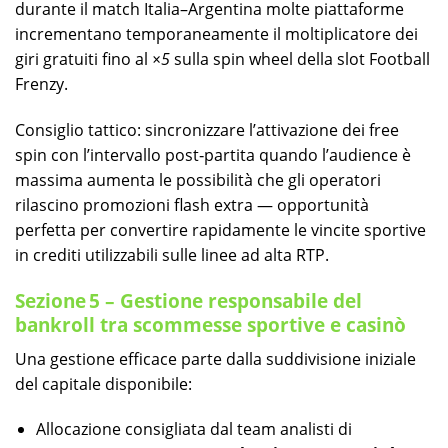
durante il match Italia–Argentina molte piattaforme
incrementano temporaneamente il moltiplicatore dei
giri gratuiti fino al
×5
sulla spin wheel della slot Football
Frenzy.
Consiglio tattico: sincronizzare l’attivazione dei free
spin con l’intervallo post‑partita quando l’audience è
massima aumenta le possibilità che gli operatori
rilascino promozioni flash extra — opportunità
perfetta per convertire rapidamente le vincite sportive
in crediti utilizzabili sulle linee ad alta RTP.
Sezione 5 – Gestione responsabile del
bankroll tra scommesse sportive e casinò
Una gestione efficace parte dalla suddivisione iniziale
del capitale disponibile:
Allocazione consigliata dal team analisti di