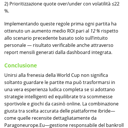
2) Prioritizzazione quote over/under con volatilità ≤22
%.
Implementando queste regole prima ogni partita ha
ottenuto un aumento medio ROI pari al
12 %
rispetto
allo scenario precedente basato solo sull’intuito
personale — risultato verificabile anche attraverso
report mensili generati dalla dashboard integrata.
Conclusione
Unirsi alla frenesia della World Cup non significa
soltanto guardare le partite ma può trasformarsi in
una vera esperienza ludica completa se si adottano
strategie intelligenti ed equilibrate tra scommesse
sportivo­le e giochi da casinò online. La combinazione
giusta tra scelta accurata delle piattaforme ibride—
come quelle recensite dettagliatamente da
Paragoneurope.Eu—gestione responsabile del bankroll