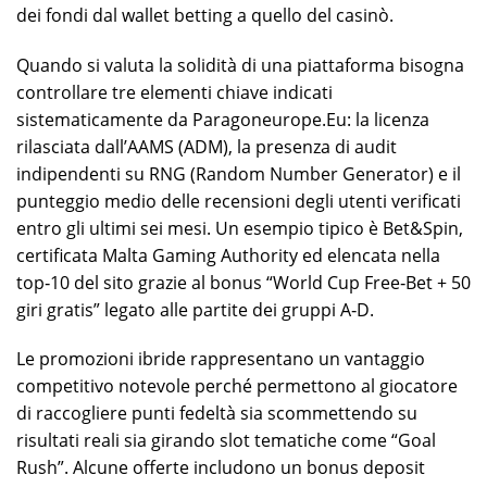
dei fondi dal wallet betting a quello del casinò.
Quando si valuta la solidità di una piattaforma bisogna
controllare tre elementi chiave indicati
sistematicamente da Paragoneurope.Eu: la licenza
rilasciata dall’AAMS (ADM), la presenza di audit
indipendenti su RNG (Random Number Generator) e il
punteggio medio delle recensioni degli utenti verificati
entro gli ultimi sei mesi. Un esempio tipico è Bet&Spin,
certificata Malta Gaming Authority ed elencata nella
top‑10 del sito grazie al bonus “World Cup Free‑Bet + 50
giri gratis” legato alle partite dei gruppi A‑D.
Le promozioni ibride rappresentano un vantaggio
competitivo notevole perché permettono al giocatore
di raccogliere punti fedeltà sia scommettendo su
risultati reali sia girando slot tematiche come “Goal
Rush”. Alcune offerte includono un bonus deposit