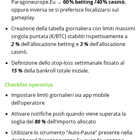
Paragoneurope.Eu →
60 % betting /40 % casinò
,
oppure inversa se si preferisce focalizzarsi sul
gameplay.
Creazione della tabella giornaliera con limiti massimi
singola puntata (€/BTC) stabiliti rispettivamente a
2 %
dell’allocazione betting e
3 %
dell’allocazione
casinò.
Definizione dello stop‑loss settimanale fissato al
15 %
della bankroll totale iniziale.
Checklist operativa
Impostare limiti giornalieri via app mobile
dell’operatore
Attivare notifiche push quando viene superata la
soglia del
80 %
dell’importo allocato
Utilizzare lo strumento “Auto‑Pause” presente nella