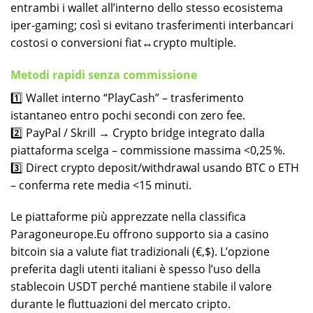
entrambi i wallet all’interno dello stesso ecosistema
iper‑gaming; così si evitano trasferimenti interbancari
costosi o conversioni fiat↔️crypto multiple.
Metodi rapidi senza commissione
1️⃣ Wallet interno “PlayCash” – trasferimento
istantaneo entro pochi secondi con zero fee.
2️⃣ PayPal / Skrill → Crypto bridge integrato dalla
piattaforma scelga – commissione massima <0,25 %.
3️⃣ Direct crypto deposit/withdrawal usando BTC o ETH
– conferma rete media <15 minuti.
Le piattaforme più apprezzate nella classifica
Paragoneurope.Eu offrono supporto sia a casino
bitcoin sia a valute fiat tradizionali (€,$). L’opzione
preferita dagli utenti italiani è spesso l’uso della
stablecoin USDT perché mantiene stabile il valore
durante le fluttuazioni del mercato cripto.