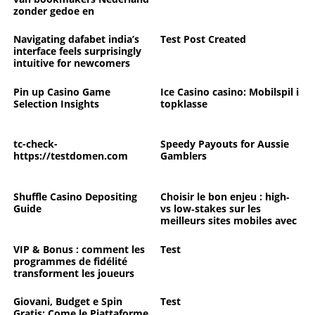
zonder gedoe en
verrassingen
Navigating dafabet india’s
Test Post Created
interface feels surprisingly
intuitive for newcomers
Pin up Casino Game
Ice Casino casino: Mobilspil i
Selection Insights
topklasse
tc-check-
Speedy Payouts for Aussie
https://testdomen.com
Gamblers
Shuffle Casino Depositing
Choisir le bon enjeu : high‑
Guide
vs low‑stakes sur les
meilleurs sites mobiles avec
croupiers en direct pour
bien commencer l’année
VIP & Bonus : comment les
Test
programmes de fidélité
transforment les joueurs
ordinaires en membres
d’élite
Giovani, Budget e Spin
Test
Gratis: Come le Piattaforme