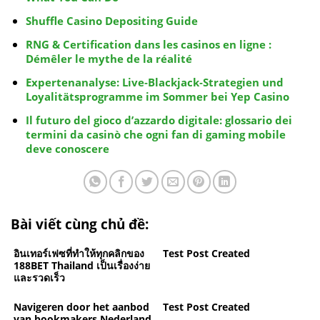
Shuffle Casino Depositing Guide
RNG & Certification dans les casinos en ligne :
Démêler le mythe de la réalité
Expertenanalyse: Live‑Blackjack‑Strategien und
Loyalitätsprogramme im Sommer bei Yep Casino
Il futuro del gioco d’azzardo digitale: glossario dei
termini da casinò che ogni fan di gaming mobile
deve conoscere
Bài viết cùng chủ đề:
อินเทอร์เฟซที่ทำให้ทุกคลิกของ
Test Post Created
188BET Thailand เป็นเรื่องง่าย
และรวดเร็ว
Navigeren door het aanbod
Test Post Created
van bookmakers Nederland