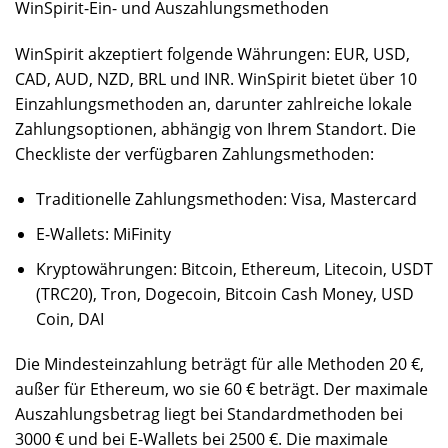
WinSpirit-Ein- und Auszahlungsmethoden
WinSpirit akzeptiert folgende Währungen: EUR, USD,
CAD, AUD, NZD, BRL und INR. WinSpirit bietet über 10
Einzahlungsmethoden an, darunter zahlreiche lokale
Zahlungsoptionen, abhängig von Ihrem Standort. Die
Checkliste der verfügbaren Zahlungsmethoden:
Traditionelle Zahlungsmethoden: Visa, Mastercard
E-Wallets: MiFinity
Kryptowährungen: Bitcoin, Ethereum, Litecoin, USDT
(TRC20), Tron, Dogecoin, Bitcoin Cash Money, USD
Coin, DAI
Die Mindesteinzahlung beträgt für alle Methoden 20 €,
außer für Ethereum, wo sie 60 € beträgt. Der maximale
Auszahlungsbetrag liegt bei Standardmethoden bei
3000 € und bei E-Wallets bei 2500 €. Die maximale