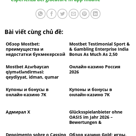
Bài viết cùng chủ đề:
Обзор Mostbet:
Mostbet Testimonial Sport &
преимущества и
& Gambling Enterprise India
недостатки букмекерской
Bonus As Much As 2,50
конторы Mostbet
Mostbet Azərbaycan
Онлайн-казино Россия
qiymətləndirməsi:
2026
qeydiyyat, idman, qumar
müəssisəsi video oyunları və
mükafatlar
Купоны и бонусы в
Купоны и бонусы в
онлайн-казино 7K
онлайн-казино 7K
Адмирал X
Glücksspielanbieter ohne
OASIS im Jahr 2026 –
Bewertungen &
Expertentipps
Depoimento sobre o Cassino
Обзор казино Gold: игры,