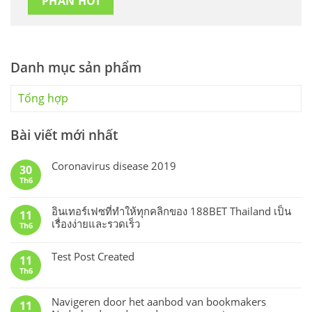
Danh mục sản phẩm
Tổng hợp
Bài viết mới nhất
Coronavirus disease 2019
30
Th6
อินเทอร์เฟซที่ทำให้ทุกคลิกของ 188BET Thailand เป็น
11
เรื่องง่ายและรวดเร็ว
Th6
Test Post Created
11
Th6
Navigeren door het aanbod van bookmakers
11