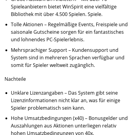
Spieleanbietern bietet WinSpirit eine vielfältige
Bibliothek mit über 4.500 Spielen. Spiele.
Tolle Aktionen – Regelmäßige Events, Freispiele und
saisonale Gutscheine sorgen für ein fantastisches
und lohnendes PC-Spielerlebnis.
Mehrsprachiger Support – Kundensupport und
System sind in mehreren Sprachen verfügbar und
somit für Spieler weltweit zugänglich.
Nachteile
Unklare Lizenzangaben – Das System gibt seine
Lizenzinformationen nicht klar an, was für einige
Spieler problematisch sein kann.
Hohe Umsatzbedingungen (x40) – Bonusgelder und
Auszahlungen aus Aktionen unterliegen relativ
hohen Umsatzbedingungen von 40x.