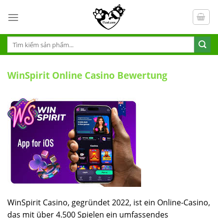
S
k
i
p
T
ì
t
m
o
k
WinSpirit Online Casino Bewertung
c
i
ế
o
m
n
:
t
e
n
t
WinSpirit Casino, gegründet 2022, ist ein Online-Casino,
das mit über 4.500 Spielen ein umfassendes