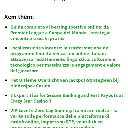
Xem thêm:
Guida completa al betting sportivo online: da
Premier League a Coppa del Mondo – strategie
vincenti e trucchi pratici
Localizzazione vincente: la trasformazione dei
programmi fedeltà nei casinò online italiani
attraverso l’adattamento linguistico, culturale e
tecnologico per massimizzare engagement e valore
del giocatore
Het Ultieme Overzicht van Jackpot‑Strategieën bij
Hiddenjack Casino
8 Expert Tips for Secure Banking and Fast Payouts at
Crazy Star Casino 1
VIP‑Level e Zero‑Lag Gaming: fra mito e realtà – la
verità sulla performance delle piattaforme di
casinò online, impatto su RTP, volatilità ed
esperienza del giocatore in app mobile