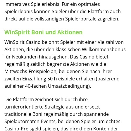
immersives Spielerlebnis. Für ein optimales
Spielerlebnis können Spieler über die Plattform auch
direkt auf die vollständigen Spielerportale zugreifen.
WinSpirit Boni und Aktionen
WinSpirit Casino belohnt Spieler mit einer Vielzahl von
Aktionen, die über den klassischen Willkommensbonus
für Neukunden hinausgehen. Das Casino bietet
regelmäßig zeitlich begrenzte Aktionen wie die
Mittwochs-Freispiele an, bei denen Sie nach Ihrer
zweiten Einzahlung 50 Freispiele erhalten (basierend
auf einer 40-fachen Umsatzbedingung).
Die Plattform zeichnet sich durch ihre
turnierorientierte Strategie aus und ersetzt
traditionelle Boni regelmäßig durch spannende
Spielautomaten-Events, bei denen Spieler um echtes
Casino-Preisgeld spielen, das direkt den Konten der