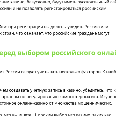
нии казино, безусловно, будут иметь русскоязычный сай
оссиян и не позволять регистрироваться российским
ти: при регистрации вы должны увидеть Россию или
тран, что означает, что российские граждане могут
перед выбором российского онла
из России следует учитывать несколько факторов. К наи
ем создавать учетную запись в казино, убедитесь, что 
м органом по регулированию компьютерных игр. Изучен
остойное онлайн-казино от множества мошеннических.
о, что вы ищете. Широкий выбор игр казино, таких как