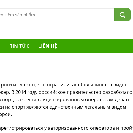
m:
M
TIN TỨC
LIÊN HỆ
троги и сложны, что ограничивает большинство видов
кер. В 2014 году российское правительство разработало
 спорт, разрешив лицензированным операторам делать 
вки на спорт являются единственным легальным видом
ереи.
арегистрироваться у авторизованного оператора и прой