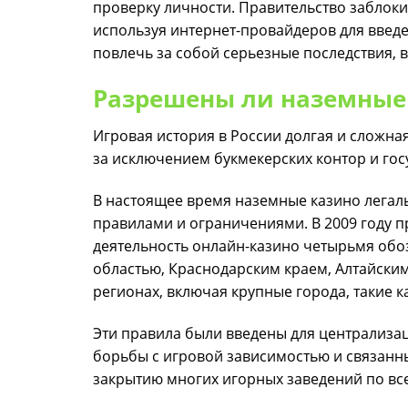
проверку личности. Правительство заблоки
используя интернет-провайдеров для введ
повлечь за собой серьезные последствия,
Разрешены ли наземные 
Игровая история в России долгая и сложна
за исключением букмекерских контор и гос
В настоящее время наземные казино легаль
правилами и ограничениями. В 2009 году 
деятельность онлайн-казино четырьмя об
областью, Краснодарским краем, Алтайски
регионах, включая крупные города, такие к
Эти правила были введены для централизац
борьбы с игровой зависимостью и связанны
закрытию многих игорных заведений по все