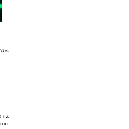
вам,
аны.
м по