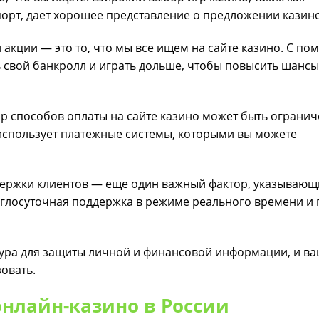
спорт, дает хорошее представление о предложении казино
 акции — это то, что мы все ищем на сайте казино. С п
 свой банкролл и играть дольше, чтобы повысить шансы
р способов оплаты на сайте казино может быть огранич
о использует платежные системы, которыми вы можете
держки клиентов — еще один важный фактор, указывающ
углосуточная поддержка в режиме реального времени и 
ура для защиты личной и финансовой информации, и в
овать.
нлайн-казино в России