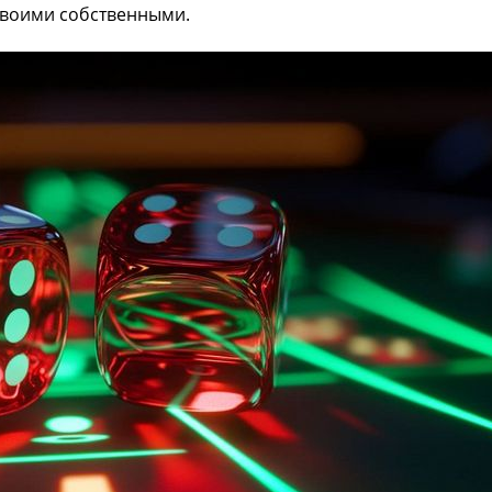
 своими собственными.