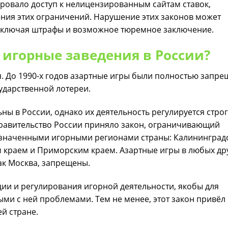
ровало доступ к нелицензированным сайтам ставок,
ения этих ограничений. Нарушение этих законов может
 включая штрафы и возможное тюремное заключение.
игорные заведения в России?
я. До 1990-х годов азартные игры были полностью запре
ударственной лотереи.
ны в России, однако их деятельность регулируется стро
правительство России приняло закон, ограничивающий
означенными игорными регионами страны: Калининград
м краем и Приморским краем. Азартные игры в любых др
ак Москва, запрещены.
ии и регулирования игорной деятельности, якобы для
ми с ней проблемами. Тем не менее, этот закон привёл 
й стране.