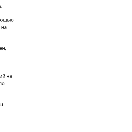
.
омощью
 на
ен,
ий на
по
аш