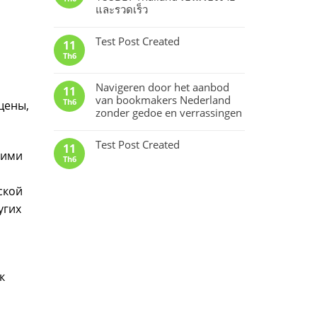
และรวดเร็ว
Test Post Created
11
Th6
Navigeren door het aanbod
11
van bookmakers Nederland
Th6
щены,
zonder gedoe en verrassingen
Test Post Created
11
гими
Th6
ской
угих
к