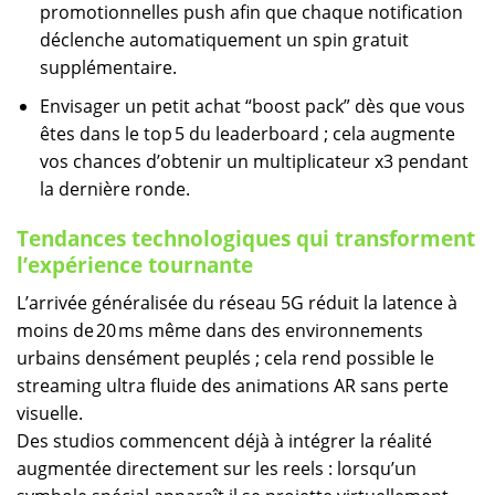
promotionnelles push afin que chaque notification
déclenche automatiquement un spin gratuit
supplémentaire.
Envisager un petit achat “boost pack” dès que vous
êtes dans le top 5 du leaderboard ; cela augmente
vos chances d’obtenir un multiplicateur x3 pendant
la dernière ronde.
Tendances technologiques qui transforment
l’expérience tournante
L’arrivée généralisée du réseau 5G réduit la latence à
moins de 20 ms même dans des environnements
urbains densément peuplés ; cela rend possible le
streaming ultra fluide des animations AR sans perte
visuelle.
Des studios commencent déjà à intégrer la réalité
augmentée directement sur les reels : lorsqu’un