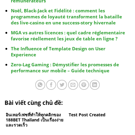
rémunérateurs
Noël, Black‑Jack et Fidélité : comment les
programmes de loyauté transforment la bataille
des live‑casino en une success‑story hivernale
MGA vs autres licences : quel cadre réglementaire
favorise réellement les jeux de table en ligne ?
The Influence of Template Design on User
Experience
Zero‑Lag Gaming : Démystifier les promesses de
performance sur mobile – Guide technique
Bài viết cùng chủ đề:
อินเทอร์เฟซที่ทำให้ทุกคลิกของ
Test Post Created
188BET Thailand เป็นเรื่องง่าย
และรวดเร็ว