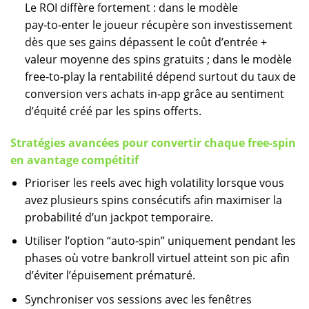
Le ROI diffère fortement : dans le modèle
pay‑to‑enter le joueur récupère son investissement
dès que ses gains dépassent le coût d’entrée +
valeur moyenne des spins gratuits ; dans le modèle
free‑to‑play la rentabilité dépend surtout du taux de
conversion vers achats in‑app grâce au sentiment
d’équité créé par les spins offerts.
Stratégies avancées pour convertir chaque free‑spin
en avantage compétitif
Prioriser les reels avec high volatility lorsque vous
avez plusieurs spins consécutifs afin maximiser la
probabilité d’un jackpot temporaire.
Utiliser l’option “auto‐spin” uniquement pendant les
phases où votre bankroll virtuel atteint son pic afin
d’éviter l’épuisement prématuré.
Synchroniser vos sessions avec les fenêtres