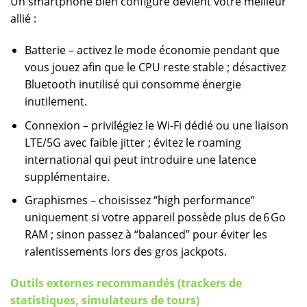
Un smartphone bien configuré devient votre meilleur
allié :
Batterie – activez le mode économie pendant que
vous jouez afin que le CPU reste stable ; désactivez
Bluetooth inutilisé qui consomme énergie
inutilement.
Connexion – privilégiez le Wi‑Fi dédié ou une liaison
LTE/5G avec faible jitter ; évitez le roaming
international qui peut introduire une latence
supplémentaire.
Graphismes – choisissez “high performance”
uniquement si votre appareil possède plus de 6 Go
RAM ; sinon passez à “balanced” pour éviter les
ralentissements lors des gros jackpots.
Outils externes recommandés (trackers de
statistiques, simulateurs de tours)