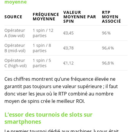
moyenne
VALEUR
RTP
FRÉQUENCE
SOURCE
MOYENNE PAR
MOYEN
MOYENNE
SPIN
ASSOCIÉ
Opérateur
1 spin / 12
€0,45
96 %
A (low‑vol)
parties
Opérateur
1 spin / 8
€0,78
96,4 %
B (mid‑vol)
parties
Opérateur
1 spin / 5
€1,12
96,8 %
C (high‑vol)
parties
Ces chiffres montrent qu’une fréquence élevée ne
garantit pas toujours une valeur supérieure ; il faut
donc viser les jeux où le RTP combiné au nombre
moyen de spins crée le meilleur ROI.
L’essor des tournois de slots sur
smartphones
Le premier tournoi dédié aux machines à sous était