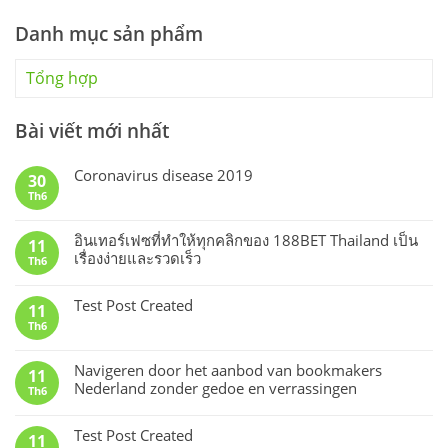
Danh mục sản phẩm
Tổng hợp
Bài viết mới nhất
Coronavirus disease 2019
30
Th6
อินเทอร์เฟซที่ทำให้ทุกคลิกของ 188BET Thailand เป็น
11
เรื่องง่ายและรวดเร็ว
Th6
Test Post Created
11
Th6
Navigeren door het aanbod van bookmakers
11
Nederland zonder gedoe en verrassingen
Th6
Test Post Created
11