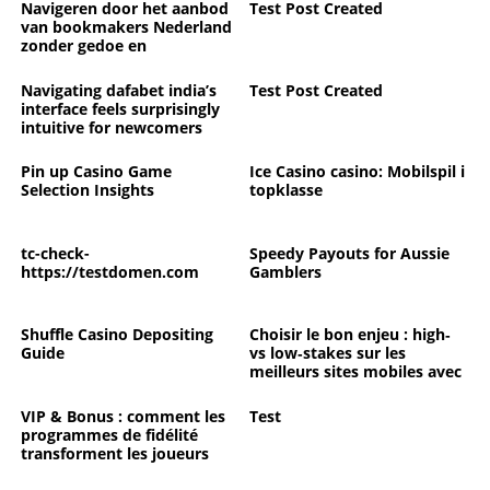
Navigeren door het aanbod
Test Post Created
van bookmakers Nederland
zonder gedoe en
verrassingen
Navigating dafabet india’s
Test Post Created
interface feels surprisingly
intuitive for newcomers
Pin up Casino Game
Ice Casino casino: Mobilspil i
Selection Insights
topklasse
tc-check-
Speedy Payouts for Aussie
https://testdomen.com
Gamblers
Shuffle Casino Depositing
Choisir le bon enjeu : high‑
Guide
vs low‑stakes sur les
meilleurs sites mobiles avec
croupiers en direct pour
bien commencer l’année
VIP & Bonus : comment les
Test
programmes de fidélité
transforment les joueurs
ordinaires en membres