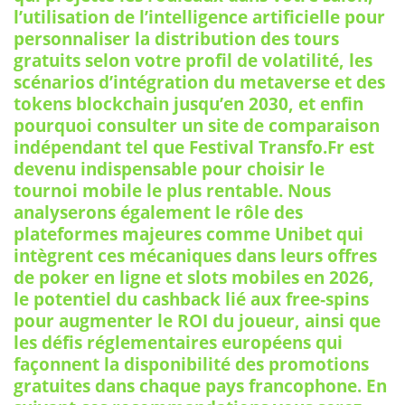
l’utilisation de l’intelligence artificielle pour
personnaliser la distribution des tours
gratuits selon votre profil de volatilité, les
scénarios d’intégration du metaverse et des
tokens blockchain jusqu’en 2030, et enfin
pourquoi consulter un site de comparaison
indépendant tel que Festival Transfo.Fr est
devenu indispensable pour choisir le
tournoi mobile le plus rentable. Nous
analyserons également le rôle des
plateformes majeures comme Unibet qui
intègrent ces mécaniques dans leurs offres
de poker en ligne et slots mobiles en 2026,
le potentiel du cashback lié aux free‑spins
pour augmenter le ROI du joueur, ainsi que
les défis réglementaires européens qui
façonnent la disponibilité des promotions
gratuites dans chaque pays francophone. En