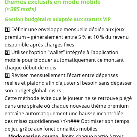
thèmes exclusifs en mode mobile
(≈ 385 mots)
Gestion budgétaire adaptée aux statuts VIP
1️⃣ Définir une enveloppe mensuelle dédiée aux jeux
premium – généralement entre 5 % et 10 % du revenu
disponible après charges fixes.
2️⃣ Utiliser l’option “wallet” intégrée à l’application
mobile pour bloquer automatiquement ce montant
chaque début de mois.
3️⃣ Réviser mensuellement l’écart entre dépenses
réelles et plafond afin d’ajuster si besoin sans dépasser
son budget global loisirs.
Cette méthode évite que le joueur ne se retrouve piégé
dans une spirale où chaque nouveau thème premium
entraîne automatiquement une hausse incontrôlée
des mises quotidiennes.\n\n### Optimiser son temps
de jeu grâce aux fonctionnalités mobiles
–
Mode session courte
: limite chaque partie à trois