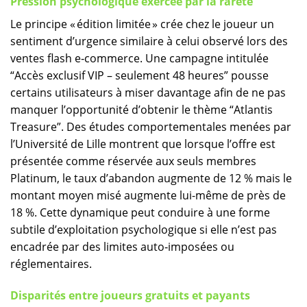
Pression psychologique exercée par la rareté
Le principe « édition limitée » crée chez le joueur un
sentiment d’urgence similaire à celui observé lors des
ventes flash e‑commerce. Une campagne intitulée
“Accès exclusif VIP – seulement 48 heures” pousse
certains utilisateurs à miser davantage afin de ne pas
manquer l’opportunité d’obtenir le thème “Atlantis
Treasure”. Des études comportementales menées par
l’Université de Lille montrent que lorsque l’offre est
présentée comme réservée aux seuls membres
Platinum, le taux d’abandon augmente de 12 % mais le
montant moyen misé augmente lui-même de près de
18 %. Cette dynamique peut conduire à une forme
subtile d’exploitation psychologique si elle n’est pas
encadrée par des limites auto‑imposées ou
réglementaires.
Disparités entre joueurs gratuits et payants