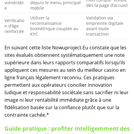
vulnérabl
depuis le menu principal
dès la page d’accueil
e
mobile
Utiliser la
Validation via
Vérificatio
reconnaissance
empreinte digitale
n d’âge
biométrique couplée au
avant toute
renforcée
KYC
transaction
En suivant cette liste Nowuproject.Eu constate que les
sites évalués obtiennent systématiquement une note
supérieure dans leurs rapports comparatifs lorsqu’ils
appliquent ces mesures au sein du meilleur casino en
ligne français légalement reconnu. Ces pratiques
permettent aux opérateurs concilier innovation
ludique et responsabilité sociétale sans sacrifier ni leur
image ni leur rentabilité immédiate grâce à une
fidélisation basée sur la confiance plutôt que sur la
contrainte cachée.*
Guide pratique : profiter intelligemment des