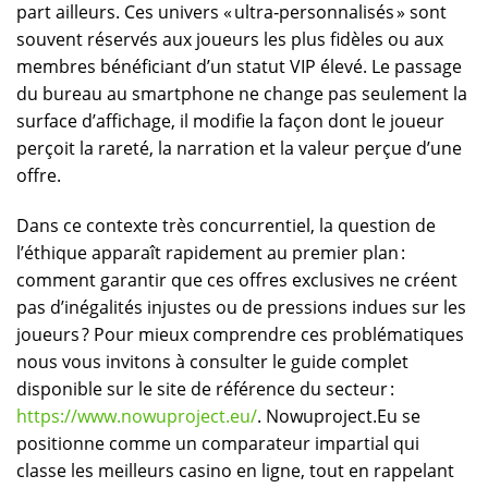
part ailleurs. Ces univers « ultra‑personnalisés » sont
souvent réservés aux joueurs les plus fidèles ou aux
membres bénéficiant d’un statut VIP élevé. Le passage
du bureau au smartphone ne change pas seulement la
surface d’affichage, il modifie la façon dont le joueur
perçoit la rareté, la narration et la valeur perçue d’une
offre.
Dans ce contexte très concurrentiel, la question de
l’éthique apparaît rapidement au premier plan :
comment garantir que ces offres exclusives ne créent
pas d’inégalités injustes ou de pressions indues sur les
joueurs ? Pour mieux comprendre ces problématiques
nous vous invitons à consulter le guide complet
disponible sur le site de référence du secteur :
https://www.nowuproject.eu/
. Nowuproject.Eu se
positionne comme un comparateur impartial qui
classe les meilleurs casino en ligne, tout en rappelant