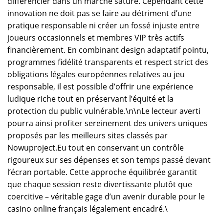
différencier dans un marché saturé. Cependant cette
innovation ne doit pas se faire au détriment d’une
pratique responsable ni créer un fossé injuste entre
joueurs occasionnels et membres VIP très actifs
financièrement. En combinant design adaptatif pointu,
programmes fidélité transparents et respect strict des
obligations légales européennes relatives au jeu
responsable, il est possible d’offrir une expérience
ludique riche tout en préservant l’équité et la
protection du public vulnérable.\n\nLe lecteur averti
pourra ainsi profiter sereinement des univers uniques
proposés par les meilleurs sites classés par
Nowuproject.Eu tout en conservant un contrôle
rigoureux sur ses dépenses et son temps passé devant
l’écran portable. Cette approche équilibrée garantit
que chaque session reste divertissante plutôt que
coercitive – véritable gage d’un avenir durable pour le
casino online français légalement encadré.\