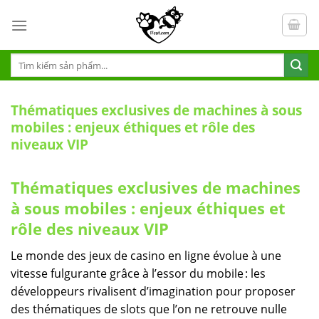
S
k
i
p
T
ì
t
m
o
k
Thématiques exclusives de machines à sous
c
i
mobiles : enjeux éthiques et rôle des
ế
o
m
niveaux VIP
n
:
t
Thématiques exclusives de machines
e
n
à sous mobiles : enjeux éthiques et
t
rôle des niveaux VIP
Le monde des jeux de casino en ligne évolue à une
vitesse fulgurante grâce à l’essor du mobile : les
développeurs rivalisent d’imagination pour proposer
des thématiques de slots que l’on ne retrouve nulle