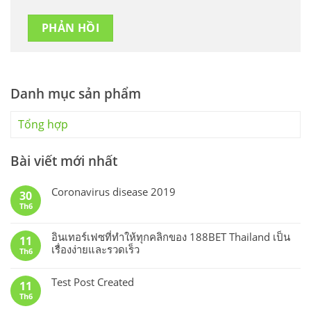
Danh mục sản phẩm
Tổng hợp
Bài viết mới nhất
Coronavirus disease 2019
30
Th6
อินเทอร์เฟซที่ทำให้ทุกคลิกของ 188BET Thailand เป็น
11
เรื่องง่ายและรวดเร็ว
Th6
Test Post Created
11
Th6