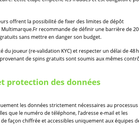
urs offrent la possibilité de fixer des limites de dépôt
 Multimarque.Fr recommande de définir une barrière de 20
 gratuits sans mettre en danger son budget.
tité du joueur (re‑validation KYC) et respecter un délai de 48 h
ns provenant de spins gratuits sont soumis aux mêmes contr
et protection des données
quement les données strictement nécessaires au processus
lles que le numéro de téléphone, l’adresse e‑mail et les
de façon chiffrée et accessibles uniquement aux équipes d