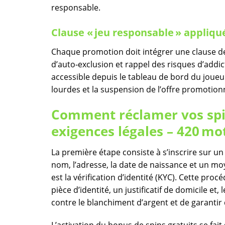
responsable.
Clause « jeu responsable » appliqu
Chaque promotion doit intégrer une clause de
d’auto‑exclusion et rappel des risques d’addic
accessible depuis le tableau de bord du joue
lourdes et la suspension de l’offre promotionn
Comment réclamer vos spin
exigences légales – 420 mo
La première étape consiste à s’inscrire sur un
nom, l’adresse, la date de naissance et un mo
est la vérification d’identité (KYC). Cette pro
pièce d’identité, un justificatif de domicile et,
contre le blanchiment d’argent et de garantir 