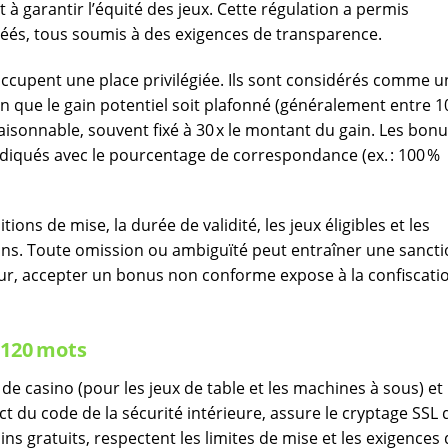
 à garantir l’équité des jeux. Cette régulation a permis
éés, tous soumis à des exigences de transparence.
 occupent une place privilégiée. Ils sont considérés comme u
n que le gain potentiel soit plafonné (généralement entre 10
aisonnable, souvent fixé à 30 x le montant du gain. Les bon
ndiqués avec le pourcentage de correspondance (ex. : 100 %
ons de mise, la durée de validité, les jeux éligibles et les
ons. Toute omission ou ambiguïté peut entraîner une sanct
joueur, accepter un bonus non conforme expose à la confiscati
– 120 mots
e de casino (pour les jeux de table et les machines à sous) et 
pect du code de la sécurité intérieure, assure le cryptage SSL 
ins gratuits, respectent les limites de mise et les exigences 