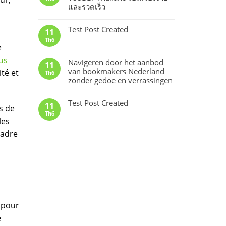
และรวดเร็ว
Test Post Created
11
Th6
e
us
Navigeren door het aanbod
11
van bookmakers Nederland
té et
Th6
zonder gedoe en verrassingen
Test Post Created
11
s de
Th6
les
cadre
t pour
e