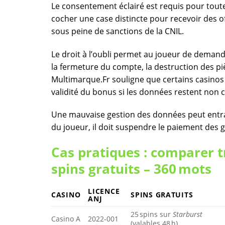
Le consentement éclairé est requis pour toute 
cocher une case distincte pour recevoir des of
sous peine de sanctions de la CNIL.
Le droit à l’oubli permet au joueur de deman
la fermeture du compte, la destruction des piè
Multimarque.Fr souligne que certains casinos 
validité du bonus si les données restent non
Une mauvaise gestion des données peut entraîne
du joueur, il doit suspendre le paiement des 
Cas pratiques : comparer t
spins gratuits – 360 mots
LICENCE
CASINO
SPINS GRATUITS
ANJ
25 spins sur
Starburst
Casino A
2022‑001
(valables 48 h)