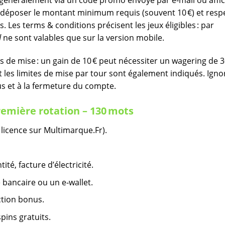
it généralement via un code promo envoyé par e‑mail ou affi
it déposer le montant minimum requis (souvent 10 €) et resp
rs. Les terms & conditions précisent les jeux éligibles : par
d
ne sont valables que sur la version mobile.
ces de mise : un gain de 10 € peut nécessiter un wagering de 3
et les limites de mise par tour sont également indiqués. Igno
us et à la fermeture du compte.
remière rotation – 130 mots
a licence sur Multimarque.Fr).
té, facture d’électricité.
bancaire ou un e‑wallet.
ction bonus.
spins gratuits.