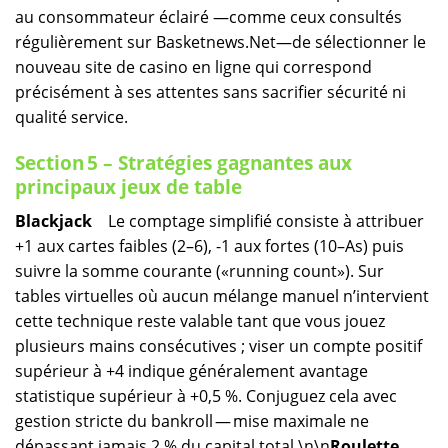
au consommateur éclairé —comme ceux consultés
régulièrement sur Basketnews.Net—de sélectionner le
nouveau site de casino en ligne qui correspond
précisément à ses attentes sans sacrifier sécurité ni
qualité service.
Section 5 – Stratégies gagnantes aux
principaux jeux de table
Blackjack
Le comptage simplifié consiste à attribuer
+1 aux cartes faibles (2–6), -1 aux fortes (10–As) puis
suivre la somme courante («​running count​»). Sur
tables virtuelles où aucun mélange manuel n’intervient
cette technique reste valable tant que vous jouez
plusieurs mains consécutives ; viser un compte positif
supérieur à +4 indique généralement avantage
statistique supérieur à +0,5 %. Conjuguez cela avec
gestion stricte du bankroll — mise maximale ne
dépassant jamais 2 % du capital total.\n\n
Roulette