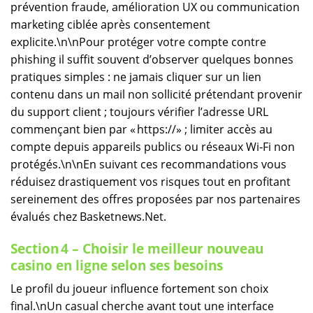
prévention fraude, amélioration UX ou communication
marketing ciblée après consentement
explicite.\n\nPour protéger votre compte contre
phishing il suffit souvent d’observer quelques bonnes
pratiques simples : ne jamais cliquer sur un lien
contenu dans un mail non sollicité prétendant provenir
du support client ; toujours vérifier l’adresse URL
commençant bien par « https://» ; limiter accès au
compte depuis appareils publics ou réseaux Wi‑Fi non
protégés.\n\nEn suivant ces recommandations vous
réduisez drastiquement vos risques tout en profitant
sereinement des offres proposées par nos partenaires
évalués chez Basketnews.Net.
Section 4 – Choisir le meilleur nouveau
casino en ligne selon ses besoins
Le profil du joueur influence fortement son choix
final.\nUn casual cherche avant tout une interface