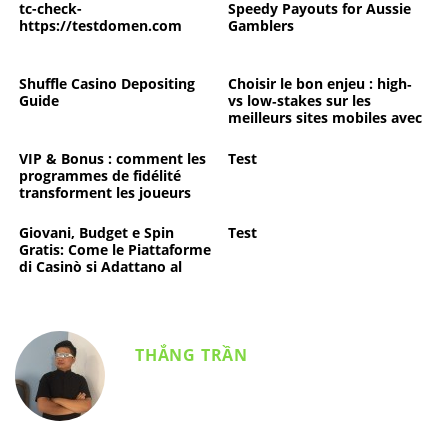
tc-check-
Speedy Payouts for Aussie
https://testdomen.com
Gamblers
Shuffle Casino Depositing
Choisir le bon enjeu : high‑
Guide
vs low‑stakes sur les
meilleurs sites mobiles avec
croupiers en direct pour
bien commencer l’année
VIP & Bonus : comment les
Test
programmes de fidélité
transforment les joueurs
ordinaires en membres
d’élite
Giovani, Budget e Spin
Test
Gratis: Come le Piattaforme
di Casinò si Adattano al
Rientro a Scuola
THẮNG TRẦN