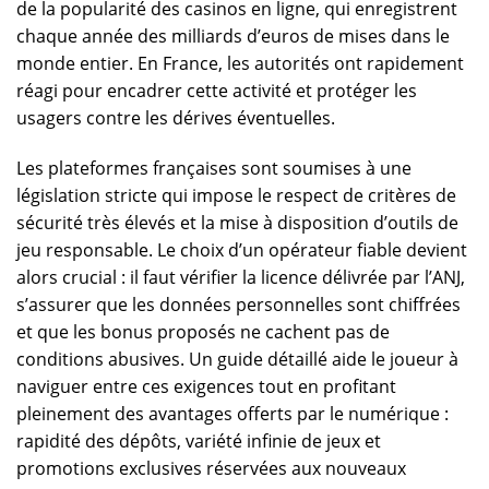
de la popularité des casinos en ligne, qui enregistrent
chaque année des milliards d’euros de mises dans le
monde entier. En France, les autorités ont rapidement
réagi pour encadrer cette activité et protéger les
usagers contre les dérives éventuelles.
Les plateformes françaises sont soumises à une
législation stricte qui impose le respect de critères de
sécurité très élevés et la mise à disposition d’outils de
jeu responsable. Le choix d’un opérateur fiable devient
alors crucial : il faut vérifier la licence délivrée par l’ANJ,
s’assurer que les données personnelles sont chiffrées
et que les bonus proposés ne cachent pas de
conditions abusives. Un guide détaillé aide le joueur à
naviguer entre ces exigences tout en profitant
pleinement des avantages offerts par le numérique :
rapidité des dépôts, variété infinie de jeux et
promotions exclusives réservées aux nouveaux