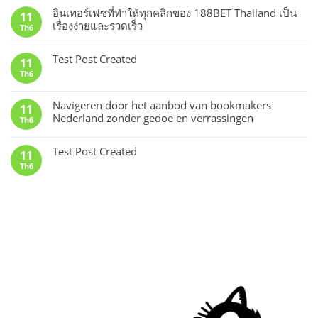
อินเทอร์เฟซที่ทำให้ทุกคลิกของ 188BET Thailand เป็น
11
เรื่องง่ายและรวดเร็ว
Th6
Test Post Created
11
Th6
Navigeren door het aanbod van bookmakers
11
Nederland zonder gedoe en verrassingen
Th6
Test Post Created
11
Th6