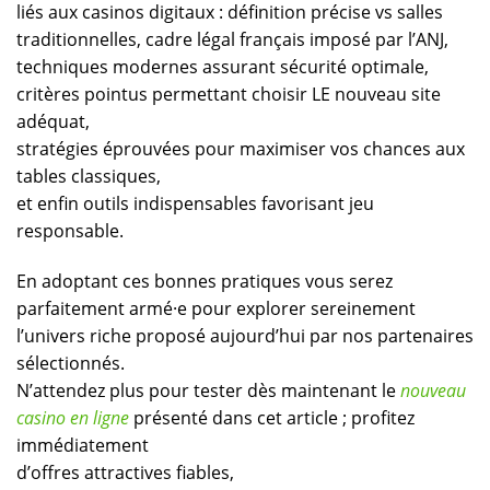
liés aux casinos digitaux : définition précise vs salles
traditionnelles, cadre légal français imposé par l’ANJ,
techniques modernes assurant sécurité optimale,
critères pointus permettant choisir LE nouveau site
adéquat,
stratégies éprouvées pour maximiser vos chances aux
tables classiques,
et enfin outils indispensables favorisant jeu
responsable.​
En adoptant ces bonnes pratiques vous serez
parfaitement armé·e pour explorer sereinement
l’univers riche proposé aujourd’hui par nos partenaires
sélectionnés.
N’attendez plus pour tester dès maintenant le
nouveau
casino en ligne
présenté dans cet article ; profitez
immédiatement
d’offres attractives fiables,