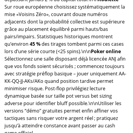
Sur roue européenne choisissez systématiquement la
mise «​Voisins Zéro​», couvrant douze numéros
adjacents dont la probabilité collective est supérieure
grâce au placement équilibré parmi hauts/bas
pairs/impairs. Statistiques historiques montrent
qu’environ
45 %
des tirages tombent parmi ces cases
lors d’une série courte (<25 spins).\n\n
Poker online
Sélectionnez une salle disposant déjà licencée ANJ afin
que vos fonds soient sécurisés ; commencez toujours
avec stratégie préflop basique ­– jouer uniquement AA‐
KK‐QQ‐JJ‐AKs/AKo quand position tardive permet
minimiser risque. Post‑flop privilégiez lecture
dynamique basée sur taille pot versus bet sizing
adverse pour identifier bluff possible.\n\nUtiliser les
versions “démo” gratuites permet enfin affiner vos
tactiques sans risquer votre argent réel ; pratiquez
jusqu’à atteindre constance avant passer au cash
game officiel.