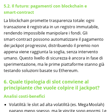
5.2. Il futuro: pagamenti con blockchain e
smart‑contract
La blockchain promette trasparenza totale: ogni
transazione è registrata in un registro immutabile,
rendendo impossibile manipolare i fondi. Gli
smart‑contract possono automatizzare il pagamento
dei jackpot progressivi, distribuendo il premio non
appena viene raggiunta la soglia, senza intervento
umano. Questo livello di sicurezza è ancora in fase di
sperimentazione, ma le prime piattaforme stanno già
testando soluzioni basate su Ethereum.
6. Quale tipologia di slot conviene al
principiante che vuole colpire il jackpot?
Analisi costi‑benefici
Volatilità: le slot ad alta volatilità (es. Mega Moolah)
pagano meno spesso, ma le vincite sono enormi. Le