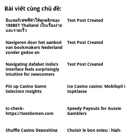
Bài viết cùng chủ đề:
อินเทอร์เฟซที่ทำให้ทุกคลิกของ
Test Post Created
188BET Thailand เป็นเรื่องง่าย
และรวดเร็ว
Navigeren door het aanbod
Test Post Created
van bookmakers Nederland
zonder gedoe en
verrassingen
Navigating dafabet india’s
Test Post Created
interface feels surprisingly
intuitive for newcomers
Pin up Casino Game
Ice Casino casino: Mobilspil i
Selection Insights
topklasse
tc-check-
Speedy Payouts for Aussie
https://testdomen.com
Gamblers
Shuffle Casino Depositing
Choisir le bon enjeu : high‑