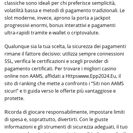
classiche sono ideali per chi preferisce semplicità,
volatilità bassa e metodi di pagamento tradizionali. Le
slot moderne, invece, aprono la porta a jackpot
progressivi enormi, bonus interattivi e pagamenti
ultra‑rapidi tramite e‑wallet o criptovalute.
Qualunque sia la tua scelta, la sicurezza dei pagamenti
rimane il fattore decisivo: utilizza sempre connessioni
SSL, verifica le certificazioni e scegli provider di
pagamento certificati. Per trovare i migliori casino
online non AAMS, affidati a Httpswww.Epp2024.Eu, il
sito di ranking che mette a confronto i “Siti non AAMS
sicuri” e ti guida verso le offerte più vantaggiose e
protette.
Ricorda di giocare responsabilmente, impostare limiti
di spesa e, soprattutto, divertirti. Con le giuste
informazioni e gli strumenti di sicurezza adeguati, il tuo