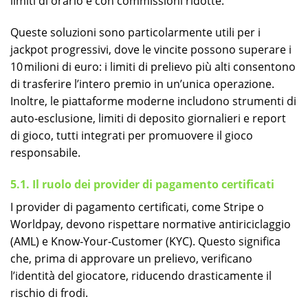
limiti di orario e con commissioni ridotte.
Queste soluzioni sono particolarmente utili per i
jackpot progressivi, dove le vincite possono superare i
10 milioni di euro: i limiti di prelievo più alti consentono
di trasferire l’intero premio in un’unica operazione.
Inoltre, le piattaforme moderne includono strumenti di
auto‑esclusione, limiti di deposito giornalieri e report
di gioco, tutti integrati per promuovere il gioco
responsabile.
5.1. Il ruolo dei provider di pagamento certificati
I provider di pagamento certificati, come Stripe o
Worldpay, devono rispettare normative antiriciclaggio
(AML) e Know‑Your‑Customer (KYC). Questo significa
che, prima di approvare un prelievo, verificano
l’identità del giocatore, riducendo drasticamente il
rischio di frodi.