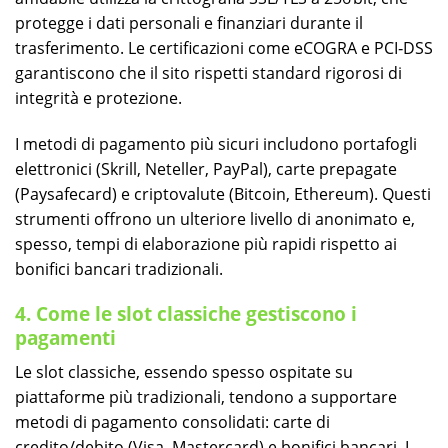
protegge i dati personali e finanziari durante il
trasferimento. Le certificazioni come eCOGRA e PCI‑DSS
garantiscono che il sito rispetti standard rigorosi di
integrità e protezione.
I metodi di pagamento più sicuri includono portafogli
elettronici (Skrill, Neteller, PayPal), carte prepagate
(Paysafecard) e criptovalute (Bitcoin, Ethereum). Questi
strumenti offrono un ulteriore livello di anonimato e,
spesso, tempi di elaborazione più rapidi rispetto ai
bonifici bancari tradizionali.
4. Come le slot classiche gestiscono i
pagamenti
Le slot classiche, essendo spesso ospitate su
piattaforme più tradizionali, tendono a supportare
metodi di pagamento consolidati: carte di
credito/debito (Visa, Mastercard) e bonifici bancari. I