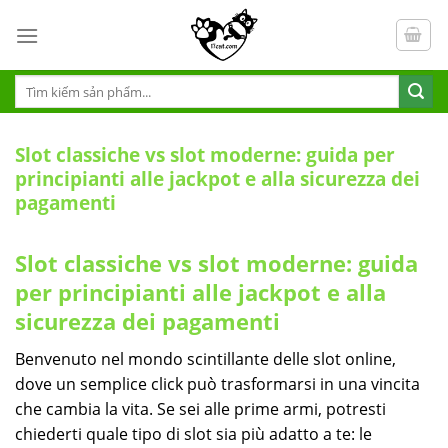
S
k
i
p
T
ì
t
m
o
k
Slot classiche vs slot moderne: guida per
c
i
principianti alle jackpot e alla sicurezza dei
ế
o
m
pagamenti
n
:
t
Slot classiche vs slot moderne: guida
e
n
per principianti alle jackpot e alla
t
sicurezza dei pagamenti
Benvenuto nel mondo scintillante delle slot online,
dove un semplice click può trasformarsi in una vincita
che cambia la vita. Se sei alle prime armi, potresti
chiederti quale tipo di slot sia più adatto a te: le