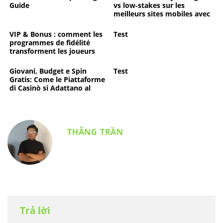
Guide
vs low‑stakes sur les
meilleurs sites mobiles avec
croupiers en direct pour
bien commencer l’année
VIP & Bonus : comment les
Test
programmes de fidélité
transforment les joueurs
ordinaires en membres
d’élite
Giovani, Budget e Spin
Test
Gratis: Come le Piattaforme
di Casinò si Adattano al
Rientro a Scuola
THẮNG TRẦN
Trả lời