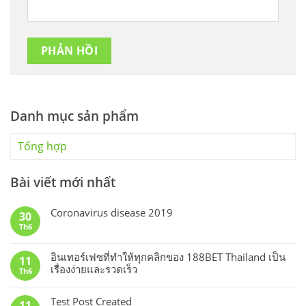
Danh mục sản phẩm
Tổng hợp
Bài viết mới nhất
Coronavirus disease 2019
30
Th6
อินเทอร์เฟซที่ทำให้ทุกคลิกของ 188BET Thailand เป็น
11
เรื่องง่ายและรวดเร็ว
Th6
Test Post Created
11