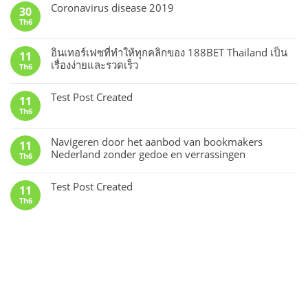
Coronavirus disease 2019
30
Th6
อินเทอร์เฟซที่ทำให้ทุกคลิกของ 188BET Thailand เป็น
11
เรื่องง่ายและรวดเร็ว
Th6
Test Post Created
11
Th6
Navigeren door het aanbod van bookmakers
11
Nederland zonder gedoe en verrassingen
Th6
Test Post Created
11
Th6