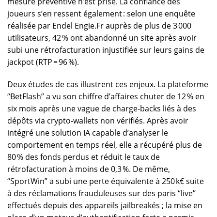
mesure préventive n’est prise. La confiance des
joueurs s’en ressent également : selon une enquête
réalisée par Endel Engie.Fr auprès de plus de 3 000
utilisateurs, 42 % ont abandonné un site après avoir
subi une rétrofacturation injustifiée sur leurs gains de
jackpot (RTP = 96 %).
Deux études de cas illustrent ces enjeux. La plateforme
“BetFlash” a vu son chiffre d’affaires chuter de 12 % en
six mois après une vague de charge‑backs liés à des
dépôts via crypto‑wallets non vérifiés. Après avoir
intégré une solution IA capable d’analyser le
comportement en temps réel, elle a récupéré plus de
80 % des fonds perdus et réduit le taux de
rétrofacturation à moins de 0,3 %. De même,
“SportWin” a subi une perte équivalente à 250 k€ suite
à des réclamations frauduleuses sur des paris “live”
effectués depuis des appareils jailbreakés ; la mise en