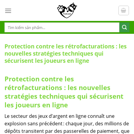
S
k
i
p
T
ì
t
m
o
k
Protection contre les rétrofacturations : les
c
i
nouvelles stratégies techniques qui
ế
o
m
sécurisent les joueurs en ligne
n
:
t
Protection contre les
e
n
rétrofacturations : les nouvelles
t
stratégies techniques qui sécurisent
les joueurs en ligne
Le secteur des jeux d’argent en ligne connaît une
explosion sans précédent : chaque jour, des millions de
dépôts transitent par des passerelles de paiement, que