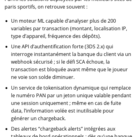
paris sportifs, on retrouve souvent :
Un moteur ML capable d’analyser plus de 200
variables par transaction (montant, localisation IP,
type d’appareil, fréquence des dépôts).
Une API d’authentification forte (3DS 2.x) qui
interroge instantanément la banque du client via un
webhook sécurisé ; si le défi SCA échoue, la
transaction est bloquée avant même que le joueur
ne voie son solde diminuer.
Un service de tokenisation dynamique qui remplace
le numéro PAN par un jeton unique valable pendant
une session uniquement ; même en cas de fuite
data, l’information volée est inutilisable pour
générer un chargeback.
Des alertes “chargeback alerts” intégrées aux
tableaux de bord opérationnels : dès qu’une banque