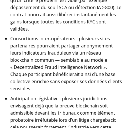
qu’un critère prédéfini est violé (par exemple
dépassement du seuil SCA ou détection IA > 800). Le
contrat pourrait aussi libérer instantanément les
gains lorsque toutes les conditions KYC sont
validées.
Consortiums inter‑opérateurs : plusieurs sites
partenaires pourraient partager anonymement
leurs indicateurs frauduleux via un réseau
blockchain commun — semblable au modèle
« Decentralized Fraud Intelligence Network ».
Chaque participant bénéficierait ainsi d’une base
collective enrichie sans exposer ses données clients
sensibles.
Anticipation législative : plusieurs juridictions
envisagent déjà que la preuve blockchain soit
admissible devant les tribunaux comme élément
probatoire irréfutable lors d’un litige chargeback;
cela pousserait fortement l’industrie vers cette