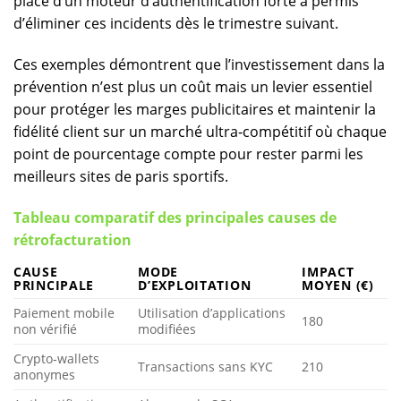
place d’un moteur d’authentification forte a permis
d’éliminer ces incidents dès le trimestre suivant.
Ces exemples démontrent que l’investissement dans la
prévention n’est plus un coût mais un levier essentiel
pour protéger les marges publicitaires et maintenir la
fidélité client sur un marché ultra‑compétitif où chaque
point de pourcentage compte pour rester parmi les
meilleurs sites de paris sportifs.
Tableau comparatif des principales causes de
rétrofacturation
CAUSE
MODE
IMPACT
PRINCIPALE
D’EXPLOITATION
MOYEN (€)
Paiement mobile
Utilisation d’applications
180
non vérifié
modifiées
Crypto‑wallets
Transactions sans KYC
210
anonymes