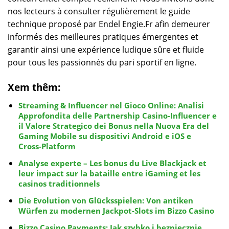
nos lecteurs à consulter régulièrement le guide
technique proposé par Endel Engie.Fr afin demeurer
informés des meilleures pratiques émergentes et
garantir ainsi une expérience ludique sûre et fluide
pour tous les passionnés du pari sportif en ligne.
Xem thêm:
Streaming & Influencer nel Gioco Online: Analisi
Approfondita delle Partnership Casino‑Influencer e
il Valore Strategico dei Bonus nella Nuova Era del
Gaming Mobile su dispositivi Android e iOS e
Cross‑Platform
Analyse experte – Les bonus du Live Blackjack et
leur impact sur la bataille entre iGaming et les
casinos traditionnels
Die Evolution von Glücksspielen: Von antiken
Würfen zu modernen Jackpot‑Slots im Bizzo Casino
Bizzo Casino Payments: Jak szybko i bezpiecznie