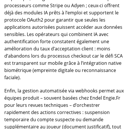
processeurs comme Stripe ou Adyen ; ceux‑ci offrent
déjà des modules IA prêts à l’emploi et supportent le
protocole OAuth2 pour garantir que seules les
applications autorisées puissent accéder aux données
sensibles. Les opérateurs qui combinent IA avec
authentification forte constatent également une
amélioration du taux d’acceptation client : moins
d’abandons lors du processus checkout car le défi SCA
est transparent sur mobile grâce à l’intégration native
biométrique (empreinte digitale ou reconnaissance
faciale).
Enfin, la gestion automatisée via webhooks permet aux
équipes produit – souvent basées chez Endel Engie.Fr
pour leurs revues techniques – d’orchestrer
rapidement des actions correctives : suspension
temporaire du compte suspecte ou demande
supplémentaire au joueur (document justificatif), tout