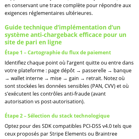
en conservant une trace complète pour répondre aux
exigences réglementaires ultérieures.
Guide technique d’implémentation d’un
système anti‑chargeback efficace pour un
site de pari en ligne
Étape 1 – Cartographie du flux de paiement
Identifiez chaque point où l’argent quitte ou entre dans
votre plateforme : page dépôt → passerelle → banque
→ wallet interne → mise → gain → retrait. Notez où
sont stockées les données sensibles (PAN, CVV) et où
s’exécutent les contrôles anti‑fraude (avant
autorisation vs post‑autorisation).
Étape 2 – Sélection du stack technologique
Optez pour des SDK compatibles PCI‑DSS v4.0 tels que
ceux proposés par Stripe Elements ou Braintree