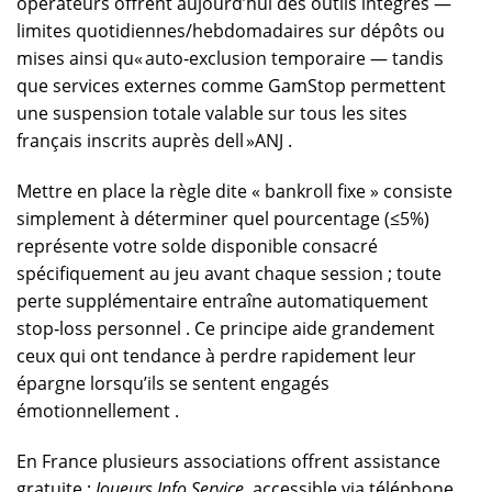
opérateurs offrent aujourd’hui des outils intégrés —
limites quotidiennes/hebdomadaires sur dépôts ou
mises ainsi qu« auto‑exclusion temporaire — tandis
que services externes comme GamStop permettent
une suspension totale valable sur tous les sites
français inscrits auprès dell »ANJ .
Mettre en place la règle dite « bankroll fixe » consiste
simplement à déterminer quel pourcentage (≤5%)
représente votre solde disponible consacré
spécifiquement au jeu avant chaque session ; toute
perte supplémentaire entraîne automatiquement
stop‑loss personnel . Ce principe aide grandement
ceux qui ont tendance à perdre rapidement leur
épargne lorsqu’ils se sentent engagés
émotionnellement .
En France plusieurs associations offrent assistance
gratuite :
Joueurs Info Service
, accessible via téléphone