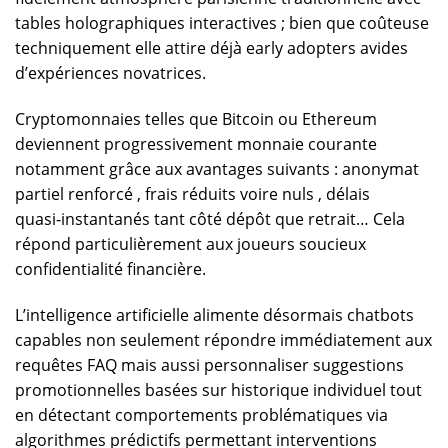
tables holographiques interactives ; bien que coûteuse
techniquement elle attire déjà early adopters avides
d’expériences novatrices.
Cryptomonnaies telles que Bitcoin ou Ethereum
deviennent progressivement monnaie courante
notamment grâce aux avantages suivants : anonymat
partiel renforcé , frais réduits voire nuls , délais
quasi‑instantanés tant côté dépôt que retrait… Cela
répond particulièrement aux joueurs soucieux
confidentialité financière.
L’intelligence artificielle alimente désormais chatbots
capables non seulement répondre immédiatement aux
requêtes FAQ mais aussi personnaliser suggestions
promotionnelles basées sur historique individuel tout
en détectant comportements problématiques via
algorithmes prédictifs permettant interventions