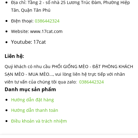
Địa chỉ: Tầng 2 - số nhà 25 Lương Trúc Đàm, Phường Hiệp
Tân, Quận Tân Phú
Điện thoại:
0386442324
Website: www.17cat.com
Youtube: 17cat
Liên hệ:
Quý khách có nhu cầu PHỐI GIỐNG MÈO - ĐẶT PHÒNG KHÁCH
SẠN MÈO - MUA MÈO..., vui lòng liên hệ trực tiếp với nhân
viên tư vấn của chúng tôi qua zalo:
0386442324
Danh mục sản phẩm
Hướng dẫn đặt hàng
Hướng dẫn thanh toán
Điều khoản và trách nhiệm