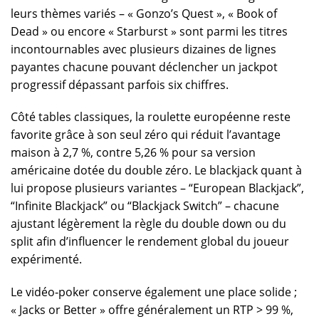
leurs thèmes variés – « Gonzo’s Quest », « Book of
Dead » ou encore « Starburst » sont parmi les titres
incontournables avec plusieurs dizaines de lignes
payantes chacune pouvant déclencher un jackpot
progressif dépassant parfois six chiffres.
Côté tables classiques, la roulette européenne reste
favorite grâce à son seul zéro qui réduit l’avantage
maison à 2,7 %, contre 5,26 % pour sa version
américaine dotée du double zéro. Le blackjack quant à
lui propose plusieurs variantes – “European Blackjack”,
“Infinite Blackjack” ou “Blackjack Switch” – chacune
ajustant légèrement la règle du double down ou du
split afin d’influencer le rendement global du joueur
expérimenté.
Le vidéo‑poker conserve également une place solide ;
« Jacks or Better » offre généralement un RTP > 99 %,