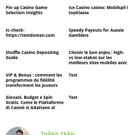
Pin up Casino Game
Ice Casino casino: Mobilspil i
Selection Insights
topklasse
tc-check-
Speedy Payouts for Aussie
https://testdomen.com
Gamblers
Shuffle Casino Depositing
Choisir le bon enjeu : high‑
Guide
vs low‑stakes sur les
meilleurs sites mobiles avec
croupiers en direct pour
bien commencer l’année
VIP & Bonus : comment les
Test
programmes de fidélité
transforment les joueurs
ordinaires en membres
d’élite
Giovani, Budget e Spin
Test
Gratis: Come le Piattaforme
di Casinò si Adattano al
Rientro a Scuola
THẮNG TRẦN