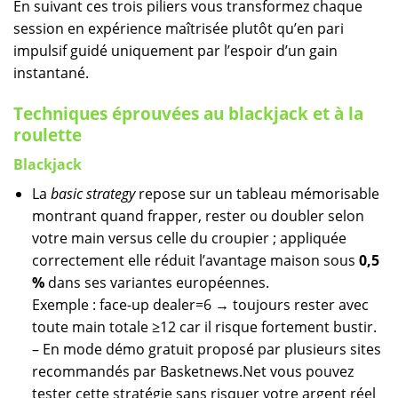
En suivant ces trois piliers vous transformez chaque
session en expérience maîtrisée plutôt qu’en pari
impulsif guidé uniquement par l’espoir d’un gain
instantané.
Techniques éprouvées au blackjack et à la
roulette
Blackjack
La
basic strategy
repose sur un tableau mémorisable
montrant quand frapper, rester ou doubler selon
votre main versus celle du croupier ; appliquée
correctement elle réduit l’avantage maison sous
0,5
%
dans ses variantes européennes.
Exemple : face-up dealer=6 → toujours rester avec
toute main totale ≥12 car il risque fortement bustir.
– En mode démo gratuit proposé par plusieurs sites
recommandés par Basketnews.Net vous pouvez
tester cette stratégie sans risquer votre argent réel