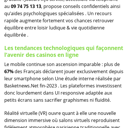
au
09 74 75 13 13
, propose conseils confidentiels ainsi
qu’aides psychologiques spécialisées . Un recours
rapide augmente fortement vos chances retrouver
équilibre entre loisir ludique & vie quotidienne
équilibrée .
Les tendances technologiques qui façonnent
l’avenir des casinos en ligne
Le mobile continue son ascension imparable : plus de
67%
des Français déclarent jouer exclusivement depuis
leur smartphone selon Une étude interne réalisée par
Basketnews.Net fin‑2023 . Les plateformes investissent
donc lourdement dans UI responsive adaptée aux
petits écrans sans sacrifier graphismes ni fluidité.
Réalité virtuelle (VR) ouvre quant à elle une nouvelle
dimension immersive où salons virtuels reproduisent
fidèlement atmosphère parisienne traditionnelle avec