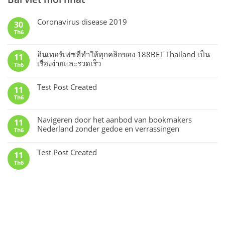
Coronavirus disease 2019
30
Th6
อินเทอร์เฟซที่ทำให้ทุกคลิกของ 188BET Thailand เป็น
11
เรื่องง่ายและรวดเร็ว
Th6
Test Post Created
11
Th6
Navigeren door het aanbod van bookmakers
11
Nederland zonder gedoe en verrassingen
Th6
Test Post Created
11
Th6