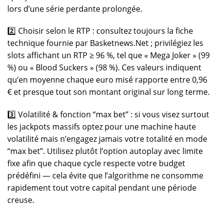
lors d’une série perdante prolongée.
2️⃣ Choisir selon le RTP : consultez toujours la fiche
technique fournie par Basketnews.Net ; privilégiez les
slots affichant un RTP ≥ 96 %, tel que « Mega Joker » (99
%) ou « Blood Suckers » (98 %). Ces valeurs indiquent
qu’en moyenne chaque euro misé rapporte entre 0,96
€ et presque tout son montant original sur long terme.
3️⃣ Volatilité & fonction “max bet” : si vous visez surtout
les jackpots massifs optez pour une machine haute
volatilité mais n’engagez jamais votre totalité en mode
“max bet”. Utilisez plutôt l’option autoplay avec limite
fixe afin que chaque cycle respecte votre budget
prédéfini — cela évite que l’algorithme ne consomme
rapidement tout votre capital pendant une période
creuse.