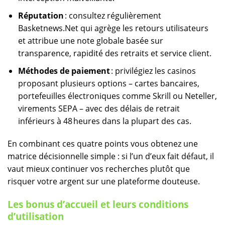
Réputation
: consultez régulièrement
Basketnews.Net qui agrège les retours utilisateurs
et attribue une note globale basée sur
transparence, rapidité des retraits et service client.
Méthodes de paiement
: privilégiez les casinos
proposant plusieurs options – cartes bancaires,
portefeuilles électroniques comme Skrill ou Neteller,
virements SEPA – avec des délais de retrait
inférieurs à 48 heures dans la plupart des cas.
En combinant ces quatre points vous obtenez une
matrice décisionnelle simple : si l’un d’eux fait défaut, il
vaut mieux continuer vos recherches plutôt que
risquer votre argent sur une plateforme douteuse.
Les bonus d’accueil et leurs conditions
d’utilisation