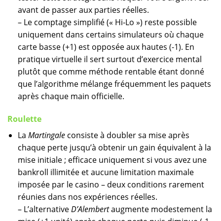
avant de passer aux parties réelles.
– Le comptage simplifié (« Hi‑Lo ») reste possible
uniquement dans certains simulateurs où chaque
carte basse (+1) est opposée aux hautes (-1). En
pratique virtuelle il sert surtout d’exercice mental
plutôt que comme méthode rentable étant donné
que l’algorithme mélange fréquemment les paquets
après chaque main officielle.
Roulette
La
Martingale
consiste à doubler sa mise après
chaque perte jusqu’à obtenir un gain équivalent à la
mise initiale ; efficace uniquement si vous avez une
bankroll illimitée et aucune limitation maximale
imposée par le casino – deux conditions rarement
réunies dans nos expériences réelles.
– L’alternative
D’Alembert
augmente modestement la