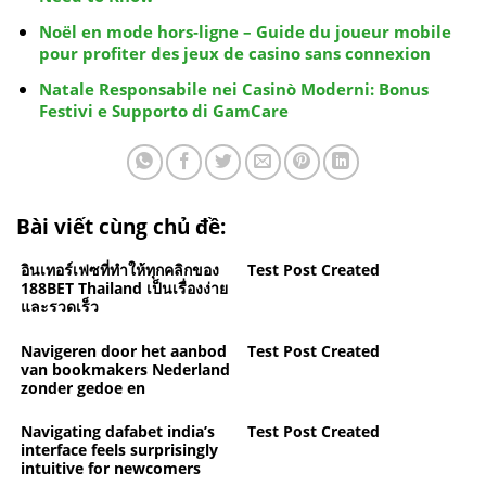
Noël en mode hors‑ligne – Guide du joueur mobile
pour profiter des jeux de casino sans connexion
Natale Responsabile nei Casinò Moderni: Bonus
Festivi e Supporto di GamCare
Bài viết cùng chủ đề:
อินเทอร์เฟซที่ทำให้ทุกคลิกของ
Test Post Created
188BET Thailand เป็นเรื่องง่าย
และรวดเร็ว
Navigeren door het aanbod
Test Post Created
van bookmakers Nederland
zonder gedoe en
verrassingen
Navigating dafabet india’s
Test Post Created
interface feels surprisingly
intuitive for newcomers