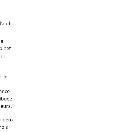
l’audit
ue
binet
ui
r le
iance
ribuée
ueurs.
on deux
rois