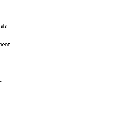
ais
ement
du