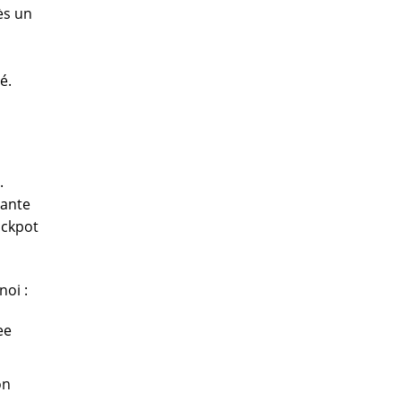
ès un
é.
.
dante
ackpot
noi :
ee
on