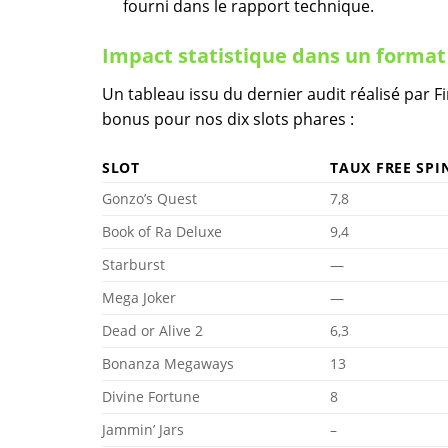
fourni dans le rapport technique.
Impact statistique dans un format
Un tableau issu du dernier audit réalisé par 
bonus pour nos dix slots phares :
SLOT
TAUX FREE SPI
Gonzo’s Quest
7,8
Book of Ra Deluxe
9,4
Starburst
—
Mega Joker
—
Dead or Alive 2
6,3
Bonanza Megaways
13
Divine Fortune
8
Jammin’ Jars
–