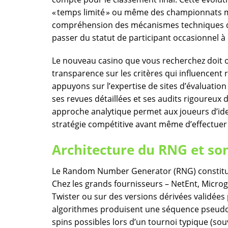
« temps limité » ou même des championnats men
compréhension des mécanismes techniques de
passer du statut de participant occasionnel à 
Le nouveau casino que vous recherchez doit 
transparence sur les critères qui influencent
appuyons sur l’expertise de sites d’évaluat
ses revues détaillées et ses audits rigoureux 
approche analytique permet aux joueurs d’iden
stratégie compétitive avant même d’effectuer 
Architecture du RNG et son
Le Random Number Generator (RNG) constitu
Chez les grands fournisseurs – NetEnt, Micro
Twister ou sur des versions dérivées validées
algorithmes produisent une séquence pseudo‑
spins possibles lors d’un tournoi typique (souv