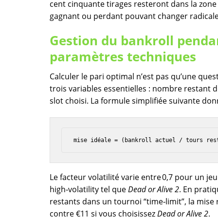
cent cinquante tirages resteront dans la zo
gagnant ou perdant pouvant changer radical
Gestion du bankroll pendan
paramètres techniques
Calculer le pari optimal n’est pas qu’une ques
trois variables essentielles : nombre restant d
slot choisi. La formule simplifiée suivante d
Le facteur volatilité varie entre 0,7 pour un j
high‑volatility tel que
Dead or Alive 2
. En pratiq
restants dans un tournoi “time‑limit”, la mi
contre €11 si vous choisissez
Dead or Alive 2
.