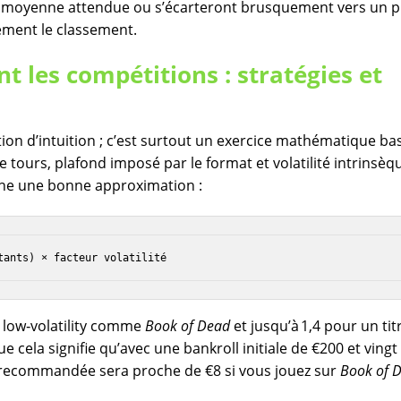
ne moyenne attendue ou s’écarteront brusquement vers un p
ement le classement.
t les compétitions : stratégies et
tion d’intuition ; c’est surtout un exercice mathématique ba
e tours, plafond imposé par le format et volatilité intrinsèq
onne une bonne approximation :
eu low‑volatility comme
Book of Dead
et jusqu’à 1,4 pour un tit
ue cela signifie qu’avec une bankroll initiale de €200 et vingt
se recommandée sera proche de €8 si vous jouez sur
Book of 