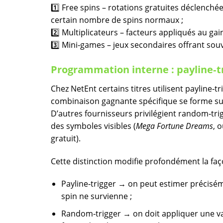
1️⃣ Free spins – rotations gratuites déclench
certain nombre de spins normaux ;
2️⃣ Multiplicateurs – facteurs appliqués au gai
3️⃣ Mini‑games – jeux secondaires offrant sou
Programmation interne : payline‑t
Chez NetEnt certains titres utilisent payline‑t
combinaison gagnante spécifique se forme sur 
D’autres fournisseurs privilégient random‑tri
des symboles visibles (
Mega Fortune Dreams
, 
gratuit).
Cette distinction modifie profondément la faço
Payline‐trigger → on peut estimer précis
spin ne survienne ;
Random‐trigger → on doit appliquer une va