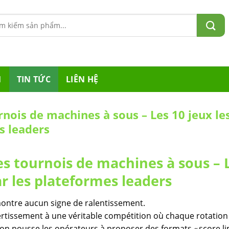
m:
M
TIN TỨC
LIÊN HỆ
nois de machines à sous – Les 10 jeux le
s leaders
s tournois de machines à sous – 
ar les plateformes leaders
montre aucun signe de ralentissement.
rtissement à une véritable compétition où chaque rotation
ion pousse les opérateurs à proposer des formats « score lim