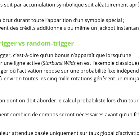
ées soit par accumulation symbolique soit aléatoirement apr
n brut durant toute l’apparition d’un symbole spécial ;
vent des crédits additionnels ou même un jackpot instantan
rigger vs random‑trigger
rigger, c’est-à-dire qu’un bonus n’apparaît que lorsqu’une
une ligne active (
Starburst Wilds
en est l’exemple classique)
gger où l’activation repose sur une probabilité fixe indépen
où environ toutes les cinq mille rotations génèrent un mini j
n dont on doit aborder le calcul probabiliste lors d’un tour
ément combien de combos seront nécessaires avant qu’un fr
leur attendue basée uniquement sur taux global d’activati