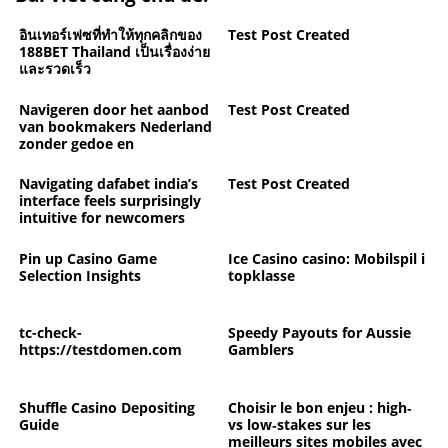
อินเทอร์เฟซที่ทำให้ทุกคลิกของ
Test Post Created
188BET Thailand เป็นเรื่องง่าย
และรวดเร็ว
Navigeren door het aanbod
Test Post Created
van bookmakers Nederland
zonder gedoe en
verrassingen
Navigating dafabet india’s
Test Post Created
interface feels surprisingly
intuitive for newcomers
Pin up Casino Game
Ice Casino casino: Mobilspil i
Selection Insights
topklasse
tc-check-
Speedy Payouts for Aussie
https://testdomen.com
Gamblers
Shuffle Casino Depositing
Choisir le bon enjeu : high‑
Guide
vs low‑stakes sur les
meilleurs sites mobiles avec