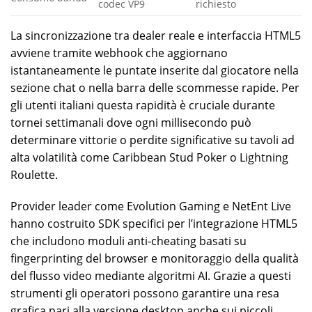
codec VP9
richiesto
La sincronizzazione tra dealer reale e interfaccia HTML5
avviene tramite webhook che aggiornano
istantaneamente le puntate inserite dal giocatore nella
sezione chat o nella barra delle scommesse rapide. Per
gli utenti italiani questa rapidità è cruciale durante
tornei settimanali dove ogni millisecondo può
determinare vittorie o perdite significative su tavoli ad
alta volatilità come Caribbean Stud Poker o Lightning
Roulette.
Provider leader come Evolution Gaming e NetEnt Live
hanno costruito SDK specifici per l’integrazione HTML5
che includono moduli anti‑cheating basati su
fingerprinting del browser e monitoraggio della qualità
del flusso video mediante algoritmi AI. Grazie a questi
strumenti gli operatori possono garantire una resa
grafica pari alla versione desktop anche sui piccoli