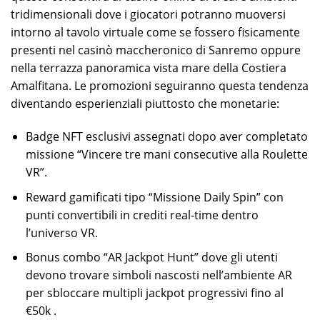
tridimensionali dove i giocatori potranno muoversi
intorno al tavolo virtuale come se fossero fisicamente
presenti nel casinò maccheronico di Sanremo oppure
nella terrazza panoramica vista mare della Costiera
Amalfitana. Le promozioni seguiranno questa tendenza
diventando esperienziali piuttosto che monetarie:
Badge NFT esclusivi assegnati dopo aver completato
missione “Vincere tre mani consecutive alla Roulette
VR”.
Reward gamificati tipo “Missione Daily Spin” con
punti convertibili in crediti real‐time dentro
l’universo VR.
Bonus combo “AR Jackpot Hunt” dove gli utenti
devono trovare simboli nascosti nell’ambiente AR
per sbloccare multipli jackpot progressivi fino al
€50k .