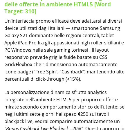
delle offerte in ambiente HTML5 [Word
Target: 310]
Un’interfaccia promo efficace deve adattarsi ai diversi
device utilizzati dagli italiani — smartphone Samsung
Galaxy S21 dominante nelle regioni centrali, tablet
Apple iPad Pro fra gli appassionati high roller siciliani e
PC Windows nelle sale gaming torinesi . Il layout
responsivo prevede griglie fluide basate su CSS
Grid/Flexbox che ridimensionano automaticamente
icone badge (“Free Spin”, “Cashback”) mantenendo alte
percentuali di click‑through (>15%).
La personalizzazione dinamica sfrutta analytics
integrate nell’ambiente HTML5 per proporre offerte
mirate secondo comportamento storico dell’utente: se
negli ultimi sette giorni hai speso €250 sui tavoli
blackjack live, vedrai comparire automaticamente un
“Bonus Cashback Live Blackjack –20%”
. Questo approccio