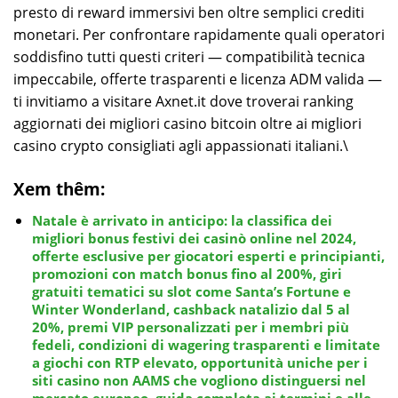
presto di reward immersivi ben oltre semplici crediti
monetari. Per confrontare rapidamente quali operatori
soddisfino tutti questi criteri — compatibilità tecnica
impeccabile, offerte trasparenti e licenza ADM valida —
ti invitiamo a visitare Axnet.it dove troverai ranking
aggiornati dei migliori casino bitcoin oltre ai migliori
casino crypto consigliati agli appassionati italiani.\
Xem thêm:
Natale è arrivato in anticipo: la classifica dei
migliori bonus festivi dei casinò online nel 2024,
offerte esclusive per giocatori esperti e principianti,
promozioni con match bonus fino al 200%, giri
gratuiti tematici su slot come Santa’s Fortune e
Winter Wonderland, cashback natalizio dal 5 al
20%, premi VIP personalizzati per i membri più
fedeli, condizioni di wagering trasparenti e limitate
a giochi con RTP elevato, opportunità uniche per i
siti casino non AAMS che vogliono distinguersi nel
mercato europeo, guida completa ai termini e alle