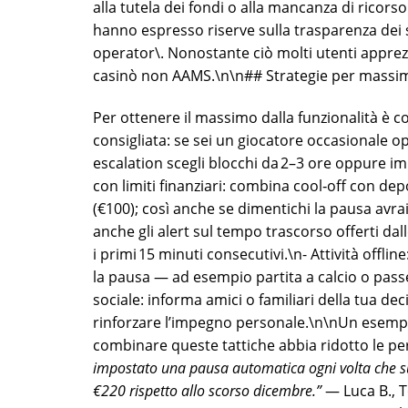
alla tutela dei fondi o alla mancanza di ricorso
hanno espresso riserve sulla trasparenza dei s
operator​​\​. Nonostante ciò molti utenti appre
casinò non AAMS.\n\n## Strategie per massimiz
Per ottenere il massimo dalla funzionalità è c
consigliata: se sei un giocatore occasionale op
escalation scegli blocchi da 2–3 ore oppure imp
con limiti finanziari: combina cool‑off con depo
(€100); così anche se dimentichi la pausa avra
anche gli alert sul tempo trascorso offerti 
i primi 15 minuti consecutivi.\n- Attività offli
la pausa — ad esempio partita a calcio o pas
sociale: informa amici o familiari della tua d
rinforzare l’impegno personale.\n\nUn esem
combinare queste tattiche abbia ridotto le per
impostato una pausa automatica ogni volta che sup
€220 rispetto allo scorso dicembre.”
— Luca B., T