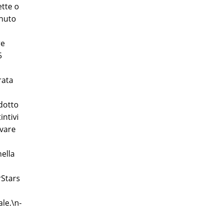
ette o
inuto
re
5
rata
odotto
intivi
ivare
nella
rStars
i
le.\n-