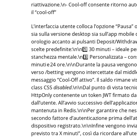
riattivazione.\n- Cool‑off consente ritorno a
il “cool‑off”
L’interfaccia utente colloca l’opzione “Pausa” 
sia sulla versione desktop sia sull’app mobile dei 
orologio accanto ai pulsanti Deposit/Withdra
scelte predefinite:\n\n1️⃣ 30 minuti – ideale pe
stanchezza mentale.\n3️⃣ Personalizzata – con
minuti e 24 ore.\n\nDurante la pausa vengono b
verso /betting vengono intercettate dal middl
messaggio “Cool‑Off attivo”. Il saldo rimane vis
class CSS
disabled
.\n\nDal punto di vista tecni
HttpOnly contenente un token JWT firmato da
dall’utente. All’avvio successivo dell’applicazi
mantenuta in Redis.\n\nPer garantire che ness
secondo fattore d’autenticazione prima dell’a
dispositivo registrato.\n\nInfine vengono invi
previsto tra X minuti”, così da ricordare all