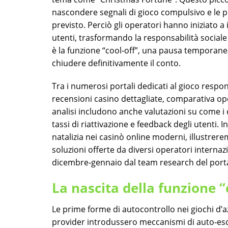
nascondere segnali di gioco compulsivo e le 
previsto. Perciò gli operatori hanno iniziato a
utenti, trasformando la responsabilità sociale
è la funzione “cool‑off”, una pausa temporanea
chiudere definitivamente il conto.
Tra i numerosi portali dedicati al gioco resp
recensioni casino dettagliate, comparativa oper
analisi includono anche valutazioni su come i
tassi di riattivazione e feedback degli utenti
natalizia nei casinò online moderni, illustrere
soluzioni offerte da diversi operatori internazi
dicembre‑gennaio dal team research del porta
La nascita della funzione “
Le prime forme di autocontrollo nei giochi d’a
provider introdussero meccanismi di auto‑esclu