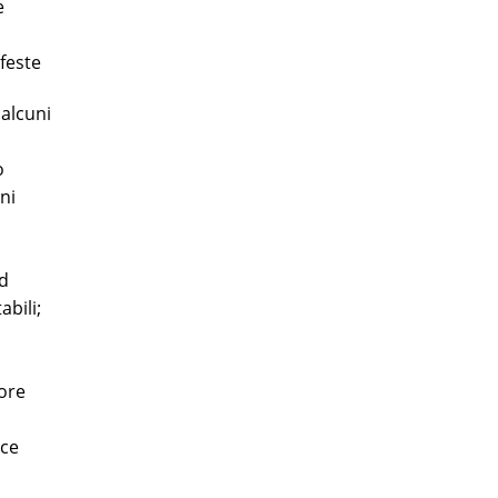
e
feste
 alcuni
o
ni
nd
bili;
iore
ace