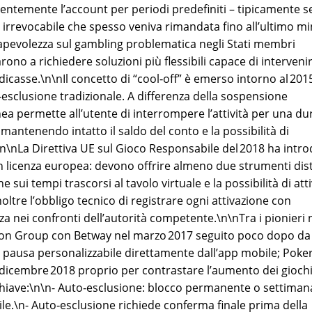
ntemente l’account per periodi predefiniti – tipicamente s
 irrevocabile che spesso veniva rimandata fino all’ultimo m
nsapevolezza sul gambling problematica negli Stati membri
rono a richiedere soluzioni più flessibili capace di interveni
casse.\n\nIl concetto di “cool‑off” è emerso intorno al 201
o‑esclusione tradizionale. A differenza della sospensione
 permette all’utente di interrompere l’attività per una du
 mantenendo intatto il saldo del conto e la possibilità di
.\n\nLa Direttiva UE sul Gioco Responsabile del 2018 ha intr
con licenza europea: devono offrire almeno due strumenti dist
e sui tempi trascorsi al tavolo virtuale e la possibilità di att
oltre l’obbligo tecnico di registrare ogni attivazione con
a nei confronti dell’autorità competente.\n\nTra i pionieri 
son Group con Betway nel marzo 2017 seguito poco dopo da
 pausa personalizzabile direttamente dall’app mobile; Poke
el dicembre 2018 proprio per contrastare l’aumento dei gioch
hiave:\n\n- Auto‑esclusione: blocco permanente o settimana
le.\n- Auto‑esclusione richiede conferma finale prima della