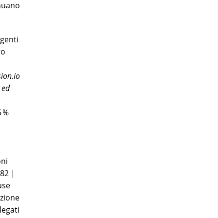
inuano
ngenti
ro
)
ion.io
 ed
5 %
oni
82 |
use
uzione
legati