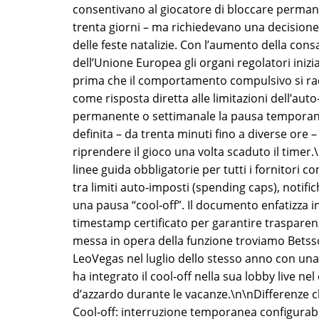
consentivano al giocatore di bloccare permane
trenta giorni – ma richiedevano una decisione
delle feste natalizie. Con l’aumento della co
dell’Unione Europea gli organi regolatori inizia
prima che il comportamento compulsivo si radi
come risposta diretta alle limitazioni dell’aut
permanente o settimanale la pausa temporanea
definita – da trenta minuti fino a diverse ore –
riprendere il gioco una volta scaduto il timer
linee guida obbligatorie per tutti i fornitori 
tra limiti auto‑imposti (spending caps), notifich
una pausa “cool‑off”. Il documento enfatizza in
timestamp certificato per garantire trasparenz
messa in opera della funzione troviamo Bets
LeoVegas nel luglio dello stesso anno con una
ha integrato il cool‑off nella sua lobby live n
d’azzardo durante le vacanze.\n\nDifferenze c
Cool‑off: interruzione temporanea configurabi