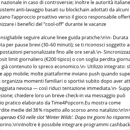
 nazionale in caso di controversie; inoltre le autorità italian
istemi anti‐lavaggio basati su blockchain adottati da alcuni
zzano l’approccio proattivo verso il gioco responsabile offer
zare i benefici del “cool‑off” durante le vacanze
onsigliabile seguire alcune linee guida pratiche:\n\n- Durata
ta per pause brevi (30–60 minuti); se ti riconosci soggetto 
ostazioni personalizzate fino alle ore serali.\n- Sincronizza
sit limit giornaliero (€200 tipico) o con soglia perdita giorn
i già contenuto lo spreco economico.\n- Utilizzo integrato: s
dalle app mobile; molte piattaforme inviano push quando sup
ne: organizza momenti familiari o sportivi subito dopo aver at
seggiata nevosa — così riduci tentazione immediata.\n- Sup
ecisione; chiedere loro un breve check-in via messaggio può
pio pratico elaborato da Time4Popcorn.Eu mostra come
dite medie del 38 % rispetto allo scorso anno natalizio:\n\n
eravo €50 nelle slot ‘Winter Wilds’. Dopo tre giorni ho risparm
orino.\n\nInoltre è possibile integrare programmi cashback