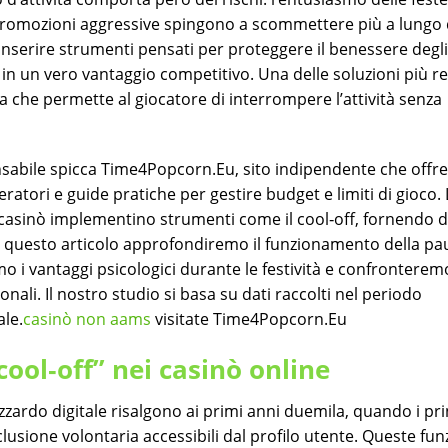
promozioni aggressive spingono a scommettere più a lungo 
 inserire strumenti pensati per proteggere il benessere degli
 in un vero vantaggio competitivo. Una delle soluzioni più re
 che permette al giocatore di interrompere l’attività senza
onsabile spicca Time4Popcorn.Eu, sito indipendente che offre
atori e guide pratiche per gestire budget e limiti di gioco.
 casinò implementino strumenti come il cool‑off, fornendo d
. In questo articolo approfondiremo il funzionamento della pa
mo i vantaggi psicologici durante le festività e confronterem
onali. Il nostro studio si basa su dati raccolti nel periodo
le.
casinò non aams
visitate Time4Popcorn.Eu
cool‑off” nei casinò online
zzardo digitale risalgono ai primi anni duemila, quando i pri
sione volontaria accessibili dal profilo utente. Queste fun