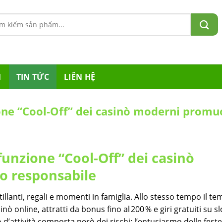
m:
M
TIN TỨC
LIÊN HỆ
one “Cool‑Off” dei casinò moderni prom
funzione “Cool‑Off” dei casinò
o responsabile
ntillanti, regali e momenti in famiglia. Allo stesso tempo il t
ò online, attratti da bonus fino al 200 % e giri gratuiti su sl
’attività comporta però dei rischi: l’entusiasmo delle fest