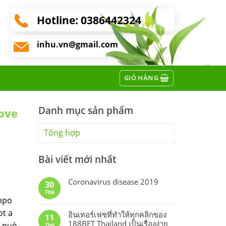
Hotline:
0386442324
inhu.vn@gmail.com
GIỎ HÀNG
Danh mục sản phẩm
uove
Tổng hợp
Bài viết mới nhất
Coronavirus disease 2019
30
Th6
empo
ot a
อินเทอร์เฟซที่ทำให้ทุกคลิกของ
11
188BET Thailand เป็นเรื่องง่าย
e può
Th6