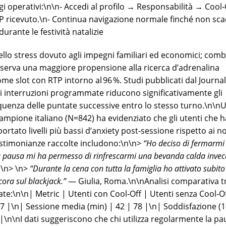
 operativi:\n\n- Accedi al profilo → Responsabilità → Cool‑O
P ricevuto.\n- Continua navigazione normale finché non scad
rante le festività natalizie
ello stress dovuto agli impegni familiari ed economici; com
serva una maggiore propensione alla ricerca d’adrenalina
ome slot con RTP intorno al 96 %. Studi pubblicati dal Journal
 interruzioni programmate riducono significativamente gli
quenza delle puntate successive entro lo stesso turno.\n\n
mpione italiano (N=842) ha evidenziato che gli utenti che 
ortato livelli più bassi d’anxiety post‐sessione rispetto ai n
Testimonianze raccolte includono:\n\n>
“Ho deciso di fermarmi
. La pausa mi ha permesso di rinfrescarmi una bevanda calda invec
.\n> \n>
“Durante la cena con tutta la famiglia ho attivato subito 
cora sul blackjack.”
— Giulia, Roma.\n\nAnalisi comparativa t
cate:\n\n| Metric | Utenti con Cool‑Off | Utenti senza Cool‑O
|\n| Sessione media (min) | 42 | 78 |\n| Soddisfazione (1
4 |\n\nI dati suggeriscono che chi utilizza regolarmente la p