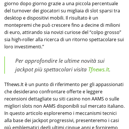
giorno dopo giorno grazie a una piccola percentuale
del turnover dei giocatori su migliaia di slot sparsi tra
desktop e dispositivi mobili. Il risultato è un
montepremi che può crescere fino a decine di milioni
di euro, attirando sia novizi curiose del “colpo grosso”
sia high‑roller alla ricerca di un ritorno spettacolare sui
loro investimenti.”
Per approfondire le ultime novità sui
jackpot più spettacolari visita
Tfnews.It
.
Tfnews.It è un punto di riferimento per gli appassionati
che desiderano confrontare offerte e leggere
recensioni dettagliate su siti casino non AAMS o sulle
migliori slots non AAMS disponibili sul mercato italiano.
In questo articolo esploreremo i meccanismi tecnici
alla base dei jackpot progressivi, presenteremo i casi
più emblematici degli ultimi cinque anni e forniremo