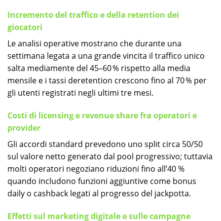
Incremento del traffico e della retention dei
giocatori
Le analisi operative mostrano che durante una
settimana legata a una grande vincita il traffico unico
salta mediamente del 45–60 % rispetto alla media
mensile e i tassi de​retention crescono fino al 70 % per
gli utenti registrati negli ultimi tre mesi.
Costi di licensing e revenue share fra operatori e
provider
Gli accordi standard prevedono uno split circa 50/50
sul valore netto generato dal pool progressivo; tuttavia
molti operatori negoziano riduzioni fino all’40 %
quando includono funzioni aggiuntive come bonus
daily o cashback legati al progresso del jackpott​a.
Effetti sul marketing digitale e sulle campagne