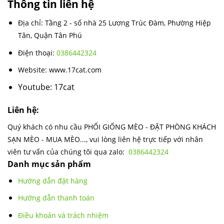
Thông tin liên hệ
Địa chỉ: Tầng 2 - số nhà 25 Lương Trúc Đàm, Phường Hiệp
Tân, Quận Tân Phú
Điện thoại:
0386442324
Website: www.17cat.com
Youtube: 17cat
Liên hệ:
Quý khách có nhu cầu PHỐI GIỐNG MÈO - ĐẶT PHÒNG KHÁCH
SẠN MÈO - MUA MÈO..., vui lòng liên hệ trực tiếp với nhân
viên tư vấn của chúng tôi qua zalo:
0386442324
Danh mục sản phẩm
Hướng dẫn đặt hàng
Hướng dẫn thanh toán
Điều khoản và trách nhiệm