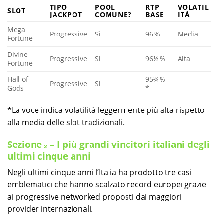
TIPO
POOL
RTP
VOLATIL
SLOT
JACKPOT
COMUNE?
BASE
ITÀ
Mega
Progressive
Sì
96 %
Media
Fortune
Divine
Progressive
Sì
96½ %
Alta
Fortune
Hall of
95¾ %
Progressive
Sì
Gods
*
*La voce indica volatilità leggermente più alta rispetto
alla media delle slot tradizionali.
Sezione ₂ – I più grandi vincitori italiani degli
ultimi cinque anni
Negli ultimi cinque anni l’Italia ha prodotto tre casi
emblematici che hanno scalzato record europei grazie
ai progressive networked proposti dai maggiori
provider internazionali.