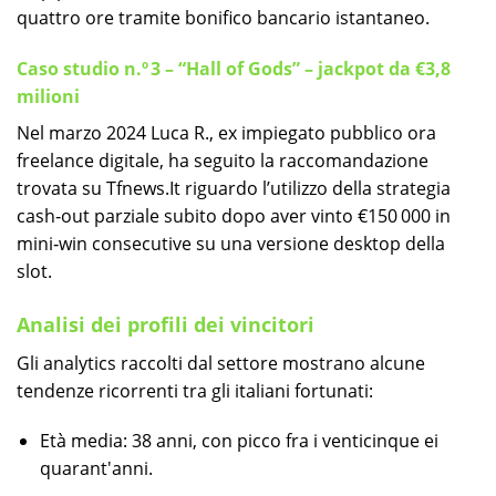
quattro ore tramite bonifico bancario istantaneo.
Caso studio n.º 3 – “Hall of Gods” – jackpot da €3,8
milioni
Nel marzo 2024 Luca R., ex impiegato pubblico ora
freelance digitale, ha seguito la raccomandazione
trovata su Tfnews.It riguardo l’utilizzo della strategia
cash‑out parziale subito dopo aver vinto €150 000 in
mini‑win consecutive su una versione desktop della
slot.
Analisi dei profili dei vincitori
Gli analytics raccolti dal settore mostrano alcune
tendenze ricorrenti tra gli italiani fortunati:
Età media: 38 anni, con picco fra i venticinque ei
quarant'anni.