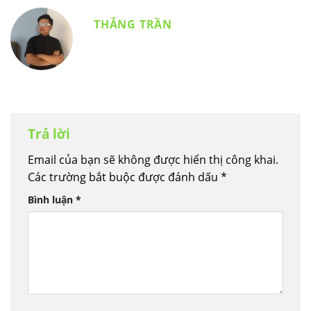
THẮNG TRẦN
Trả lời
Email của bạn sẽ không được hiển thị công khai.
Các trường bắt buộc được đánh dấu
*
Bình luận
*