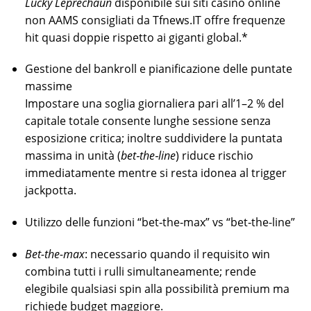
Lucky Leprechaun
disponibile sui siti casino online
non AAMS consigliati da Tfnews.IT offre frequenze
hit quasi doppie rispetto ai giganti global.*
Gestione del bankroll e pianificazione delle puntate
massime
Impostare una soglia giornaliera pari all’1–2 % del
capitale totale consente lunghe sessione senza
esposizione critica; inoltre suddividere la puntata
massima in unità (
bet‑the‑line
) riduce rischio
immediatamente mentre si resta idonea al trigger
jackpott​a.
Utilizzo delle funzioni “bet‑the‑max” vs “bet‑the​-line”
Bet-the-max
: necessario quando il requisito win
combina tutti i rulli simultaneamente; rende
elegibile qualsiasi spin alla possibilità premium ma
richiede budget maggiore.