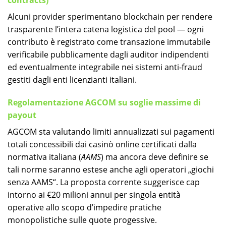
Alcuni provider sperimentano blockchain per rendere
trasparente l’intera catena logistica del pool — ogni
contributo è registrato come transazione immutabile
verificabile pubblicamente dagli auditor indipendenti
ed eventualmente integrabile nei sistemi anti‐fraud
gestiti dagli enti licenzianti italiani.
Regolamentazione AGCOM su soglie massime di
payout
AGCOM sta valutando limiti annualizzati sui pagamenti
totali concessibili dai casinò online certificati dalla
normativa italiana (
AAMS
) ma ancora deve definire se
tali norme saranno estese anche agli operatorі „giochi
senza AAMS“. La proposta corrente suggerisce cap
intorno ai €20 milioni annui per singola entità
operative allo scopo d’impedire pratiche
monopolistiche sulle quote progessive.