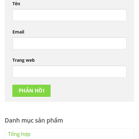
Tên
Email
Trang web
Danh mục sản phẩm
Tổng hợp