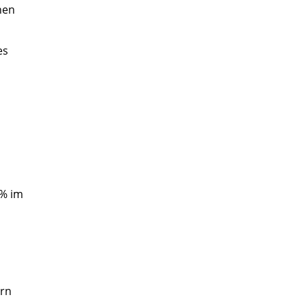
hen
es
 % im
ern