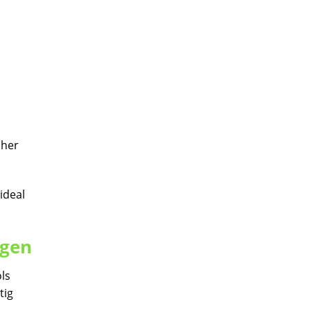
cher
ideal
ügen
ls
tig