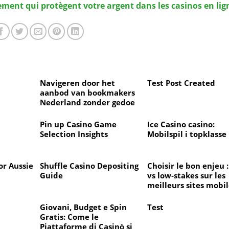
ement qui protègent votre argent dans les casinos en lig
d
Navigeren door het
Test Post Created
aanbod van bookmakers
Nederland zonder gedoe
en verrassingen
d
Pin up Casino Game
Ice Casino casino:
Selection Insights
Mobilspil i topklasse
or Aussie
Shuffle Casino Depositing
Choisir le bon enjeu :
Guide
vs low‑stakes sur les
meilleurs sites mobil
avec croupiers en di
pour bien commence
Giovani, Budget e Spin
Test
l’année
Gratis: Come le
Piattaforme di Casinò si