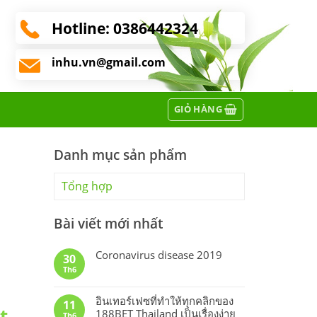
Hotline:
0386442324
inhu.vn@gmail.com
GIỎ HÀNG
Danh mục sản phẩm
Tổng hợp
Bài viết mới nhất
Coronavirus disease 2019
30
Th6
อินเทอร์เฟซที่ทำให้ทุกคลิกของ
11
t
188BET Thailand เป็นเรื่องง่าย
Th6