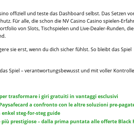
ino offiziell und teste das Dashboard selbst. Das Setzen vo
hutz. Für alle, die schon die NV Casino Casino spielen-Erfa
rtfolio von Slots, Tischspielen und Live‑Dealer‑Runden, die 
nd.
gere sie erst, wenn du dich sicher fühlst. So bleibt das Spiel
das Spiel – verantwortungsbewusst und mit voller Kontrolle
per trasformare i giri gratuiti in vantaggi esclusivi
aysafecard a confronto con le altre soluzioni pre‑pagat
enkel steg-for-steg guide
e più prestigiose – dalla prima puntata alle offerte Black 