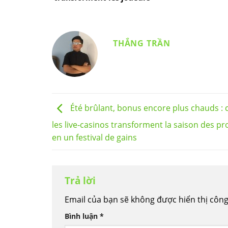
ordinaires en membres
d’élite
THẮNG TRẦN
Été brûlant, bonus encore plus chauds 
les live‑casinos transforment la saison des p
en un festival de gains
Trả lời
Email của bạn sẽ không được hiển thị công
Bình luận
*