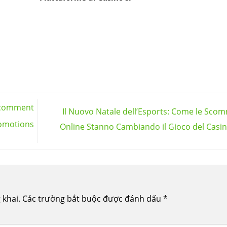
Adattano al Rientro a
Scuola
: comment
Il Nuovo Natale dell’Esports: Come le Sco
romotions
Online Stanno Cambiando il Gioco del Casi
 khai.
Các trường bắt buộc được đánh dấu
*