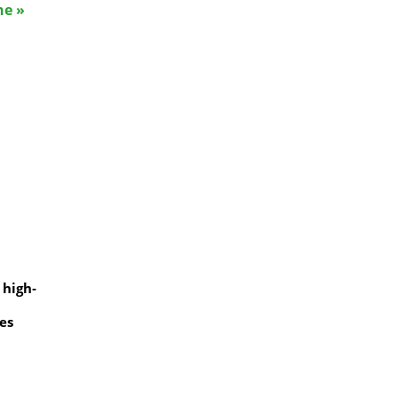
ne »
 high‑
es
rect
r