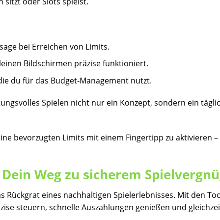
sitzt oder Slots spielst.
age bei Erreichen von Limits.
leinen Bildschirmen präzise funktioniert.
 die du für das Budget‑Management nutzt.
ungsvolles Spielen nicht nur ein Konzept, sondern ein tägli
ine bevorzugten Limits mit einem Fingertipp zu aktivieren – 
e: Dein Weg zu sicherem Spielvergn
 Rückgrat eines nachhaltigen Spielerlebnisses. Mit den Too
zise steuern, schnelle Auszahlungen genießen und gleichzei