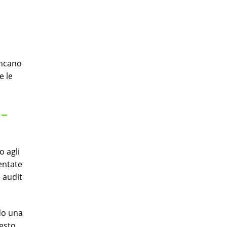
encano
e le
 –
o agli
ventate
 audit
ndo una
uesto