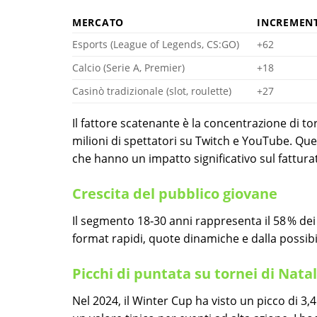
MERCATO
INCREMENT
Esports (League of Legends, CS:GO)
+62
Calcio (Serie A, Premier)
+18
Casinò tradizionale (slot, roulette)
+27
Il fattore scatenante è la concentrazione di t
milioni di spettatori su Twitch e YouTube. Qu
che hanno un impatto significativo sul fattur
Crescita del pubblico giovane
Il segmento 18‑30 anni rappresenta il 58 % dei
format rapidi, quote dinamiche e dalla possibil
Picchi di puntata su tornei di Nata
Nel 2024, il Winter Cup ha visto un picco di 3,