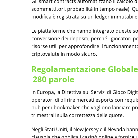
Gli smart contracts automatizzano il calcolo d
scommettitori, probabilità in tempo reale). Q
modifica è registrata su un ledger immutabile
Le piattaforme che hanno integrato queste so
conversione dei depositi, perché i giocatori 
risorse utili per approfondire il funzionament
criptovalute in modo sicuro.
Regolamentazione Globale: 
280 parole
In Europa, la Direttiva sui Servizi di Gioco Dig
operatori di offrire mercati esports con requis
hub per i bookmaker che vogliono lanciare pro
trimestrali sulla correttezza delle quote.
Negli Stati Uniti, il New Jersey e il Nevada ha
clausola che obbliga i casinò online a fornire 