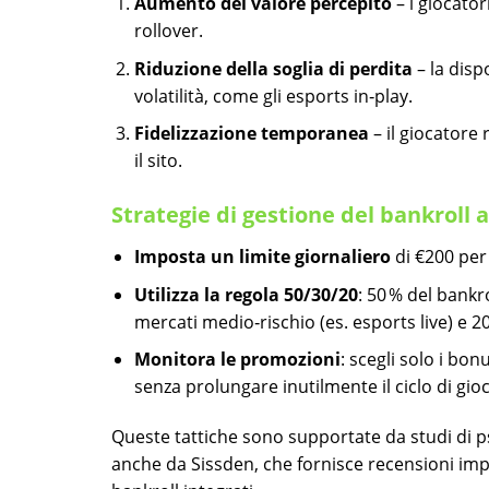
Aumento del valore percepito
– i giocator
rollover.
Riduzione della soglia di perdita
– la disp
volatilità, come gli esports in‑play.
Fidelizzazione temporanea
– il giocatore
il sito.
Strategie di gestione del bankroll
Imposta un limite giornaliero
di €200 per 
Utilizza la regola 50/30/20
: 50 % del bankr
mercati medio‑rischio (es. esports live) e 20
Monitora le promozioni
: scegli solo i bon
senza prolungare inutilmente il ciclo di gio
Queste tattiche sono supportate da studi di 
anche da Sissden, che fornisce recensioni imp