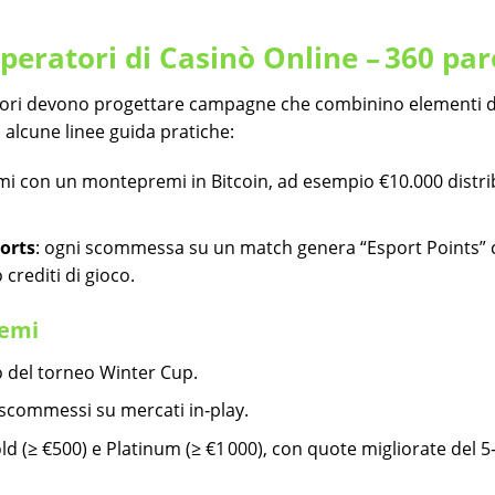
Operatori di Casinò Online – 360 par
eratori devono progettare campagne che combinino elementi d
 alcune linee guida pratiche:
emi con un montepremi in Bitcoin, ad esempio €10.000 distrib
orts
: ogni scommessa su un match genera “Esport Points” 
crediti di gioco.
remi
co del torneo Winter Cup.
€ scommessi su mercati in‑play.
Gold (≥ €500) e Platinum (≥ €1 000), con quote migliorate del 5