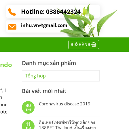
Hotline:
0386442324
inhu.vn@gmail.com
GIỎ HÀNG
Danh mục sản phẩm
ando
Tổng hợp
, i
Bài viết mới nhất
an
Coronavirus disease 2019
ione
30
Th6
ote,
อินเทอร์เฟซที่ทำให้ทุกคลิกของ
11
188BET Thailand เป็นเรื่องง่าย
Th6