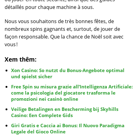
détaillés pour chaque machine à sous.
Nous vous souhaitons de très bonnes fêtes, de
nombreux spins gagnants et, surtout, de jouer de
façon responsable. Que la chance de Noël soit avec
vous !
Xem thêm:
Xon Casino: So nutzt du Bonus‑Angebote optimal
und spielst sicher
Free Spin su misura grazie all’Intelligenza Artificiale:
come la psicologia del giocatore trasforma le
promozioni nei casinò online
Veilige Betalingen en Bescherming bij Skyhills
Casino: Een Complete Gids
Giri Gratis e Caccia ai Bonus: Il Nuovo Paradigma
Legale del Gioco Online