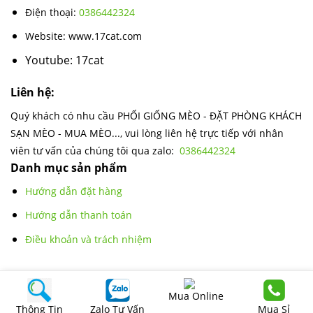
Điện thoại:
0386442324
Website: www.17cat.com
Youtube: 17cat
Liên hệ:
Quý khách có nhu cầu PHỐI GIỐNG MÈO - ĐẶT PHÒNG KHÁCH
SẠN MÈO - MUA MÈO..., vui lòng liên hệ trực tiếp với nhân
viên tư vấn của chúng tôi qua zalo:
0386442324
Danh mục sản phẩm
Hướng dẫn đặt hàng
Hướng dẫn thanh toán
Điều khoản và trách nhiệm
Copyright 2026 © GiuseArt.com | Thiết kế web bởi
Mua Online
NinhBinhWeb
Thông Tin
Zalo Tư Vấn
Mua Sỉ