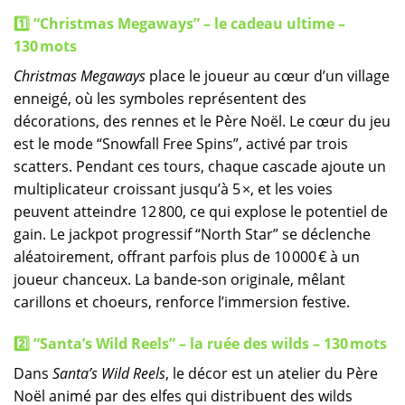
1️⃣ “Christmas Megaways” – le cadeau ultime –
130 mots
Christmas Megaways
place le joueur au cœur d’un village
enneigé, où les symboles représentent des
décorations, des rennes et le Père Noël. Le cœur du jeu
est le mode “Snowfall Free Spins”, activé par trois
scatters. Pendant ces tours, chaque cascade ajoute un
multiplicateur croissant jusqu’à 5 ×, et les voies
peuvent atteindre 12 800, ce qui explose le potentiel de
gain. Le jackpot progressif “North Star” se déclenche
aléatoirement, offrant parfois plus de 10 000 € à un
joueur chanceux. La bande‑son originale, mêlant
carillons et choeurs, renforce l’immersion festive.
2️⃣ “Santa’s Wild Reels” – la ruée des wilds – 130 mots
Dans
Santa’s Wild Reels
, le décor est un atelier du Père
Noël animé par des elfes qui distribuent des wilds