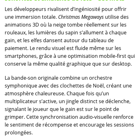
Les développeurs rivalisent d’ingéniosité pour offrir
une immersion totale.
Christmas Megaways
utilise des
animations 3D où la neige tombe réellement sur les
rouleaux, les lumières du sapin s’allument à chaque
gain, et les elfes dansent autour du tableau de
paiement. Le rendu visuel est fluide même sur les
smartphones, grâce à une optimisation mobile‑first qui
conserve la même qualité graphique que sur desktop.
La bande‑son originale combine un orchestre
symphonique avec des clochettes de Noël, créant une
atmosphère chaleureuse. Chaque fois qu’un
multiplicateur s’active, un jingle distinct se déclenche,
signalant le joueur que le gain est sur le point de
grimper. Cette synchronisation audio‑visuelle renforce
le sentiment de récompense et encourage les sessions
prolongées.