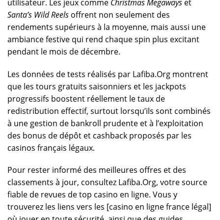
utilisateur. Les jeux comme
Christmas Megaways
et
Santa’s Wild Reels
offrent non seulement des
rendements supérieurs à la moyenne, mais aussi une
ambiance festive qui rend chaque spin plus excitant
pendant le mois de décembre.
Les données de tests réalisés par Lafiba.Org montrent
que les tours gratuits saisonniers et les jackpots
progressifs boostent réellement le taux de
redistribution effectif, surtout lorsqu’ils sont combinés
à une gestion de bankroll prudente et à l’exploitation
des bonus de dépôt et cashback proposés par les
casinos français légaux.
Pour rester informé des meilleures offres et des
classements à jour, consultez Lafiba.Org, votre source
fiable de revues de top casino en ligne. Vous y
trouverez les liens vers les [casino en ligne france légal]
où jouer en toute sécurité, ainsi que des guides