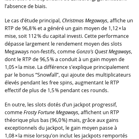
l’absence de biais.
Le cas d’étude principal,
Christmas Megaways
, affiche un
RTP de 96,8 % et a généré un gain moyen de 1,12 × la
mise, soit 112 % du capital investi. Cette performance
dépasse largement le rendement moyen des slots
Megaways non‑festifs, comme
Gonzo’s Quest Megaways
,
dont le RTP de 96,5 % a conduit à un gain moyen de
1,05 × la mise. La différence s’explique principalement
par le bonus “Snowfall”, qui ajoute des multiplicateurs
élevés pendant les free spins, augmentant le RTP
effectif de plus de 1,5 % pendant ces rounds.
En outre, les slots dotés d’un jackpot progressif,
comme
Frosty Fortune Megaways
, affichent un RTP
théorique plus bas (96,0 %) mais, grâce aux gains
exceptionnels du jackpot, le gain moyen passe à
1,08 × la mise lorsqu’on inclut les jackpots remportés