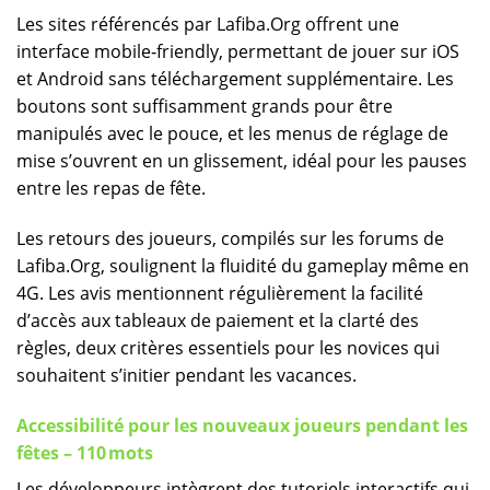
Les sites référencés par Lafiba.Org offrent une
interface mobile‑friendly, permettant de jouer sur iOS
et Android sans téléchargement supplémentaire. Les
boutons sont suffisamment grands pour être
manipulés avec le pouce, et les menus de réglage de
mise s’ouvrent en un glissement, idéal pour les pauses
entre les repas de fête.
Les retours des joueurs, compilés sur les forums de
Lafiba.Org, soulignent la fluidité du gameplay même en
4G. Les avis mentionnent régulièrement la facilité
d’accès aux tableaux de paiement et la clarté des
règles, deux critères essentiels pour les novices qui
souhaitent s’initier pendant les vacances.
Accessibilité pour les nouveaux joueurs pendant les
fêtes – 110 mots
Les développeurs intègrent des tutoriels interactifs qui