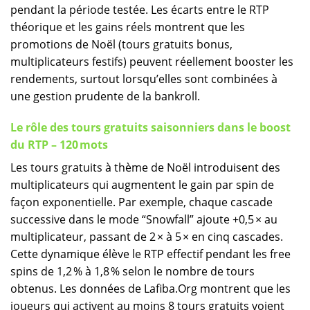
pendant la période testée. Les écarts entre le RTP
théorique et les gains réels montrent que les
promotions de Noël (tours gratuits bonus,
multiplicateurs festifs) peuvent réellement booster les
rendements, surtout lorsqu’elles sont combinées à
une gestion prudente de la bankroll.
Le rôle des tours gratuits saisonniers dans le boost
du RTP – 120 mots
Les tours gratuits à thème de Noël introduisent des
multiplicateurs qui augmentent le gain par spin de
façon exponentielle. Par exemple, chaque cascade
successive dans le mode “Snowfall” ajoute +0,5 × au
multiplicateur, passant de 2 × à 5 × en cinq cascades.
Cette dynamique élève le RTP effectif pendant les free
spins de 1,2 % à 1,8 % selon le nombre de tours
obtenus. Les données de Lafiba.Org montrent que les
joueurs qui activent au moins 8 tours gratuits voient