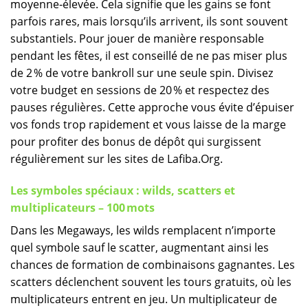
moyenne‑élevée. Cela signifie que les gains se font
parfois rares, mais lorsqu’ils arrivent, ils sont souvent
substantiels. Pour jouer de manière responsable
pendant les fêtes, il est conseillé de ne pas miser plus
de 2 % de votre bankroll sur une seule spin. Divisez
votre budget en sessions de 20 % et respectez des
pauses régulières. Cette approche vous évite d’épuiser
vos fonds trop rapidement et vous laisse de la marge
pour profiter des bonus de dépôt qui surgissent
régulièrement sur les sites de Lafiba.Org.
Les symboles spéciaux : wilds, scatters et
multiplicateurs – 100 mots
Dans les Megaways, les wilds remplacent n’importe
quel symbole sauf le scatter, augmentant ainsi les
chances de formation de combinaisons gagnantes. Les
scatters déclenchent souvent les tours gratuits, où les
multiplicateurs entrent en jeu. Un multiplicateur de