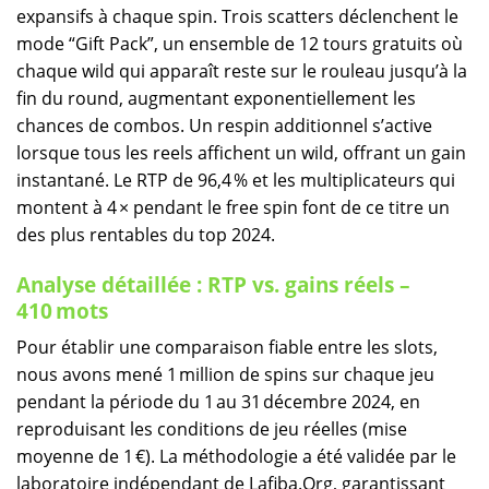
expansifs à chaque spin. Trois scatters déclenchent le
mode “Gift Pack”, un ensemble de 12 tours gratuits où
chaque wild qui apparaît reste sur le rouleau jusqu’à la
fin du round, augmentant exponentiellement les
chances de combos. Un respin additionnel s’active
lorsque tous les reels affichent un wild, offrant un gain
instantané. Le RTP de 96,4 % et les multiplicateurs qui
montent à 4 × pendant le free spin font de ce titre un
des plus rentables du top 2024.
Analyse détaillée : RTP vs. gains réels –
410 mots
Pour établir une comparaison fiable entre les slots,
nous avons mené 1 million de spins sur chaque jeu
pendant la période du 1 au 31 décembre 2024, en
reproduisant les conditions de jeu réelles (mise
moyenne de 1 €). La méthodologie a été validée par le
laboratoire indépendant de Lafiba.Org, garantissant