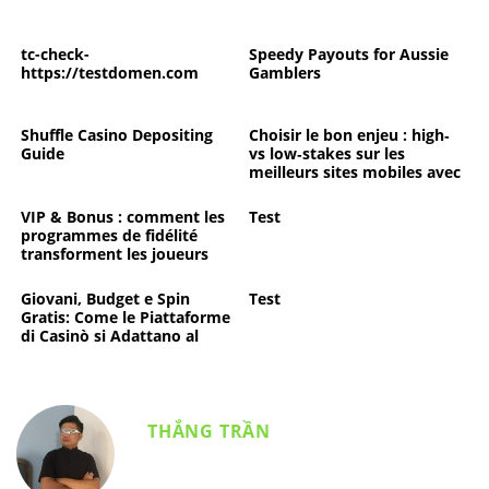
tc-check-
Speedy Payouts for Aussie
https://testdomen.com
Gamblers
Shuffle Casino Depositing
Choisir le bon enjeu : high‑
Guide
vs low‑stakes sur les
meilleurs sites mobiles avec
croupiers en direct pour
bien commencer l’année
VIP & Bonus : comment les
Test
programmes de fidélité
transforment les joueurs
ordinaires en membres
d’élite
Giovani, Budget e Spin
Test
Gratis: Come le Piattaforme
di Casinò si Adattano al
Rientro a Scuola
THẮNG TRẦN