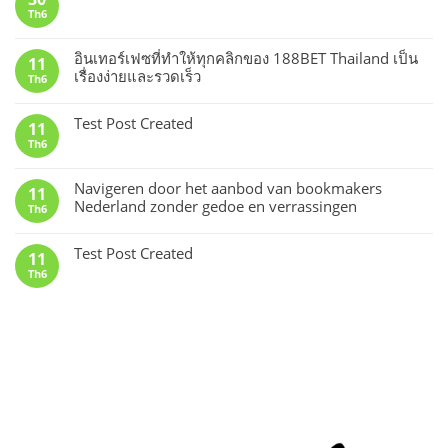
Th6
อินเทอร์เฟซที่ทำให้ทุกคลิกของ 188BET Thailand เป็น
11
เรื่องง่ายและรวดเร็ว
Th6
Test Post Created
11
Th6
Navigeren door het aanbod van bookmakers
11
Nederland zonder gedoe en verrassingen
Th6
Test Post Created
11
Th6