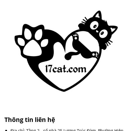
Thông tin liên hệ
Địa chỉ: Tầng 2 - số nhà 25 Lương Trúc Đàm, Phường Hiệp