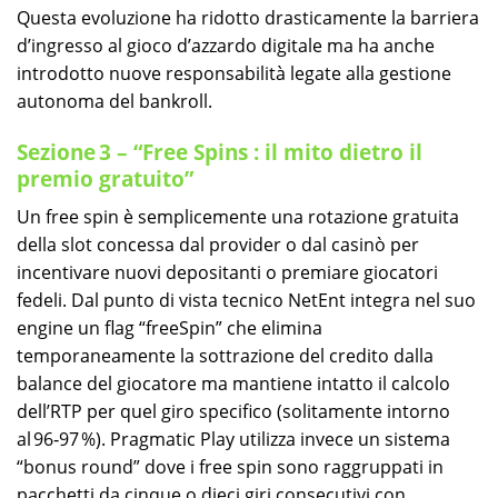
Questa evoluzione ha ridotto drasticamente la barriera
d’ingresso al gioco d’azzardo digitale ma ha anche
introdotto nuove responsabilità legate alla gestione
autonoma del bankroll.
Sezione 3 – “Free Spins : il mito dietro il
premio gratuito”
Un free spin è semplicemente una rotazione gratuita
della slot concessa dal provider o dal casinò per
incentivare nuovi depositanti o premiare giocatori
fedeli. Dal punto di vista tecnico NetEnt integra nel suo
engine un flag “freeSpin” che elimina
temporaneamente la sottrazione del credito dalla
balance del giocatore ma mantiene intatto il calcolo
dell’RTP per quel giro specifico (solitamente intorno
al 96‑97 %). Pragmatic Play utilizza invece un sistema
“bonus round” dove i free spin sono raggruppati in
pacchetti da cinque o dieci giri consecutivi con