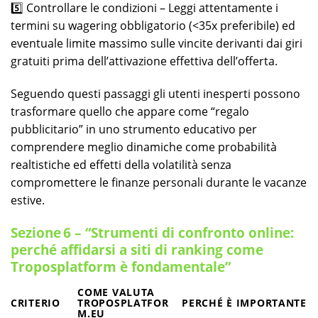
5️⃣ Controllare le condizioni – Leggi attentamente i
termini su wagering obbligatorio (<35x preferibile) ed
eventuale limite massimo sulle vincite derivanti dai giri
gratuiti prima dell’attivazione effettiva dell’offerta.
Seguendo questi passaggi gli utenti inesperti possono
trasformare quello che appare come “regalo
pubblicitario” in uno strumento educativo per
comprendere meglio dinamiche come probabilità
realtistiche ed effetti della volatilità senza
compromettere le finanze personali durante le vacanze
estive.
Sezione 6 – “Strumenti di confronto online:
perché affidarsi a siti di ranking come
Troposplatform è fondamentale”
COME VALUTA
CRITERIO
TROPOSPLATFOR
PERCHÉ È IMPORTANTE
M.EU