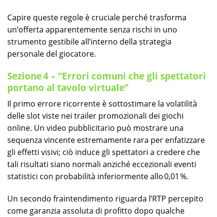
Capire queste regole è cruciale perché trasforma
un’offerta apparentemente senza rischi in uno
strumento gestibile all’interno della strategia
personale del giocatore.
Sezione 4 – “Errori comuni che gli spettatori
portano al tavolo virtuale”
Il primo errore ricorrente è sottostimare la volatilità
delle slot viste nei trailer promozionali dei giochi
online. Un video pubblicitario può mostrare una
sequenza vincente estremamente rara per enfatizzare
gli effetti visivi; ciò induce gli spettatori a credere che
tali risultati siano normali anziché eccezionali eventi
statistici con probabilità inferiormente allo 0,01 %.
Un secondo fraintendimento riguarda l’RTP percepito
come garanzia assoluta di profitto dopo qualche