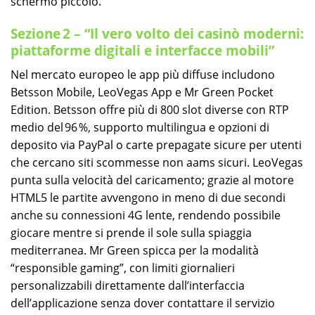
schermo piccolo.
Sezione 2 – “Il vero volto dei casinò moderni:
piattaforme digitali e interfacce mobili”
Nel mercato europeo le app più diffuse includono
Betsson Mobile, LeoVegas App e Mr Green Pocket
Edition. Betsson offre più di 800 slot diverse con RTP
medio del 96 %, supporto multilingua e opzioni di
deposito via PayPal o carte prepagate sicure per utenti
che cercano siti scommesse non aams sicuri. LeoVegas
punta sulla velocità del caricamento; grazie al motore
HTML5 le partite avvengono in meno di due secondi
anche su connessioni 4G lente, rendendo possibile
giocare mentre si prende il sole sulla spiaggia
mediterranea. Mr Green spicca per la modalità
“responsible gaming”, con limiti giornalieri
personalizzabili direttamente dall’interfaccia
dell’applicazione senza dover contattare il servizio