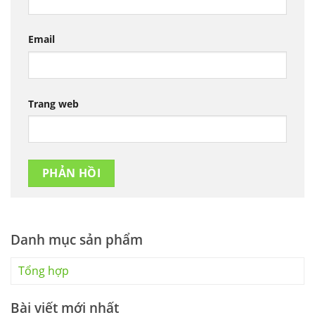
Email
Trang web
Danh mục sản phẩm
Tổng hợp
Bài viết mới nhất