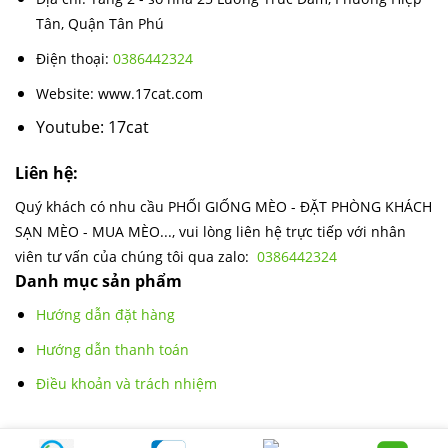
Tân, Quận Tân Phú
Điện thoại:
0386442324
Website: www.17cat.com
Youtube: 17cat
Liên hệ:
Quý khách có nhu cầu PHỐI GIỐNG MÈO - ĐẶT PHÒNG KHÁCH
SẠN MÈO - MUA MÈO..., vui lòng liên hệ trực tiếp với nhân
viên tư vấn của chúng tôi qua zalo:
0386442324
Danh mục sản phẩm
Hướng dẫn đặt hàng
Hướng dẫn thanh toán
Điều khoản và trách nhiệm