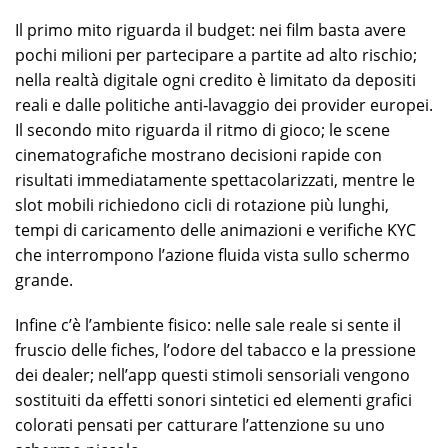
Il primo mito riguarda il budget: nei film basta avere
pochi milioni per partecipare a partite ad alto rischio;
nella realtà digitale ogni credito è limitato da depositi
reali e dalle politiche anti‑lavaggio dei provider europei.
Il secondo mito riguarda il ritmo di gioco; le scene
cinematografiche mostrano decisioni rapide con
risultati immediatamente spettacolarizzati, mentre le
slot mobili richiedono cicli di rotazione più lunghi,
tempi di caricamento delle animazioni e verifiche KYC
che interrompono l’azione fluida vista sullo schermo
grande.
Infine c’è l’ambiente fisico: nelle sale reale si sente il
fruscio delle fiches, l’odore del tabacco e la pressione
dei dealer; nell’app questi stimoli sensoriali vengono
sostituiti da effetti sonori sintetici ed elementi grafici
colorati pensati per catturare l’attenzione su uno