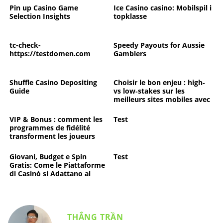
Pin up Casino Game
Ice Casino casino: Mobilspil i
Selection Insights
topklasse
tc-check-
Speedy Payouts for Aussie
https://testdomen.com
Gamblers
Shuffle Casino Depositing
Choisir le bon enjeu : high‑
Guide
vs low‑stakes sur les
meilleurs sites mobiles avec
croupiers en direct pour
bien commencer l’année
VIP & Bonus : comment les
Test
programmes de fidélité
transforment les joueurs
ordinaires en membres
d’élite
Giovani, Budget e Spin
Test
Gratis: Come le Piattaforme
di Casinò si Adattano al
Rientro a Scuola
THẮNG TRẦN