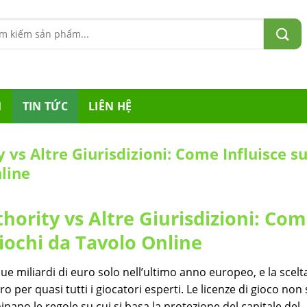
m:
M
TIN TỨC
LIÊN HỆ
vs Altre Giurisdizioni: Come Influisce su
line
ority vs Altre Giurisdizioni: Co
Giochi da Tavolo Online
ue miliardi di euro solo nell’ultimo anno europeo, e la scelt
ro per quasi tutti i giocatori esperti. Le licenze di gioco non
nano le regole su cui si basa la protezione del capitale del