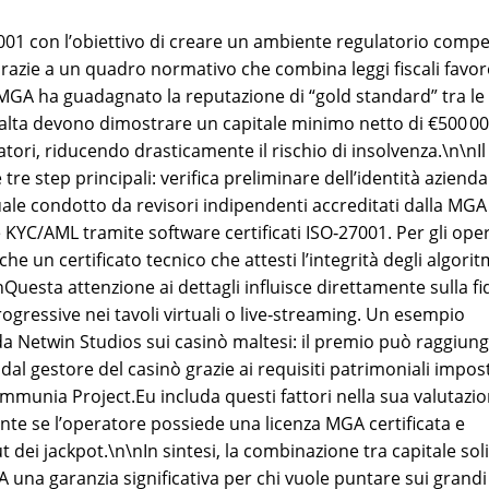
01 con l’obiettivo di creare un ambiente regulatorio compe
Grazie a un quadro normativo che combina leggi fiscali favor
a MGA ha guadagnato la reputazione di “gold standard” tra le
Malta devono dimostrare un capitale minimo netto di €500 00
tori, riducendo drasticamente il rischio di insolvenza.\n\nIl
re step principali: verifica preliminare dell’identità azienda
uale condotto da revisori indipendenti accreditati dalla MGA
e KYC/AML tramite software certificati ISO‑27001. Per gli ope
che un certificato tecnico che attesti l’integrità degli algorit
\nQuesta attenzione ai dettagli influisce direttamente sulla fi
ogressive nei tavoli virtuali o live‑streaming. Un esempio
 da Netwin Studios sui casinò maltesi: il premio può raggiun
al gestore del casinò grazie ai requisiti patrimoniali impost
unia Project.Eu includa questi fattori nella sua valutazi
nte se l’operatore possiede una licenza MGA certificata e
t dei jackpot.\n\nIn sintesi, la combinazione tra capitale sol
A una garanzia significativa per chi vuole puntare sui grandi