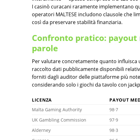
I casinò curacani raramente implementano ques
operatori MALTESE includono clausole che limi
così da preservare stabilità finanziaria.
Confronto pratico: payout 
parole
Per valutare concretamente quanto influisca u
raccolto dati pubblicamente disponibili relativ
forniti dagli auditor delle piattaforme più note 
considerando solo i giochi da tavolo con jack
LICENZA
PAYOUT MED
Malta Gaming Authority
98·7
UK Gambling Commission
97·9
Alderney
98·3