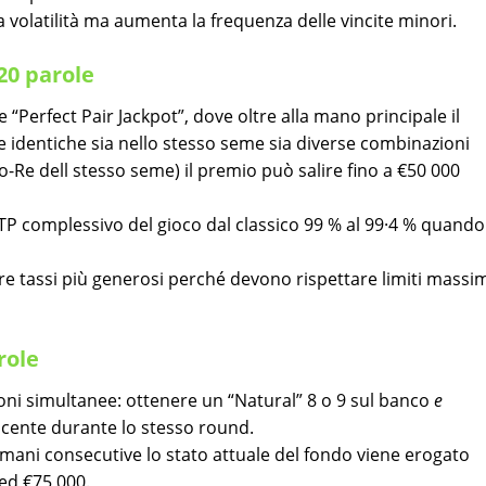
 volatilità ma aumenta la frequenza delle vincite minori.
120 parole
“Perfect Pair Jackpot”, dove oltre alla mano principale il
identiche sia nello stesso seme sia diverse combinazioni
o-Re dell stesso seme) il premio può salire fino a €50 000
 complessivo del gioco dal classico 99 % al 99·4 % quando
e tassi più generosi perché devono rispettare limiti massi
role
oni simultanee: ottenere un “Natural” 8 o 9 sul banco
e
cente durante lo stesso round.
mani consecutive lo stato attuale del fondo viene erogato
ed €75 000.