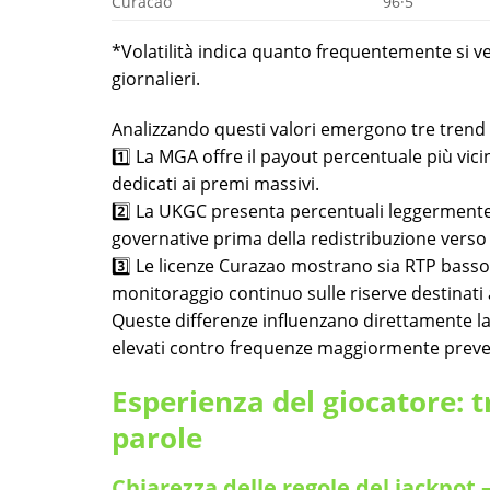
Curacao
96·5
*Volatilità indica quanto frequentemente si ver
giornalieri.
Analizzando questi valori emergono tre trend p
1️⃣ La MGA offre il payout percentuale più vic
dedicati ai premi massivi.
2️⃣ La UKGC presenta percentuali leggermente i
governative prima della redistribuzione vers
3️⃣ Le licenze Curazao mostrano sia RTP basso
monitoraggio continuo sulle riserve destinati a
Queste differenze influenzano direttamente la
elevati contro frequenze maggiormente preved
Esperienza del giocatore: t
parole
Chiarezza delle regole del jackpot –