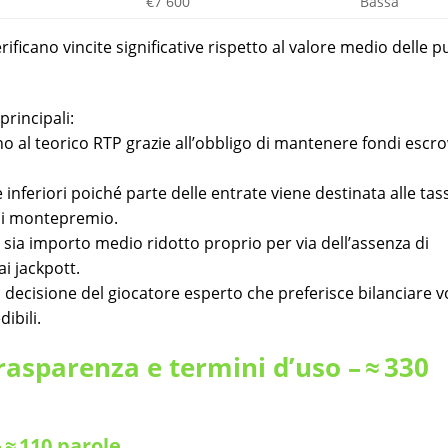
€7 600
Bassa
ificano vincite significative rispetto al valore medio delle 
rincipali:
ino al teorico RTP grazie all’obbligo di mantenere fondi escr
nferiori poiché parte delle entrate viene destinata alle tas
o i montepremio.
 sia importo medio ridotto proprio per via dell’assenza di
i jackpott.
 decisione del giocatore esperto che preferisce bilanciare 
ibili.
rasparenza e termini d’uso – ≈ 330
 ≈ 110 parole