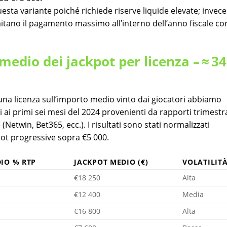
ta variante poiché richiede riserve liquide elevate; invece 
tano il pagamento massimo all’interno dell’anno fiscale co
medio dei jackpot per licenza – ≈ 3
na licenza sull’importo medio vinto dai giocatori abbiamo
i ai primi sei mesi del 2024 provenienti da rapporti trimestra
(Netwin, Bet365, ecc.). I risultati sono stati normalizzati
pot progressive sopra €5 000.
IO % RTP
JACKPOT MEDIO (€)
VOLATILIT
€18 250
Alta
€12 400
Media
€16 800
Alta