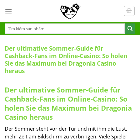
S
k
i
p
T
ì
t
m
o
k
Der ultimative Sommer‑Guide für
c
i
Cashback‑Fans im Online‑Casino: So holen
ế
o
m
Sie das Maximum bei Dragonia Casino
n
:
heraus
t
e
Der ultimative Sommer‑Guide für
n
Cashback‑Fans im Online‑Casino: So
t
holen Sie das Maximum bei Dragonia
Casino heraus
Der Sommer steht vor der Tür und mit ihm die Lust,
mehr Zeit am Bildschirm zu verbringen. Viele Spieler