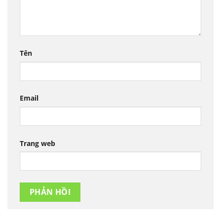
Tên
Email
Trang web