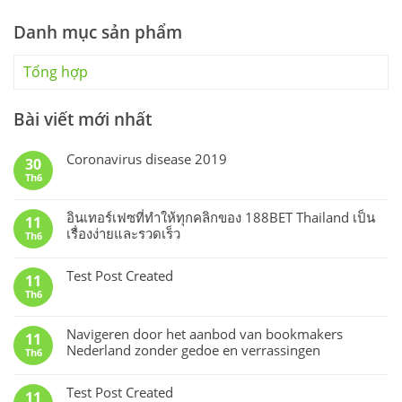
Danh mục sản phẩm
Tổng hợp
Bài viết mới nhất
Coronavirus disease 2019
30
Th6
อินเทอร์เฟซที่ทำให้ทุกคลิกของ 188BET Thailand เป็น
11
เรื่องง่ายและรวดเร็ว
Th6
Test Post Created
11
Th6
Navigeren door het aanbod van bookmakers
11
Nederland zonder gedoe en verrassingen
Th6
Test Post Created
11