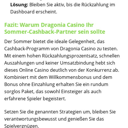
Lösung:
Bleiben Sie aktiv, bis die Rückzahlung im
Dashboard erscheint.
Fazit: Warum Dragonia Casino Ihr
Sommer‑Cashback‑Partner sein sollte
Der Sommer bietet die ideale Gelegenheit, das
Cashback‑Programm von Dragonia Casino zu testen.
Mit einem hohen Rückzahlungsprozentsatz, schnellen
Auszahlungen und keiner Umsatzbindung hebt sich
dieses Online Casino deutlich von der Konkurrenz ab.
Kombiniert mit dem Willkommensbonus und dem
Bonus ohne Einzahlung erhalten Sie ein rundum
sorglos Paket, das sowohl Einsteiger als auch
erfahrene Spieler begeistert.
Setzen Sie die genannten Strategien um, bleiben Sie
verantwortungsbewusst und genießen Sie das
Spielvergnügen.