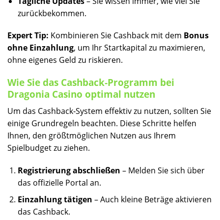
Tägliche Updates
– Sie wissen immer, wie viel Sie
zurückbekommen.
Expert Tip:
Kombinieren Sie Cashback mit dem
Bonus
ohne Einzahlung
, um Ihr Startkapital zu maximieren,
ohne eigenes Geld zu riskieren.
Wie Sie das Cashback‑Programm bei
Dragonia Casino optimal nutzen
Um das Cashback‑System effektiv zu nutzen, sollten Sie
einige Grundregeln beachten. Diese Schritte helfen
Ihnen, den größtmöglichen Nutzen aus Ihrem
Spielbudget zu ziehen.
Registrierung abschließen
– Melden Sie sich über
das offizielle Portal an.
Einzahlung tätigen
– Auch kleine Beträge aktivieren
das Cashback.