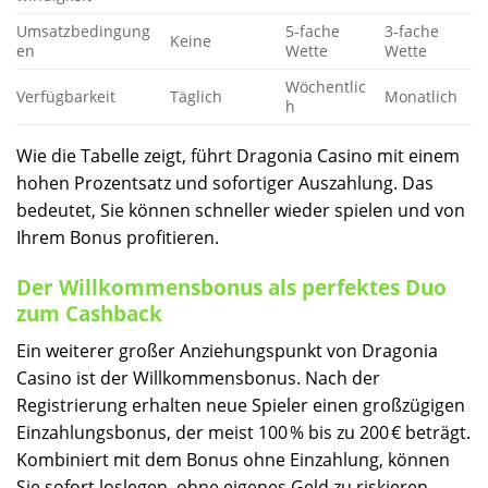
Umsatzbedingung
5‑fache
3‑fache
Keine
en
Wette
Wette
Wöchentlic
Verfügbarkeit
Täglich
Monatlich
h
Wie die Tabelle zeigt, führt Dragonia Casino mit einem
hohen Prozentsatz und sofortiger Auszahlung. Das
bedeutet, Sie können schneller wieder spielen und von
Ihrem Bonus profitieren.
Der Willkommensbonus als perfektes Duo
zum Cashback
Ein weiterer großer Anziehungspunkt von Dragonia
Casino ist der Willkommensbonus. Nach der
Registrierung erhalten neue Spieler einen großzügigen
Einzahlungsbonus, der meist 100 % bis zu 200 € beträgt.
Kombiniert mit dem Bonus ohne Einzahlung, können
Sie sofort loslegen, ohne eigenes Geld zu riskieren.