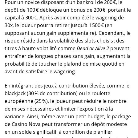
Pour un novice disposant d’un bankroll de 200 €, le
dépôt de 100 € débloque un bonus de 200 €, portant le
capital à 300 €. Après avoir complété le wagering de
30x, le joueur pourra retirer jusqu’à 1 500 € (en
supposant aucun gain supplémentaire). Cependant, le
risque réside dans la volatilité des slots choisis : des
titres à haute volatilité comme
Dead or Alive 2
peuvent
entraîner de longues phases sans gain, augmentant la
probabilité de toucher le plafond de mise quotidien
avant de satisfaire le wagering.
En intégrant des jeux à contribution élevée, comme le
blackjack (30 % de contribution) ou le roulette
européenne (25 %), le joueur peut réduire le nombre
de mises nécessaires et limiter l’exposition à la
variance. Ainsi, même avec un petit budget, le package
de Casino Nova peut transformer un dépôt modeste
en un solde significatif, à condition de planifier