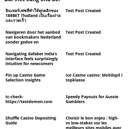
อินเทอร์เฟซที่ทำให้ทุกคลิกของ
Test Post Created
188BET Thailand เป็นเรื่องง่าย
และรวดเร็ว
Navigeren door het aanbod
Test Post Created
van bookmakers Nederland
zonder gedoe en
verrassingen
Navigating dafabet india’s
Test Post Created
interface feels surprisingly
intuitive for newcomers
Pin up Casino Game
Ice Casino casino: Mobilspil i
Selection Insights
topklasse
tc-check-
Speedy Payouts for Aussie
https://testdomen.com
Gamblers
Shuffle Casino Depositing
Choisir le bon enjeu : high‑
Guide
vs low‑stakes sur les
meilleurs sites mobiles avec