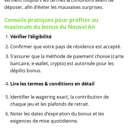
déposer, afin d’éviter les mauvaises surprises.
Conseils pratiques pour profiter au
maximum du bonus du Nouvel An
Vérifier l’éligibilité
Confirmer que votre pays de résidence est accepté.
S’assurer que la méthode de paiement choisie (carte
bancaire, e‑wallet, crypto) est autorisée pour les
dépôts bonus.
Lire les termes & conditions en détail
Identifier le wagering exact, la contribution de
chaque jeu et les plafonds de retrait.
Noter les dates d’expiration du bonus et les
exigences de mise quotidienne.