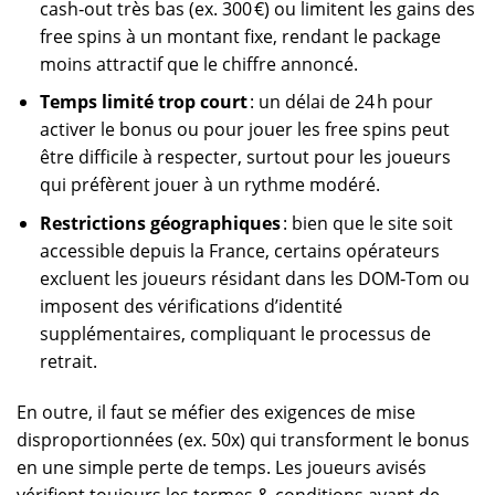
cash‑out très bas (ex. 300 €) ou limitent les gains des
free spins à un montant fixe, rendant le package
moins attractif que le chiffre annoncé.
Temps limité trop court
: un délai de 24 h pour
activer le bonus ou pour jouer les free spins peut
être difficile à respecter, surtout pour les joueurs
qui préfèrent jouer à un rythme modéré.
Restrictions géographiques
: bien que le site soit
accessible depuis la France, certains opérateurs
excluent les joueurs résidant dans les DOM‑Tom ou
imposent des vérifications d’identité
supplémentaires, compliquant le processus de
retrait.
En outre, il faut se méfier des exigences de mise
disproportionnées (ex. 50x) qui transforment le bonus
en une simple perte de temps. Les joueurs avisés
vérifient toujours les termes & conditions avant de