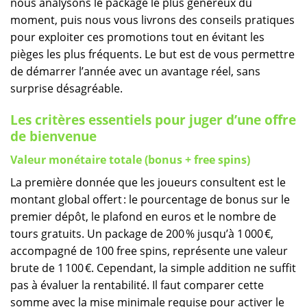
nous analysons le package le plus généreux du
moment, puis nous vous livrons des conseils pratiques
pour exploiter ces promotions tout en évitant les
pièges les plus fréquents. Le but est de vous permettre
de démarrer l’année avec un avantage réel, sans
surprise désagréable.
Les critères essentiels pour juger d’une offre
de bienvenue
Valeur monétaire totale (bonus + free spins)
La première donnée que les joueurs consultent est le
montant global offert : le pourcentage de bonus sur le
premier dépôt, le plafond en euros et le nombre de
tours gratuits. Un package de 200 % jusqu’à 1 000 €,
accompagné de 100 free spins, représente une valeur
brute de 1 100 €. Cependant, la simple addition ne suffit
pas à évaluer la rentabilité. Il faut comparer cette
somme avec la mise minimale requise pour activer le