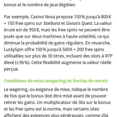
bonus et le nombre de jeux éligibles.
Par exemple, Casino Nova propose 150 % jusqu’à 800 €
+ 150 free spins sur
Starburst
et
Gonzo’s Quest
. La valeur
brute est de 950 €, mais les free spins ne peuvent être
joués que sur deux machines à haute volatilité, ce qui
diminue la probabilité de gains réguliers. En revanche,
LuckySpin offre 100 % jusqu’à 500 € + 200 free spins
utilisables sur plus de 30 titres, incluant des slots à RTP
élevé (≥ 96 %). Cette flexibilité augmente la valeur réelle
perçue.
Conditions de mise (wagering) et limites de retrait
Le wagering, ou exigence de mise, indique le nombre
de fois que le bonus doit être misé avant de pouvoir
retirer les gains. Un multiplicateur de 30x sur le bonus
et les free spins est la norme, mais certains sites
affichent des exigences plus généreuses, comme 20x