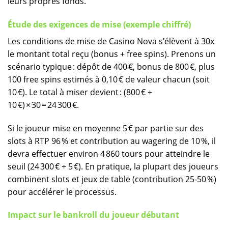
leurs propres fonds.
Étude des exigences de mise (exemple chiffré)
Les conditions de mise de Casino Nova s’élèvent à 30x
le montant total reçu (bonus + free spins). Prenons un
scénario typique : dépôt de 400 €, bonus de 800 €, plus
100 free spins estimés à 0,10 € de valeur chacun (soit
10 €). Le total à miser devient : (800 € +
10 €) × 30 = 24 300 €.
Si le joueur mise en moyenne 5 € par partie sur des
slots à RTP 96 % et contribution au wagering de 10 %, il
devra effectuer environ 4 860 tours pour atteindre le
seuil (24 300 € ÷ 5 €). En pratique, la plupart des joueurs
combinent slots et jeux de table (contribution 25‑50 %)
pour accélérer le processus.
Impact sur le bankroll du joueur débutant