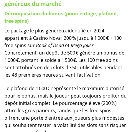
généreux du marché
Décomposition du bonus (pourcentage, plafond,
free spins)
Le package le plus généreux identifié en 2024
appartient à Casino Nova : 200 % jusqu’à 1 000 € + 100
free spins sur
Book of Dead
et
Mega Joker
.
Concrètement, un dépôt de 500 € génère un bonus de
1 000 €, portant le solde à 1 500 €. Les 100 free spins
sont attribués en deux lots de 50, utilisables pendant
les 48 premières heures suivant l’activation.
Le plafond de 1 000 € représente le maximum autorisé
pour le bonus, mais le joueur peut toujours profiter du
dépôt initial complet. Le pourcentage élevé (200 %)
attire les gros parieurs, tandis que les free spins
offrent une porte d’entrée aux joueurs plus modestes
qui souhaitent tester la volatilité des slots sans risquer